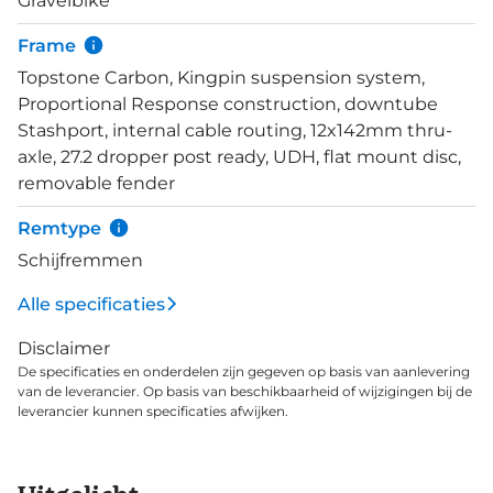
Gravelbike
dan ooit worden, met bevestigingspunten voor
bidonhouders, tassen en/of spatborden te over.
Frame
Daarnaast is er in de onderbuis een StashPort
Topstone Carbon, Kingpin suspension system,
aangebracht achter de bidonhouder. Daarin is
Proportional Response construction, downtube
ruimte voor belangrijke spullen, die je in de speciaal
Stashport, internal cable routing, 12x142mm thru-
ontworpen en meegeleverde StashBag kunt
axle, 27.2 dropper post ready, UDH, flat mount disc,
opbergen. Deze Topstone Carbon 2 GRX 2x heeft
removable fender
een mechanische Shimano GRX 820 groepset met
2x12 versnellingen. De combi&nbsp;WTB KOM Team
Remtype
i25 TCS velgen en WTB Riddler TCS Light 45mm
Schijfremmen
banden is tubeless ready en biedt allround
gravelplezier.
Alle specificaties
Disclaimer
De specificaties en onderdelen zijn gegeven op basis van aanlevering
van de leverancier. Op basis van beschikbaarheid of wijzigingen bij de
leverancier kunnen specificaties afwijken.