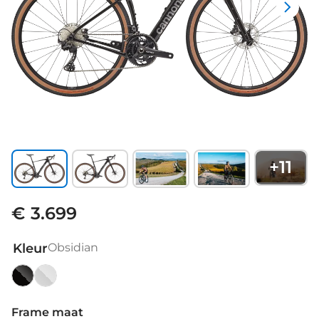
+
11
€ 3.699
Kleur
Obsidian
Obsidian
Tiger
Shark
Frame maat