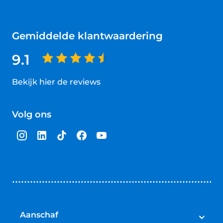
Gemiddelde klantwaardering
9.1
Bekijk hier de reviews
4.5
van
Volg ons
5
sterren
Aanschaf