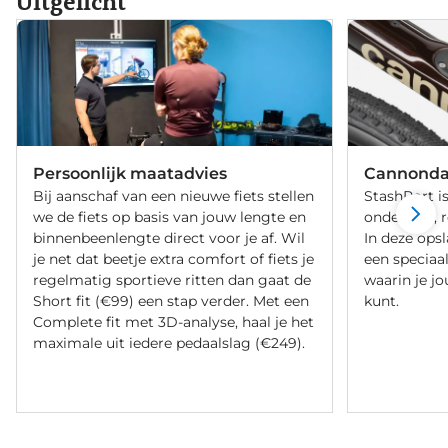
Uitgelicht
Persoonlijk maatadvies
Cannondal
Bij aanschaf van een nieuwe fiets stellen
StashPort i
we de fiets op basis van jouw lengte en
onderbuis, 
binnenbeenlengte direct voor je af. Wil
In deze ops
je net dat beetje extra comfort of fiets je
een speciaa
regelmatig sportieve ritten dan gaat de
waarin je jo
Short fit (€99) een stap verder. Met een
kunt.
Complete fit met 3D-analyse, haal je het
maximale uit iedere pedaalslag (€249).