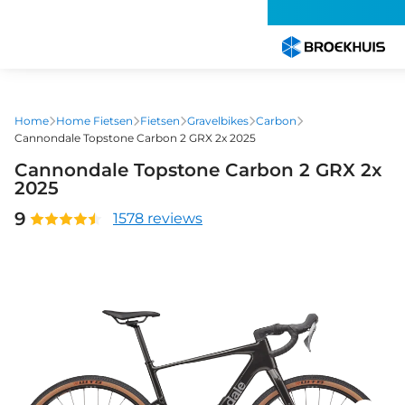
Overslaan
en
naar
de
inhoud
gaan
Home
Home Fietsen
Fietsen
Gravelbikes
Carbon
Cannondale Topstone Carbon 2 GRX 2x 2025
Cannondale Topstone Carbon 2 GRX 2x
2025
9
1578 reviews