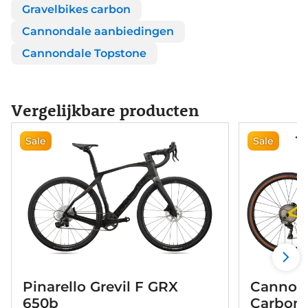
Gravelbikes carbon
Cannondale aanbiedingen
Cannondale Topstone
Vergelijkbare producten
Sale
Sale
Pinarello Grevil F GRX
Cannond
650b
Carbon 