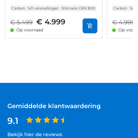
Carbon
1x11 versnellingen
Shimano GRX 800
Carbon
1x11
€ 4.999
€ 5.499
€ 4.999
Op voorraad
Op voorr
Gemiddelde klantwaardering
9.1
Bekijk hier de reviews