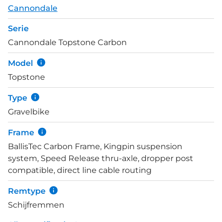
bevestigingspunten voor het opbergen van al jouw
Cannondale
spullen. Er zitten bevestigingspunten op de boven
Serie
buis, de onderbuis en de zitbuis. Er zitten zelfs
Cannondale Topstone Carbon
bevestigingspunten op de voorvork. In het voorwiel
vindt je de geïntegreerde wielsensor, deze biedt
Model
hypernauwkeurige gegevens over snelheid, route
Topstone
en afstand. Met de gratis Cannondale app
registreert je fiets jouw ritten, herinnert je aan
Type
onderhoudstermijnen en andere zaken.
Gravelbike
Frame
BallisTec Carbon Frame, Kingpin suspension
system, Speed Release thru-axle, dropper post
compatible, direct line cable routing
Remtype
Schijfremmen