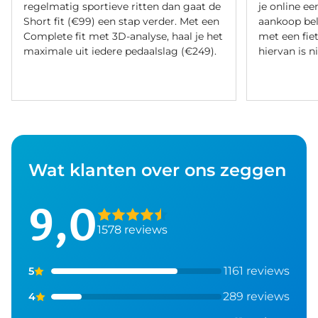
regelmatig sportieve ritten dan gaat de
je online ee
Short fit (€99) een stap verder. Met een
aankoop bel
Complete fit met 3D-analyse, haal je het
met een fiet
maximale uit iedere pedaalslag (€249).
hiervan is ni
Wat klanten over ons zeggen
9,0
1578 reviews
1161 reviews
5
289 reviews
4