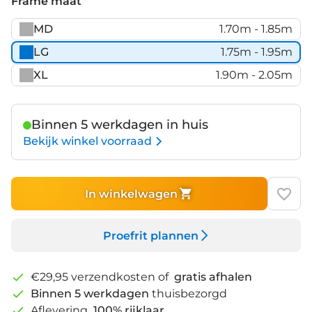
Frame maat
MD
1.70m - 1.85m
LG
1.75m - 1.95m
XL
1.90m - 2.05m
Binnen 5 werkdagen in huis
Bekijk winkel voorraad
In winkelwagen
Proefrit plannen
€29,95 verzendkosten of
gratis afhalen
Binnen 5 werkdagen
thuisbezorgd
Aflevering
100% rijklaar