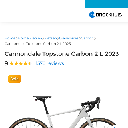
Overslaan
en
naar
de
inhoud
gaan
Home
Home Fietsen
Fietsen
Gravelbikes
Carbon
Cannondale Topstone Carbon 2 L 2023
Cannondale Topstone Carbon 2 L 2023
9
1578 reviews
Sale