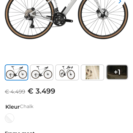
+
1
€ 3.499
€ 4.499
Kleur
Chalk
Chalk