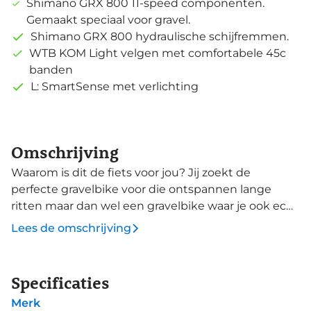
Shimano GRX 800 11-speed componenten.
Gemaakt speciaal voor gravel.
Shimano GRX 800 hydraulische schijfremmen.
WTB KOM Light velgen met comfortabele 45c
banden
L: SmartSense met verlichting
Omschrijving
Waarom is dit de fiets voor jou? Jij zoekt de
perfecte gravelbike voor die ontspannen lange
ritten maar dan wel een gravelbike waar je ook echt
lekker mee kan scheuren. Je zoekt comfort in de
Lees de omschrijving
zitpositie en de controle tijdens de technische
passages. De Topstone geeft je zelfs vertrouwen op
de singletracks. Geen compromissen meer, maar
Specificaties
meer controle en grip. En ga je een keer voor dat
Merk
grote avontuur dan vindt je heel veel