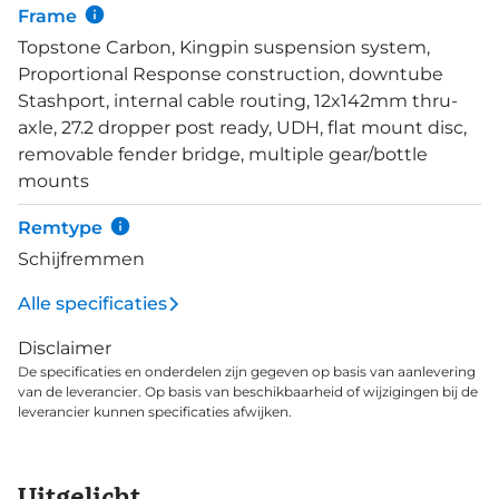
bidonhouders, tassen en/of spatborden te over.
Frame
Daarnaast is er in de onderbuis een StashPort
Topstone Carbon, Kingpin suspension system,
aangebracht achter de bidonhouder. Daarin is
Proportional Response construction, downtube
ruimte voor belangrijke spullen, die je in de speciaal
Stashport, internal cable routing, 12x142mm thru-
ontworpen en meegeleverde StashBag kunt
axle, 27.2 dropper post ready, UDH, flat mount disc,
opbergen. Deze Topstone Carbon 3 GRX 2x heeft
removable fender bridge, multiple gear/bottle
een mechanische Shimano GRX 820 / 610 groepset
mounts
met 2x12 versnellingen. De combi&nbsp;WTB ST i25
TCS velgen en WTB Resolute TCS Light 42mm
Remtype
banden is tubeless ready en biedt allround
Schijfremmen
gravelplezier.
Alle specificaties
Disclaimer
De specificaties en onderdelen zijn gegeven op basis van aanlevering
van de leverancier. Op basis van beschikbaarheid of wijzigingen bij de
leverancier kunnen specificaties afwijken.
Uitgelicht