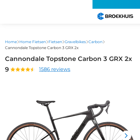
Overslaan
en
naar
de
inhoud
gaan
Home
Home Fietsen
Fietsen
Gravelbikes
Carbon
Cannondale Topstone Carbon 3 GRX 2x
Cannondale Topstone Carbon 3 GRX 2x
9
1586 reviews