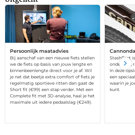
Persoonlijk maatadvies
Cannondal
Bij aanschaf van een nieuwe fiets stellen
StashPort i
we de fiets op basis van jouw lengte en
onderbuis, 
binnenbeenlengte direct voor je af. Wil
In deze ops
je net dat beetje extra comfort of fiets je
een speciaa
regelmatig sportieve ritten dan gaat de
waarin je jo
Short fit (€99) een stap verder. Met een
kunt.
Complete fit met 3D-analyse, haal je het
maximale uit iedere pedaalslag (€249).