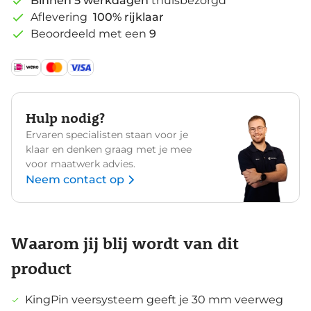
Binnen 5 werkdagen
thuisbezorgd
Aflevering
100% rijklaar
Beoordeeld met een
9
Hulp nodig?
Ervaren specialisten staan voor je
klaar en denken graag met je mee
voor maatwerk advies.
Neem contact op
Waarom jij blij wordt van dit
product
KingPin veersysteem geeft je 30 mm veerweg