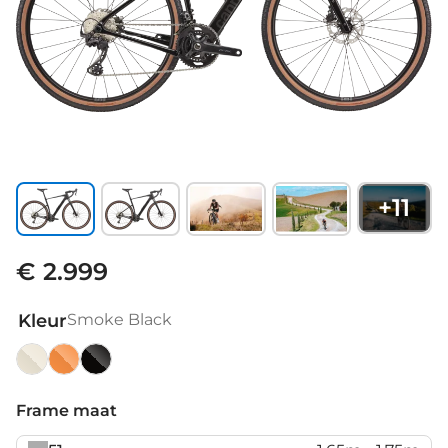
+
11
€ 2.999
Kleur
Smoke Black
Chalk
Orange
Smoke
Slice
Black
Frame maat