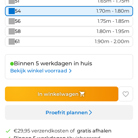
51
1.65m - 1.75m
54
1.70m - 1.80m
56
1.75m - 1.85m
58
1.80m - 1.95m
61
1.90m - 2.00m
Binnen 5 werkdagen in huis
Bekijk winkel voorraad
In winkelwagen
Proefrit plannen
€29,95 verzendkosten of
gratis afhalen