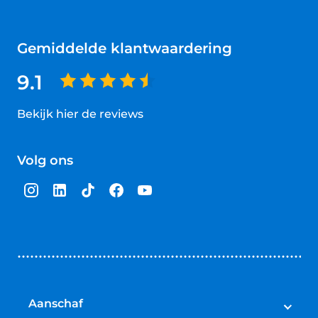
Gemiddelde klantwaardering
9.1
Bekijk hier de reviews
4.5
van
Volg ons
5
sterren
Aanschaf