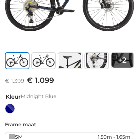
+
2
€ 1.099
€ 1.399
Kleur
Midnight Blue
Midnight
Blue
Frame maat
SM
1.50m - 1.65m