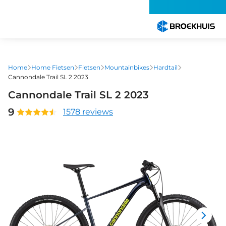
Overslaan
en
naar
de
inhoud
gaan
Home
Home Fietsen
Fietsen
Mountainbikes
Hardtail
Cannondale Trail SL 2 2023
Cannondale Trail SL 2 2023
9
1578 reviews