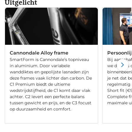
Uitgelicht
Cannondale Alloy frame
Persoonli
SmartForm is Cannondale’s topniveau
Bij aanschaf
in aluminium. Door variabele
we de fiets 
wanddiktes en gepolijste lasnaden zijn
binnenbeenle
deze frames vaak lichter dan carbon. De
je net dat b
C1 Premium biedt de ultieme
regelmatig 
wedstrijdstijfheid, de C1 komt daar vlak
Short fit (€
achter. C2 levert een perfecte balans
Complete fi
tussen gewicht en prijs, en de C3 focust
maximale ui
op duurzaamheid en comfort.