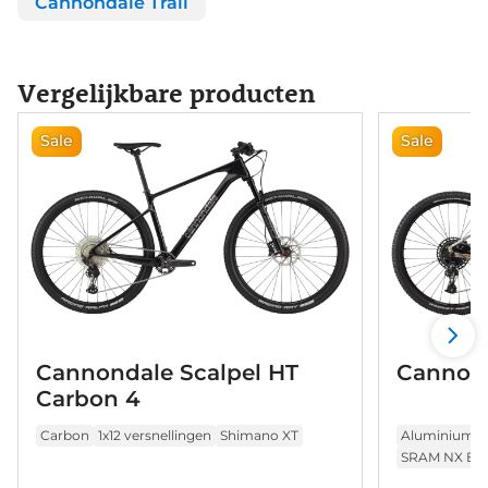
Cannondale Trail
Vergelijkbare producten
Sale
Sale
Cannondale Scalpel HT
Cannond
Carbon 4
Carbon
1x12 versnellingen
Shimano XT
Aluminium
SRAM NX Eag