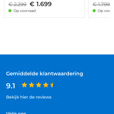
€ 1.699
€ 2.299
€ 1.799
Op voorraad
Op voorr
Gemiddelde klantwaardering
9.1
Bekijk hier de reviews
4.5
van
Volg ons