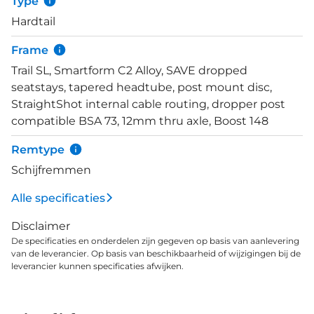
Type
kwaliteit. De luchtgeveerde RockShox Judy Gold RL
Hardtail
voorvork met 100mm veerweg geven je de
controle op de stukken waar anderen het moeilijk
Frame
beginnen te krijgen. De brede Schwalbe Rocket
Trail SL, Smartform C2 Alloy, SAVE dropped
Rick 2.25 banden zorgen voor dat laatste
seatstays, tapered headtube, post mount disc,
puzzelstukje. Er bestaat niet zoiets als teveel grip.
StraightShot internal cable routing, dropper post
compatible BSA 73, 12mm thru axle, Boost 148
Remtype
Schijfremmen
Alle specificaties
Disclaimer
De specificaties en onderdelen zijn gegeven op basis van aanlevering
van de leverancier. Op basis van beschikbaarheid of wijzigingen bij de
leverancier kunnen specificaties afwijken.