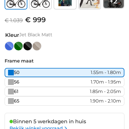
+
2
€ 999
€ 1.039
Kleur
Jet Black Matt
Black
Dark
Jet
Quartz
Blue
Green
Black
Grey
Frame maat
Matt
Metallic
Matt
Matt
50
1.55m - 1.80m
Matt
56
1.70m - 1.95m
61
1.85m - 2.05m
65
1.90m - 2.10m
Binnen 5 werkdagen in huis
Bekijk winkel voorraad