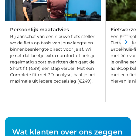
Persoonlijk maatadvies
Fietsverz
Bij aanschaf van een nieuwe fiets stellen
Een Kingpol
we de fiets op basis van jouw lengte en
Fietsverzeke
binnenbeenlengte direct voor je af. Wil
Broekhuis-f
je net dat beetje extra comfort of fiets je
met één va
regelmatig sportieve ritten dan gaat de
je online ee
Short fit (€99) een stap verder. Met een
aankoop bel
Complete fit met 3D-analyse, haal je het
met een fiet
maximale uit iedere pedaalslag (€249).
hiervan is ni
Wat klanten over ons zeggen