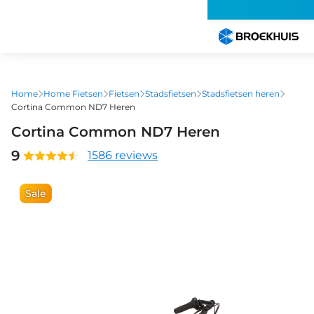
Overslaan
en
naar
de
inhoud
gaan
Home
Home Fietsen
Fietsen
Stadsfietsen
Stadsfietsen heren
Cortina Common ND7 Heren
Cortina Common ND7 Heren
9
1586 reviews
Sale