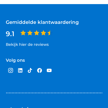
Gemiddelde klantwaardering
9.1
Bekijk hier de reviews
4.5
van
Volg ons
5
sterren