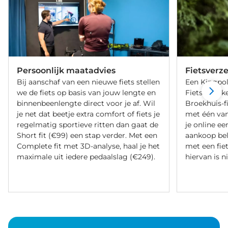
Persoonlijk maatadvies
Fietsverz
Bij aanschaf van een nieuwe fiets stellen
Een Kingpol
we de fiets op basis van jouw lengte en
Fietsverzeke
binnenbeenlengte direct voor je af. Wil
Broekhuis-f
je net dat beetje extra comfort of fiets je
met één va
regelmatig sportieve ritten dan gaat de
je online ee
Short fit (€99) een stap verder. Met een
aankoop bel
Complete fit met 3D-analyse, haal je het
met een fiet
maximale uit iedere pedaalslag (€249).
hiervan is ni