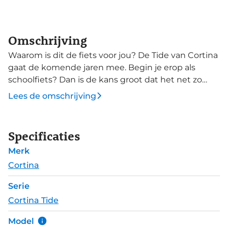
Omschrijving
Waarom is dit de fiets voor jou? De Tide van Cortina
gaat de komende jaren mee. Begin je erop als
schoolfiets? Dan is de kans groot dat het net zo
makkelijk je woon-werkfiets zal blijven. Door het
Lees de omschrijving
extra stevige aluminium frame kun je er jaren van
op aan. De geïntegreerde koplamp kan tegen een
stootje en de altijd-aan LED-verlichting geeft jou
Specificaties
optimale zichtbaarheid tussen het drukke
Merk
stadsverkeer. Zoek jij een fiets die tegen alle
uitdagingen in de stad kan? Dan is de Tide jouw
Cortina
keuze. Deze Tide ND7 is uitgerust met rollerbrakes
Serie
en 7 Shimano Nexus versnellingen die
Cortina Tide
onderhoudsarm zijn weggewerkt in de achternaaf.
Met de dichte kettingkast blijft de ketting schoner
Model
en heb je ook daarnaar voorlopig geen omkijken.