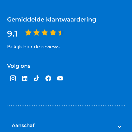
Gemiddelde klantwaardering
9.1
Bekijk hier de reviews
4.5
van
Volg ons
5
sterren
Aanschaf