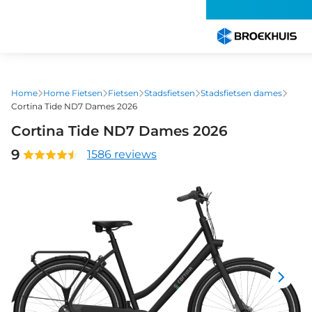
Overslaan
en
naar
de
inhoud
gaan
Home
Home Fietsen
Fietsen
Stadsfietsen
Stadsfietsen dames
Cortina Tide ND7 Dames 2026
Cortina Tide ND7 Dames 2026
9
1586 reviews