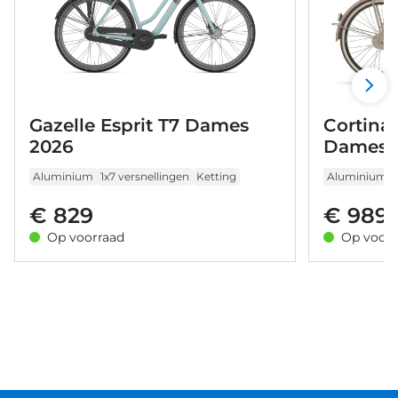
Gazelle Esprit T7 Dames
Cortina
2026
Dames 
Aluminium
1x7 versnellingen
Ketting
Aluminium
€ 829
€ 989
Op voorraad
Op voorr