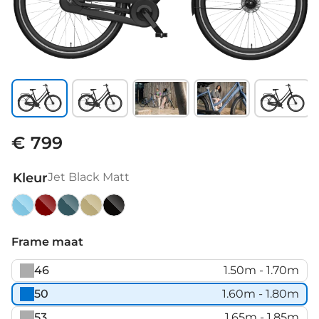
€ 799
Kleur
Jet Black Matt
Aegean
Burgundy
Dark
Dovi
Jet
Blue
Red
Juniper
Sand
Black
Frame maat
Matte
Green
Matt
46
1.50m - 1.70m
Matte
50
1.60m - 1.80m
53
1.65m - 1.85m