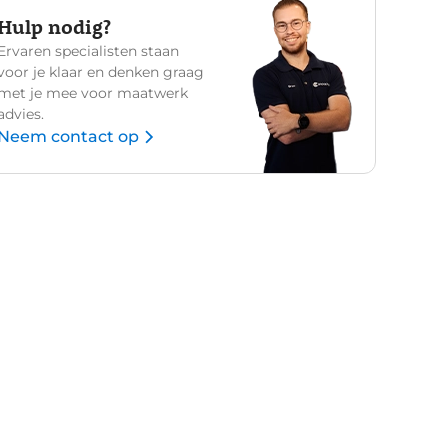
Hulp nodig?
Ervaren specialisten staan
voor je klaar en denken graag
met je mee voor maatwerk
advies.
Neem contact op