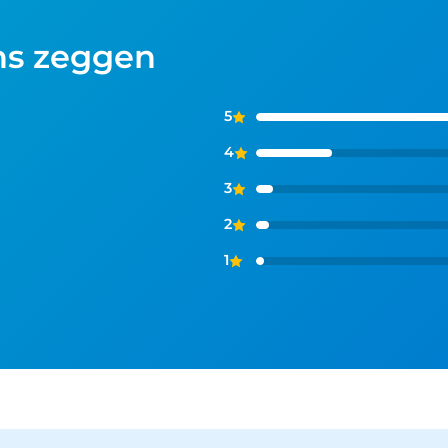
ns zeggen
5
4
3
2
1