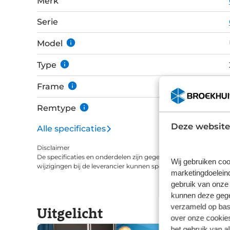
Merk
Serie
Model
Type
Frame
Remtype
Deze website
Alle specificaties
Disclaimer
De specificaties en onderdelen zijn gegeven op basis van aanle
Wij gebruiken coo
wijzigingen bij de leverancier kunnen specificaties afwijken.
marketingdoeleind
gebruik van onze 
kunnen deze gegev
verzameld op basi
Uitgelicht
over onze cookies
het gebruik van a