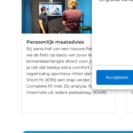
Persoonlijk maatadvies
Bij aanschaf van een nieuwe fiets stellen
we de fiets op basis van jouw lengte en
binnenbeenlengte direct voor je af. Wil
je net dat beetje extra comfort of fiets je
regelmatig sportieve ritten dan gaat de
Accepteren
Short fit (€99) een stap verder. Met een
Complete fit met 3D-analyse, haal je het
maximale uit iedere pedaalslag (€249).