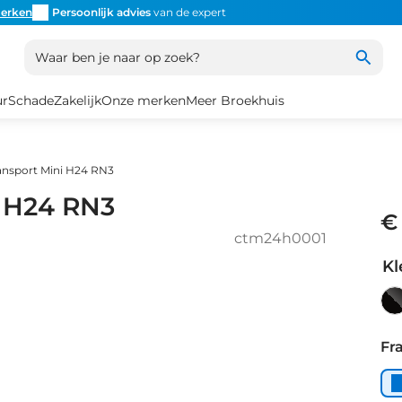
erken
Persoonlijk advies
van de expert
Inruil
altijd mogelijk
Altijd
Waar ben je naar op zoek?
ur
Schade
Zakelijk
Onze merken
Meer Broekhuis
ansport Mini H24 RN3
i H24 RN3
€
ctm24h0001
Kl
Jet
Bl
Fr
Ma