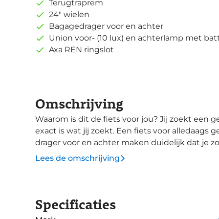
Terugtraprem
24" wielen
Bagagedrager voor en achter
Union voor- (10 lux) en achterlamp met bat
Axa REN ringslot
Omschrijving
Waarom is dit de fiets voor jou? Jij zoekt een gewone fiets zonder overbodige poespas die
exact is wat jij zoekt. Een fiets voor alledaags
drager voor en achter maken duidelijk dat je 
nemen. De Deli banden geven je een superveilig gevoel en hebben een anti-leklaag, en zijn
Lees de omschrijving
geschikt voor alle weertypes. De Union koplam
wordt gevoed door een batterij. De Union ach
batterij.
Specificaties