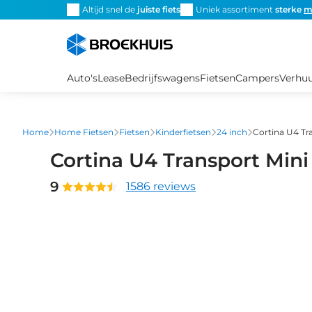
Overslaan
Altijd snel de
juiste fiets
Uniek assortiment
sterke
m
en
naar
de
inhoud
Auto's
Lease
Bedrijfswagens
Fietsen
Campers
Verhu
gaan
Home
Home Fietsen
Fietsen
Kinderfietsen
24 inch
Cortina U4 Tr
Cortina U4 Transport Min
9
1586 reviews