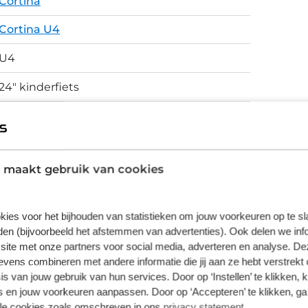
Cortina
Cortina U4
U4
24" kinderfiets
Staal 24 Inch
Terugtrapremmen
 maakt gebruik van cookies
vering van de leverancier. Op basis van beschikbaarheid of
kies voor het bijhouden van statistieken om jouw voorkeuren op te s
en (bijvoorbeeld het afstemmen van advertenties). Ook delen we inf
site met onze partners voor social media, adverteren en analyse. De
ens combineren met andere informatie die jij aan ze hebt verstrekt 
s van jouw gebruik van hun services. Door op ‘Instellen’ te klikken, 
 en jouw voorkeuren aanpassen. Door op ‘Accepteren’ te klikken, ga
lle cookies zoals omschreven in ons
privacy statement
.