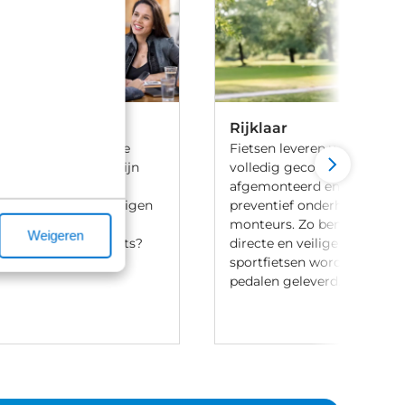
Rijklaar
 ben je aan het goede
Fietsen leveren we 100% rijk
iets te leasen. Wij zijn
volledig gecontroleerd, va
ij meerdere lease
afgemonteerd en voorzien 
en en hebben onze eigen
preventief onderhoud door
aak-regeling. Heb je
monteurs. Zo ben je verzek
Weigeren
t leasen van een fiets?
directe en veilige ritten. Let
ontact met ons op.
sportfietsen worden meesta
pedalen geleverd.