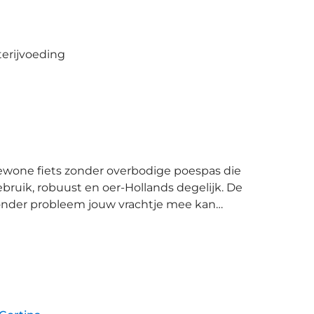
terijvoeding
 gebruik, robuust en oer-Hollands degelijk. De
zonder probleem jouw vrachtje mee kan
p heeft een lichtopbrengst van 10 lux en
terlamp wordt tevens gevoed door een