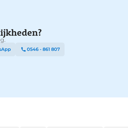
ijkheden?
g.
sApp
0546 - 861 807