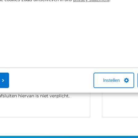
Fietsverzekering
Fietslease
Een Kingpolis voor Broekhuis
Bij Broekhuis
Fietsverzekering sluit je af in één van de
adres om een f
Broekhuis-fietsenwinkels of telefonisch
aangesloten b
met één van onze medewerkers. Kocht
maatschappij
je online een fiets bij Broekhuis? Na je
Fiets van de Z
Instellen
aankoop bellen we je altijd om te
vragen over he
helpen met een fietsverzekering. Het
Neem gerust c
afsluiten hiervan is niet verplicht.