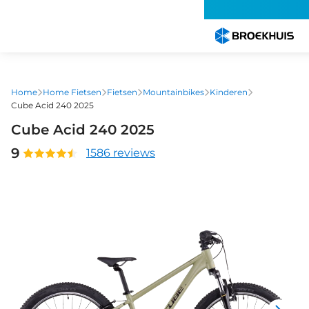
Overslaan
en
naar
de
inhoud
gaan
Home
Home Fietsen
Fietsen
Mountainbikes
Kinderen
Cube Acid 240 2025
Cube Acid 240 2025
9
1586 reviews