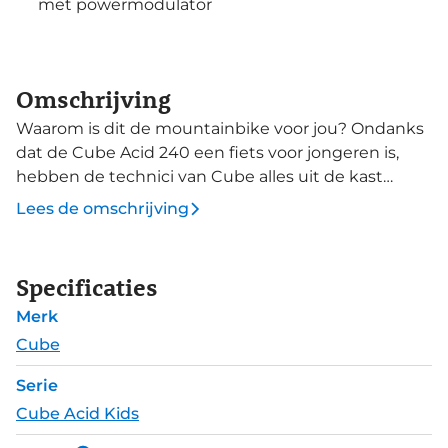
met powermodulator
Omschrijving
Waarom is dit de mountainbike voor jou? Ondanks
dat de Cube Acid 240 een fiets voor jongeren is,
hebben de technici van Cube alles uit de kast
getrokken. Zoals mechanisch gevormde
Lees de omschrijving
framebuizen van licht maar sterk 6061 aluminium.
Een Suntour SF15 voorvork levert 60mm soepele
veerweg, 7 Shimano Altus versnellingen bieden
Specificaties
ruim schakelgemak. En omdat er natuurlijk altijd
Merk
een valpartij voor kan komen, is de derailleurpad
afneem- en vervangbaar. Deze versie is uitgerust
Cube
met goed moduleerbare v-brakes. Brede 2.1 inch
Serie
banden maken de controle op smalle zandpaden
Cube Acid Kids
uitstekend. Kortom, dit is van voor tot achter een
échte mountainbike, maar dan een maatje kleiner.