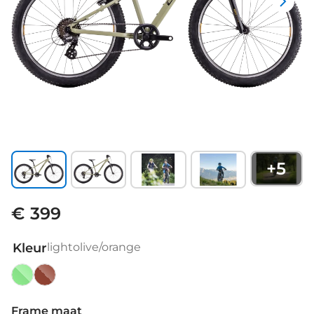
+
5
€ 399
Kleur
lightolive/orange
lightolive/orange
Molotov
Pink
Frame maat