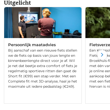
Uitgelicht
Persoonlijk maatadvies
Fietsverz
Bij aanschaf van een nieuwe fiets stellen
Een Kingpol
we de fiets op basis van jouw lengte en
Fietsverzeke
binnenbeenlengte direct voor je af. Wil
Broekhuis-f
je net dat beetje extra comfort of fiets je
met één va
regelmatig sportieve ritten dan gaat de
je online ee
Short fit (€99) een stap verder. Met een
aankoop bel
Complete fit met 3D-analyse, haal je het
met een fiet
maximale uit iedere pedaalslag (€249).
hiervan is ni