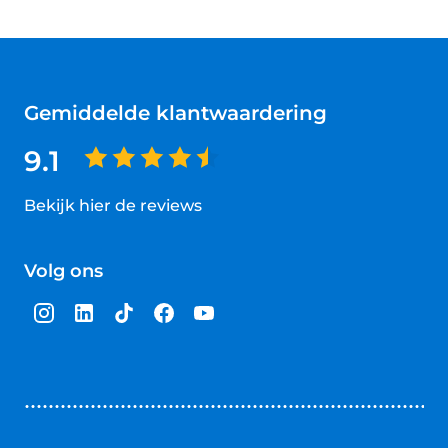
Gemiddelde klantwaardering
9.1
Bekijk hier de reviews
4.5
van
Volg ons
5
sterren