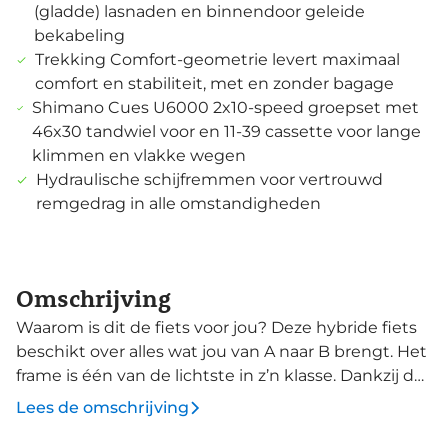
(gladde) lasnaden en binnendoor geleide
bekabeling
Trekking Comfort-geometrie levert maximaal
comfort en stabiliteit, met en zonder bagage
Shimano Cues U6000 2x10-speed groepset met
46x30 tandwiel voor en 11-39 cassette voor lange
klimmen en vlakke wegen
Hydraulische schijfremmen voor vertrouwd
remgedrag in alle omstandigheden
Omschrijving
Waarom is dit de fiets voor jou? Deze hybride fiets
beschikt over alles wat jou van A naar B brengt. Het
frame is één van de lichtste in z’n klasse. Dankzij de
beproefde toergeometrie leg je er vlot maar
Lees de omschrijving
comfortabel vele kilometers mee af. Met deze fiets
leg jij vele kilometers af op een comfortabele