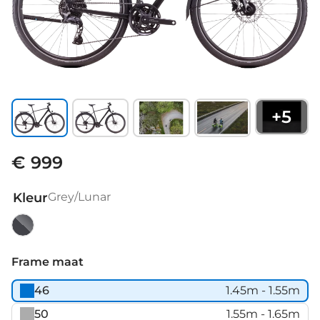
+
5
€ 999
Kleur
Grey/Lunar
Grey/Lunar
Frame maat
46
1.45m - 1.55m
50
1.55m - 1.65m