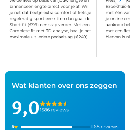
we de fiets op basis van jouw lengte en
Fietsverzeke
binnenbeenlengte direct voor je af. Wil
Broekhuis-f
je net dat beetje extra comfort of fiets je
met één va
regelmatig sportieve ritten dan gaat de
je online ee
Short fit (€99) een stap verder. Met een
aankoop bel
Complete fit met 3D-analyse, haal je het
met een fiet
maximale uit iedere pedaalslag (€249).
hiervan is ni
Wat klanten over ons zeggen
9,0
1586 reviews
1168 reviews
5