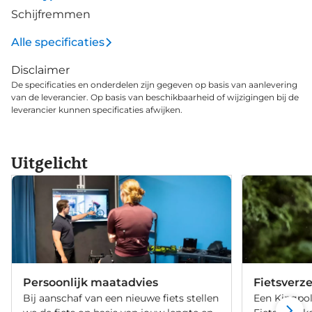
Schijfremmen
Alle specificaties
Disclaimer
De specificaties en onderdelen zijn gegeven op basis van aanlevering
van de leverancier. Op basis van beschikbaarheid of wijzigingen bij de
leverancier kunnen specificaties afwijken.
Uitgelicht
Persoonlijk maatadvies
Fietsverz
Bij aanschaf van een nieuwe fiets stellen
Een Kingpol