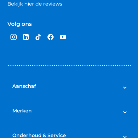
Bekijk hier de reviews
4.5
van
Volg ons
5
sterren
Aanschaf
Elektrische fietsen
Speed pedelecs
Merken
Racefietsen
Cube
Mountainbikes
Gazelle
Onderhoud & Service