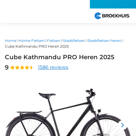
Overslaan
en
naar
de
inhoud
gaan
Home
Home Fietsen
Fietsen
Stadsfietsen
Stadsfietsen heren
Cube Kathmandu PRO Heren 2025
Cube Kathmandu PRO Heren 2025
9
1586 reviews