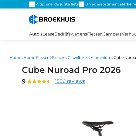
Overslaan
Altijd snel de
juiste fiets
Uniek assortiment
sterke
m
en
naar
de
inhoud
Auto's
Lease
Bedrijfswagens
Fietsen
Campers
Verhu
gaan
Home
Home Fietsen
Fietsen
Gravelbikes
Aluminium
Cube Nuroa
Cube Nuroad Pro 2026
9
1586 reviews