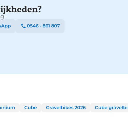
ijkheden?
g.
sApp
0546 - 861 807
minium
Cube
Gravelbikes 2026
Cube gravelb