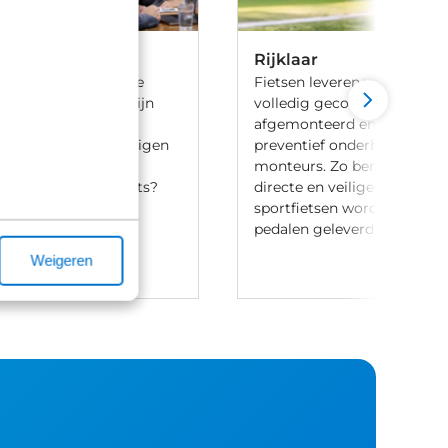
Rijklaar
 ben je aan het goede
Fietsen leveren we 100% rijk
iets te leasen. Wij zijn
volledig gecontroleerd, va
ij meerdere lease
afgemonteerd en voorzien 
en en hebben onze eigen
preventief onderhoud door
aak-regeling. Heb je
monteurs. Zo ben je verzek
t leasen van een fiets?
directe en veilige ritten. Let
ontact met ons op.
sportfietsen worden meesta
pedalen geleverd.
Weigeren