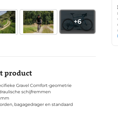
+
6
it product
ecifieke Gravel Comfort-geometrie
draulische schijfremmen
40mm
orden, bagagedrager en standaard