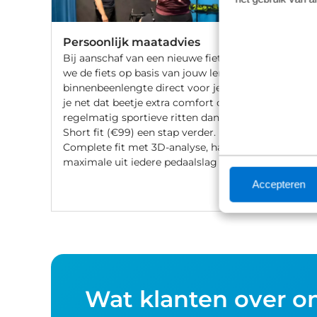
Persoonlijk maatadvies
Bij aanschaf van een nieuwe fiets stellen
we de fiets op basis van jouw lengte en
binnenbeenlengte direct voor je af. Wil
je net dat beetje extra comfort of fiets je
regelmatig sportieve ritten dan gaat de
Short fit (€99) een stap verder. Met een
Complete fit met 3D-analyse, haal je het
maximale uit iedere pedaalslag (€249).
Accepteren
Wat klanten over o