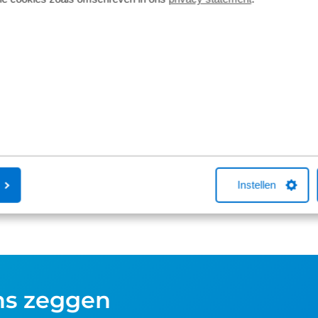
Fietsverzekering
Fietslease
Een Kingpolis voor Broekhuis
Bij Broekhuis
Fietsverzekering sluit je af in één van de
adres om een f
Broekhuis-fietsenwinkels of telefonisch
aangesloten b
met één van onze medewerkers. Kocht
maatschappij
je online een fiets bij Broekhuis? Na je
Fiets van de Z
aankoop bellen we je altijd om te
vragen over he
helpen met een fietsverzekering. Het
Neem gerust c
afsluiten hiervan is niet verplicht.
Instellen
ns zeggen