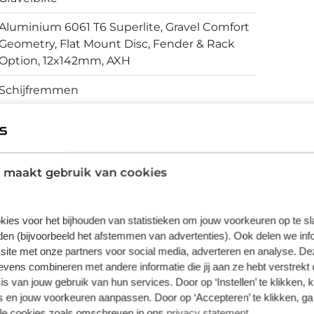
Aluminium 6061 T6 Superlite, Gravel Comfort
Geometry, Flat Mount Disc, Fender & Rack
Option, 12x142mm, AXH
Schijfremmen
vering van de leverancier. Op basis van beschikbaarheid of
 maakt gebruik van cookies
kies voor het bijhouden van statistieken om jouw voorkeuren op te s
en (bijvoorbeeld het afstemmen van advertenties). Ook delen we inf
site met onze partners voor social media, adverteren en analyse. De
ens combineren met andere informatie die jij aan ze hebt verstrekt 
s van jouw gebruik van hun services. Door op ‘Instellen’ te klikken, 
 en jouw voorkeuren aanpassen. Door op ‘Accepteren’ te klikken, ga
lle cookies zoals omschreven in ons
privacy statement
.