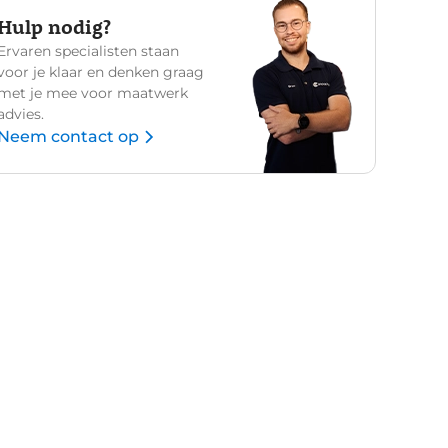
Hulp nodig?
Ervaren specialisten staan
voor je klaar en denken graag
met je mee voor maatwerk
advies.
Neem contact op