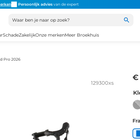
erken
Persoonlijk advies
van de expert
Inruil
altijd mogelijk
Altijd
Waar ben je naar op zoek?
ur
Schade
Zakelijk
Onze merken
Meer Broekhuis
d Pro 2026
€
129300xs
Kl
Wh
Fr