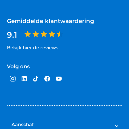
Gemiddelde klantwaardering
9.1
Bekijk hier de reviews
4.5
van
Volg ons
5
sterren
Aanschaf