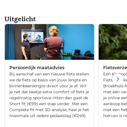
Uitgelicht
Persoonlijk maatadvies
Fietsverz
Bij aanschaf van een nieuwe fiets stellen
Een Kingpol
we de fiets op basis van jouw lengte en
Fietsverzeke
binnenbeenlengte direct voor je af. Wil
Broekhuis-f
je net dat beetje extra comfort of fiets je
met één va
regelmatig sportieve ritten dan gaat de
je online ee
Short fit (€99) een stap verder. Met een
aankoop bel
Complete fit met 3D-analyse, haal je het
met een fiet
maximale uit iedere pedaalslag (€249).
hiervan is ni