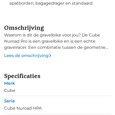
spatborden, bagagedrager en standaard
Omschrijving
Waarom is dit de gravelbike voor jou? De Cube
Nuroad Pro is een gravelbike en is een echte
gravelracer. Een combinatie tussen de geometrie
van de Attain racefietsen en de cyclocrossers van
Lees de omschrijving
Cube. Deze alleskunner overbrugt de kloof tussen
‘road’ en ‘off-road’. Gravel, asfalt, klinkers, kasseien en
zand - er is geen ondergrond waarop deze
Specificaties
lichtgewicht alleskunner zich niet thuis voelt. Op
Merk
deze alleskunner-met-racestuur zijn de Schwalbe
G-One Allround banden van 40mm breed
Cube
gemonteerd, voor grip, demping en comfort op
Serie
ruwe en zachte ondergronden. Met deze breedte
Cube Nuroad HPA
zou je nog spatborden kunnen monteren. Geen