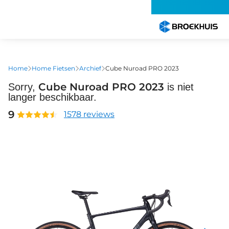
Overslaan
en
naar
de
inhoud
gaan
Home
Home Fietsen
Archief
Cube Nuroad PRO 2023
Cube Nuroad PRO 2023
Sorry,
is niet
langer beschikbaar.
9
1578 reviews