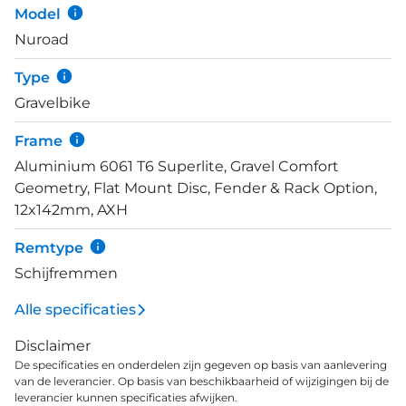
spatborden nodig? Dan is het zelfs mogelijk om
Model
naar 45 mm brede banden te gaan. Een
Nuroad
achterdrager past trouwens ook, hiermee wordt de
fiets nóg veelzijdiger. De carbon voorvork levert
Type
extra rijcomfort op door de trillingen die beter
Gravelbike
geabsorbeerd worden. En Shimano’s GRX 2x10
aandrijving zorgt voor betrouwbaar schakelen met
Frame
breed bereik. De mechanische TRP Spyre
Aluminium 6061 T6 Superlite, Gravel Comfort
schijfremmen remmen krachtig. Droog of nat, ze
Geometry, Flat Mount Disc, Fender & Rack Option,
brengen je snel en veilig tot stilstand.
12x142mm, AXH
Remtype
Schijfremmen
Alle specificaties
Disclaimer
De specificaties en onderdelen zijn gegeven op basis van aanlevering
van de leverancier. Op basis van beschikbaarheid of wijzigingen bij de
leverancier kunnen specificaties afwijken.