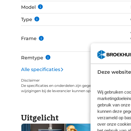
veilig tot stilstand.
Model
Type
Frame
Remtype
Alle specificaties
Deze website
Disclaimer
De specificaties en onderdelen zijn gegeven op basis van aanle
wijzigingen bij de leverancier kunnen specificaties afwijken.
Wij gebruiken coo
marketingdoeleind
gebruik van onze 
kunnen deze gegev
Uitgelicht
verzameld op basi
over onze cookies
het gebruik van a