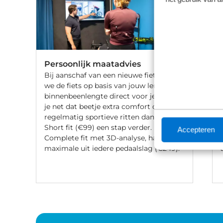
Persoonlijk maatadvies
Bij aanschaf van een nieuwe fiets stellen
we de fiets op basis van jouw lengte en
binnenbeenlengte direct voor je af. Wil
je net dat beetje extra comfort of fiets je
regelmatig sportieve ritten dan gaat de
Short fit (€99) een stap verder. Met een
Accepteren
Complete fit met 3D-analyse, haal je het
maximale uit iedere pedaalslag (€249).