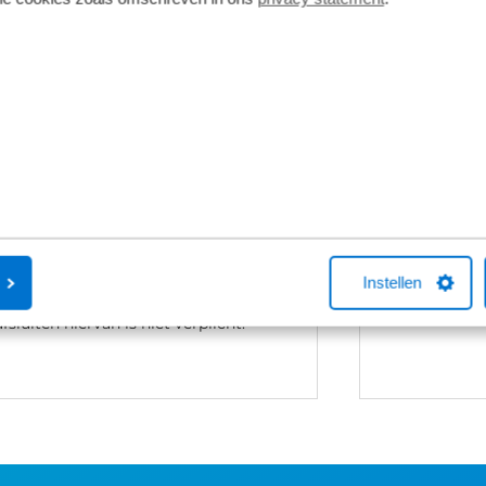
Fietsverzekering
Fietslease
Een Kingpolis voor Broekhuis
Bij Broekhuis
Fietsverzekering sluit je af in één van de
adres om een f
Broekhuis-fietsenwinkels of telefonisch
aangesloten b
met één van onze medewerkers. Kocht
maatschappij
je online een fiets bij Broekhuis? Na je
Fiets van de Z
aankoop bellen we je altijd om te
vragen over he
Instellen
helpen met een fietsverzekering. Het
Neem gerust c
afsluiten hiervan is niet verplicht.