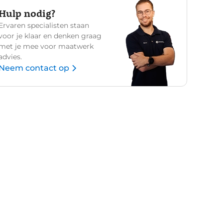
Hulp nodig?
Ervaren specialisten staan
voor je klaar en denken graag
met je mee voor maatwerk
advies.
Neem contact op