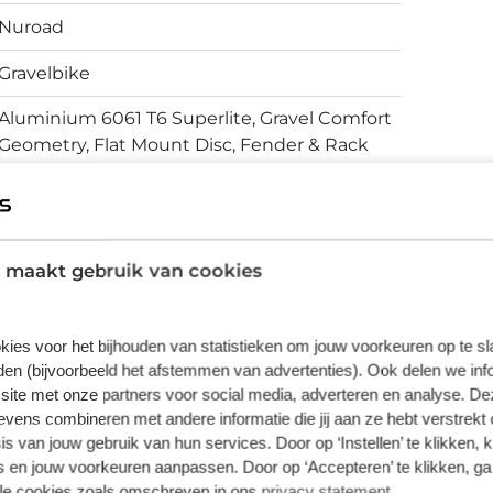
Nuroad
Gravelbike
Aluminium 6061 T6 Superlite, Gravel Comfort
Geometry, Flat Mount Disc, Fender & Rack
Option, 12x142mm, AXH
Schijfremmen
 maakt gebruik van cookies
vering van de leverancier. Op basis van beschikbaarheid of
kies voor het bijhouden van statistieken om jouw voorkeuren op te s
en (bijvoorbeeld het afstemmen van advertenties). Ook delen we inf
site met onze partners voor social media, adverteren en analyse. De
ens combineren met andere informatie die jij aan ze hebt verstrekt 
s van jouw gebruik van hun services. Door op ‘Instellen’ te klikken, 
 en jouw voorkeuren aanpassen. Door op ‘Accepteren’ te klikken, ga
lle cookies zoals omschreven in ons
privacy statement
.