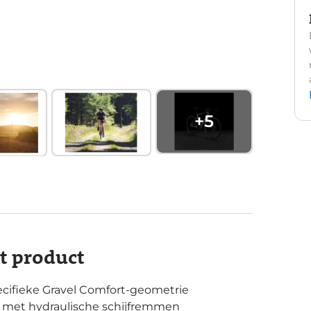
+
5
it product
ecifieke Gravel Comfort-geometrie
 met hydraulische schijfremmen