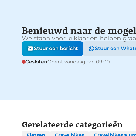
Benieuwd naar de mogel
We staan voor je klaar en helpen graa
Stuur een bericht
Stuur een What
Gesloten
Opent vandaag om 09:00
Gerelateerde categorieën
Fietsen
Gravelbikes
Gravelbikes alu