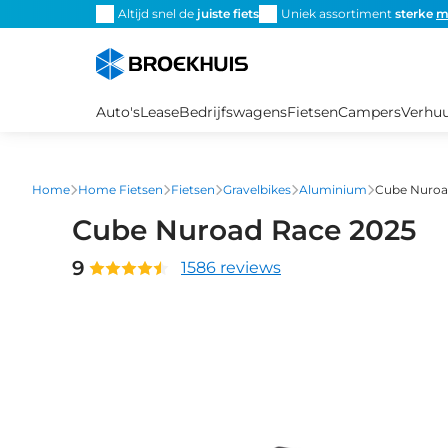
Overslaan
Altijd snel de
juiste fiets
Uniek assortiment
sterke
m
en
naar
de
inhoud
Auto's
Lease
Bedrijfswagens
Fietsen
Campers
Verhu
gaan
Home
Home Fietsen
Fietsen
Gravelbikes
Aluminium
Cube Nuroa
Cube Nuroad Race 2025
9
1586 reviews