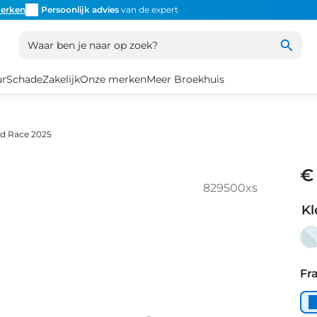
erken
Persoonlijk advies
van de expert
Inruil
altijd mogelijk
Altijd
Waar ben je naar op zoek?
ur
Schade
Zakelijk
Onze merken
Meer Broekhuis
d Race 2025
€
829500xs
Kl
haz
Fr