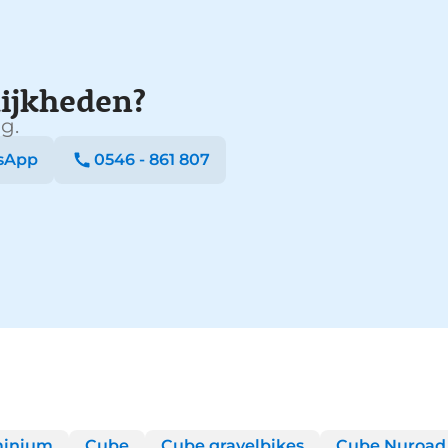
ijkheden?
g.
sApp
0546 - 861 807
minium
Cube
Cube gravelbikes
Cube Nuroad