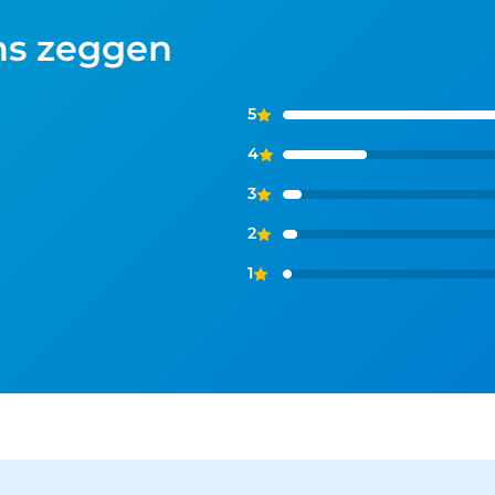
ns zeggen
5
4
3
2
1