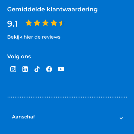
Gemiddelde klantwaardering
9.1
Bekijk hier de reviews
4.5
van
Volg ons
5
sterren
Aanschaf
Elektrische fietsen