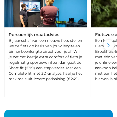
Persoonlijk maatadvies
Fietsverz
Bij aanschaf van een nieuwe fiets stellen
Een Kingpol
we de fiets op basis van jouw lengte en
Fietsverzeke
binnenbeenlengte direct voor je af. Wil
Broekhuis-f
je net dat beetje extra comfort of fiets je
met één va
regelmatig sportieve ritten dan gaat de
je online ee
Short fit (€99) een stap verder. Met een
aankoop bel
Complete fit met 3D-analyse, haal je het
met een fiet
maximale uit iedere pedaalslag (€249).
hiervan is ni