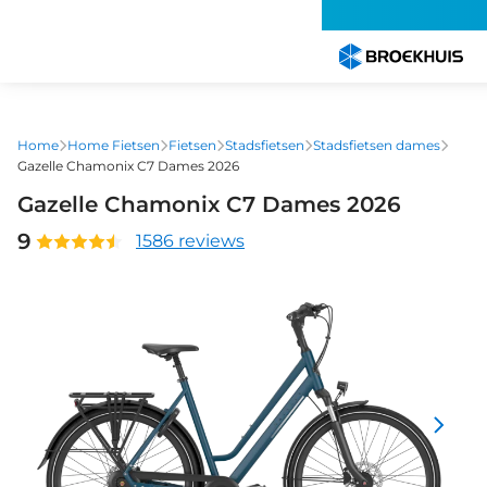
Overslaan
en
naar
de
inhoud
gaan
Home
Home Fietsen
Fietsen
Stadsfietsen
Stadsfietsen dames
Gazelle Chamonix C7 Dames 2026
Gazelle Chamonix C7 Dames 2026
9
1586 reviews