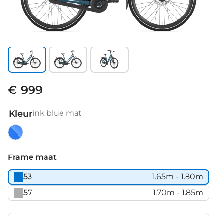
€ 999
Kleur
ink blue mat
ink
blue
Frame maat
mat
53
1.65m - 1.80m
57
1.70m - 1.85m