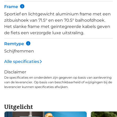
vering in het balhoofd en de verende zadelpen
Frame
worden hobbels uit het wegdek gefilterd, zodat je
Sportief en lichtgewicht aluminium frame met een
geniet van een meer effen rit. Standaard is de fiets
zitbuishoek van 71.5° en een 70.5° balhoofdhoek.
al zeer compleet met verlichting dat werkt op de
Het slanke frame met geïntegreerde kabels geven
naafdynamo, een AXA ringslot, spatborden en
de fiets een verzorgde luxe uitstraling.
achterdrager met MIK HD-systeem.
Remtype
Schijfremmen
Alle specificaties
Disclaimer
De specificaties en onderdelen zijn gegeven op basis van aanlevering
van de leverancier. Op basis van beschikbaarheid of wijzigingen bij de
leverancier kunnen specificaties afwijken.
Uitgelicht