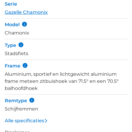
Serie
en gesloten kettingkast. De Chamonix C8 heeft
Gazelle Chamonix
een aluminium frame. Dat is een hoogwaardig
materiaal dat een laag gewicht combineert met
Model
een hoge duurzaamheid. Door de bijzondere
Chamonix
eigenschappen van dit metaal treedt er ook geen
roest op wanneer de lak per ongeluk beschadigd
Type
raakt. De schijfremmen werken hydraulisch en zijn
Stadsfiets
betrouwbaar in alle omstandigheden. Door de
vering in het balhoofd en de verende zadelpen
Frame
worden hobbels uit het wegdek gefilterd, zodat je
Aluminium, sportief en lichtgewicht aluminium
geniet van een meer effen rit. Standaard is de fiets
frame meteen zitbuishoek van 71.5° en een 70.5°
al zeer compleet met verlichting dat werkt op de
balhoofdhoek
naafdynamo, een AXA ringslot, spatborden en
achterdrager met MIK HD-systeem.
Remtype
Schijfremmen
Alle specificaties