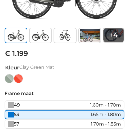
+
4
€ 1.199
Kleur
Clay Green Mat
Clay
Metallic
Green
Orange
Frame maat
Mat
Mat
49
1.60m - 1.70m
53
1.65m - 1.80m
57
1.70m - 1.85m