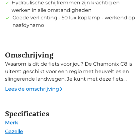
Hydraulische schijfremmen zijn krachtig en
werken in alle omstandigheden
Goede verlichting - 50 lux koplamp - werkend op
naafdynamo
Omschrijving
Waarom is dit de fiets voor jou? De Chamonix C8 is
uiterst geschikt voor een regio met heuveltjes en
slingerende landwegen. Je kunt met deze fiets
goed uit de voeten op zowel heuvelachtig als
Lees de omschrijving
relatief vlak terrein. De sportieve uitstraling met
comfortabele zithouding maakt de fiets bijzonder
allround. Goed voor ritjes naar de markt, een tochtje
Specificaties
buitenaf of je gebruikt de fiets voor woon-
Merk
werkverkeer. De Chamonix C8 is daarnaast uiterst
geschikt voor schoolgaande jeugd. De fiets is
Gazelle
onderhoudsarm door de Nexus 8 versnellingsnaaf