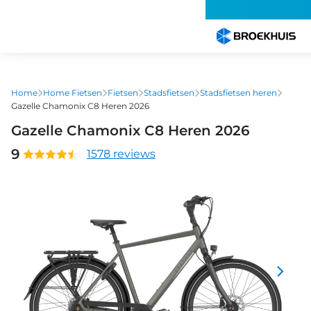
Overslaan
en
naar
de
inhoud
gaan
Home
Home Fietsen
Fietsen
Stadsfietsen
Stadsfietsen heren
Gazelle Chamonix C8 Heren 2026
Gazelle Chamonix C8 Heren 2026
9
1578 reviews