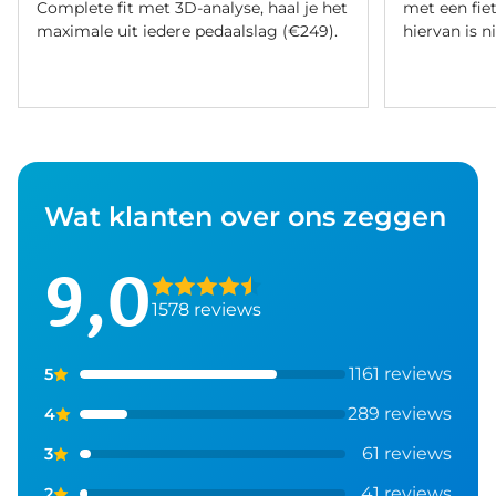
Complete fit met 3D-analyse, haal je het
met een fiet
maximale uit iedere pedaalslag (€249).
hiervan is ni
Wat klanten over ons zeggen
9,0
1578 reviews
1161 reviews
5
289 reviews
4
61 reviews
3
41 reviews
2