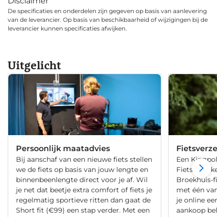
Disclaimer
De specificaties en onderdelen zijn gegeven op basis van aanlevering
van de leverancier. Op basis van beschikbaarheid of wijzigingen bij de
leverancier kunnen specificaties afwijken.
Uitgelicht
Persoonlijk maatadvies
Fietsverz
Bij aanschaf van een nieuwe fiets stellen
Een Kingpol
we de fiets op basis van jouw lengte en
Fietsverzeke
binnenbeenlengte direct voor je af. Wil
Broekhuis-f
je net dat beetje extra comfort of fiets je
met één va
regelmatig sportieve ritten dan gaat de
je online ee
Short fit (€99) een stap verder. Met een
aankoop bel