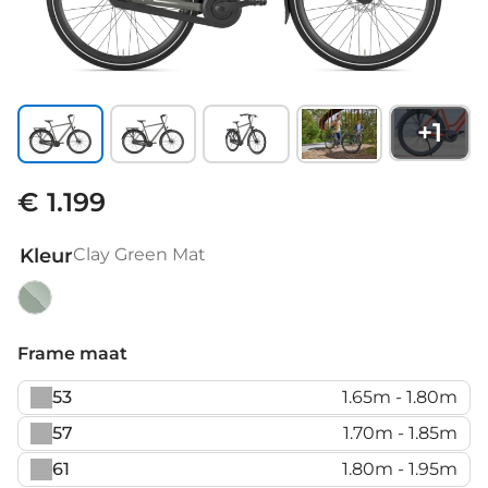
+
1
€ 1.199
Kleur
Clay Green Mat
Clay
Green
Frame maat
Mat
53
1.65m - 1.80m
57
1.70m - 1.85m
61
1.80m - 1.95m