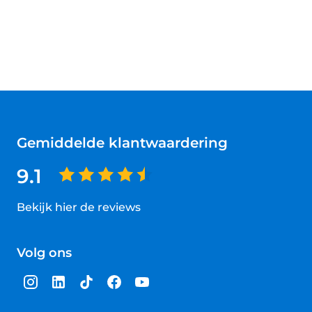
Gemiddelde klantwaardering
9.1
Bekijk hier de reviews
4.5
van
Volg ons
5
sterren