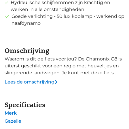
Hydraulische schijfremmen zijn krachtig en
werken in alle omstandigheden
Goede verlichting - 50 lux koplamp - werkend op
naafdynamo
Omschrijving
Waarom is dit de fiets voor jou? De Chamonix C8 is
uiterst geschikt voor een regio met heuveltjes en
slingerende landwegen. Je kunt met deze fiets
goed uit de voeten op zowel heuvelachtig als
Lees de omschrijving
relatief vlak terrein. De sportieve uitstraling met
comfortabele zithouding maakt de fiets bijzonder
allround. Goed voor ritjes naar de markt, een tochtje
Specificaties
buitenaf of je gebruikt de fiets voor woon-
Merk
werkverkeer. De Chamonix C8 is daarnaast uiterst
geschikt voor schoolgaande jeugd. De fiets is
Gazelle
onderhoudsarm door de Nexus 8 versnellingsnaaf