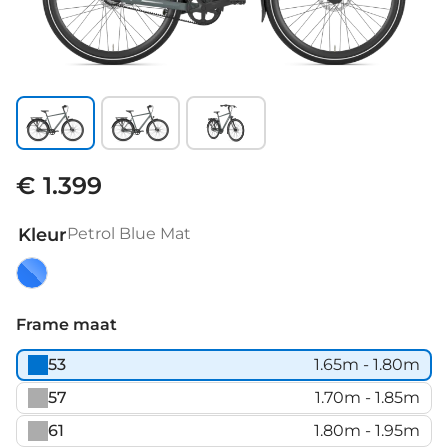
€ 1.399
Kleur
Petrol Blue Mat
Petrol
Blue
Frame maat
Mat
53
1.65m - 1.80m
57
1.70m - 1.85m
61
1.80m - 1.95m