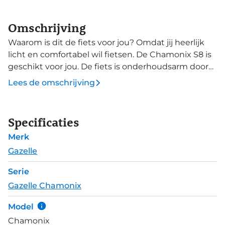
Omschrijving
Waarom is dit de fiets voor jou? Omdat jij heerlijk
licht en comfortabel wil fietsen. De Chamonix S8 is
geschikt voor jou. De fiets is onderhoudsarm door
de beltdrive en daarom ook makkelijk schoon te
Lees de omschrijving
houden. Moet je ineens stoppen; je kunt snel en
adequaat remmen door de hydraulische remmen.
Met de verstelbare stuurpen kan het stuur op elk
Specificaties
moment worden aangepast naar wat voor jou de
Merk
comfortabele zitpositie is. De ontwerpers van de
Chamonix S8 maken gebruik van het lichtgewicht
Gazelle
aluminium. Dat is een hoogwaardig materiaal dat
Serie
een laag gewicht combineert met een hoge
Gazelle Chamonix
duurzaamheid. Door de bijzondere eigenschappen
van dit metaal treedt er ook geen roest op wanneer
Model
de lak per ongeluk beschadigd raakt.
Chamonix