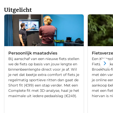
Uitgelicht
Persoonlijk maatadvies
Fietsverz
Bij aanschaf van een nieuwe fiets stellen
Een Kingpol
we de fiets op basis van jouw lengte en
Fietsverzeke
binnenbeenlengte direct voor je af. Wil
Broekhuis-f
je net dat beetje extra comfort of fiets je
met één va
regelmatig sportieve ritten dan gaat de
je online ee
Short fit (€99) een stap verder. Met een
aankoop bel
Complete fit met 3D-analyse, haal je het
met een fiet
maximale uit iedere pedaalslag (€249).
hiervan is ni