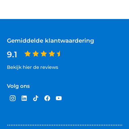
Gemiddelde klantwaardering
9.1
Bekijk hier de reviews
4.5
van
Volg ons
5
sterren