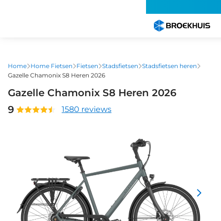
Overslaan
en
naar
de
inhoud
gaan
Home
Home Fietsen
Fietsen
Stadsfietsen
Stadsfietsen heren
Gazelle Chamonix S8 Heren 2026
Gazelle Chamonix S8 Heren 2026
9
1580 reviews