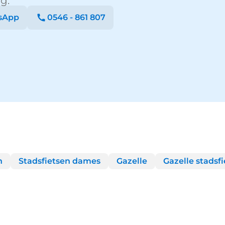
g.
sApp
0546 - 861 807
n
Stadsfietsen dames
Gazelle
Gazelle stadsf