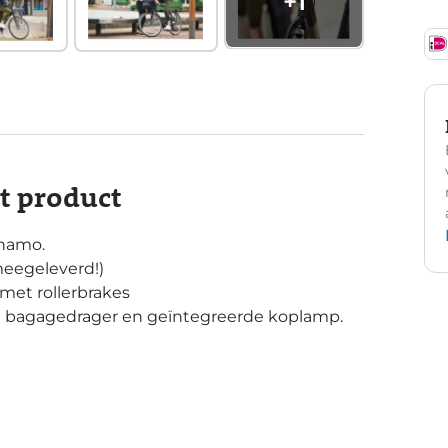
+
1
it product
namo.
meegeleverd!)
met rollerbrakes
e bagagedrager en geïntegreerde koplamp.