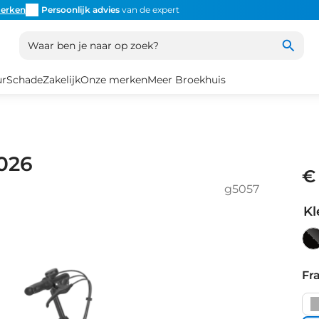
erken
Persoonlijk advies
van de expert
Inruil
altijd mogelijk
Altijd
Waar ben je naar op zoek?
ur
Schade
Zakelijk
Onze merken
Meer Broekhuis
2026
€
g5057
Kl
Bl
ma
Fr