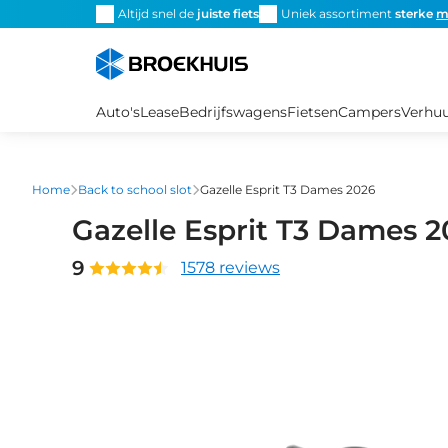
Overslaan
Altijd snel de
juiste fiets
Uniek assortiment
sterke
m
en
naar
de
inhoud
Auto's
Lease
Bedrijfswagens
Fietsen
Campers
Verhu
gaan
Home
Back to school slot
Gazelle Esprit T3 Dames 2026
Gazelle Esprit T3 Dames 
9
1578 reviews