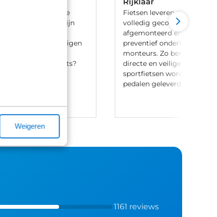
Rijklaar
 ben je aan het goede
Fietsen leveren we 100% rijk
iets te leasen. Wij zijn
volledig gecontroleerd, va
ij meerdere lease
afgemonteerd en voorzien 
en en hebben onze eigen
preventief onderhoud door
aak-regeling. Heb je
monteurs. Zo ben je verzek
t leasen van een fiets?
directe en veilige ritten. Let
ontact met ons op.
sportfietsen worden meesta
pedalen geleverd.
Weigeren
1161 reviews