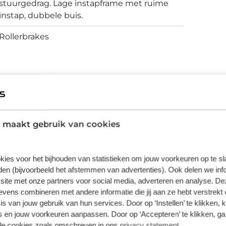
stuurgedrag. Lage instapframe met ruime
instap, dubbele buis.
Rollerbrakes
vering van de leverancier. Op basis van beschikbaarheid of
 maakt gebruik van cookies
kies voor het bijhouden van statistieken om jouw voorkeuren op te s
en (bijvoorbeeld het afstemmen van advertenties). Ook delen we inf
site met onze partners voor social media, adverteren en analyse. De
ens combineren met andere informatie die jij aan ze hebt verstrekt 
s van jouw gebruik van hun services. Door op ‘Instellen’ te klikken, 
 en jouw voorkeuren aanpassen. Door op ‘Accepteren’ te klikken, ga
lle cookies zoals omschreven in ons
privacy statement
.