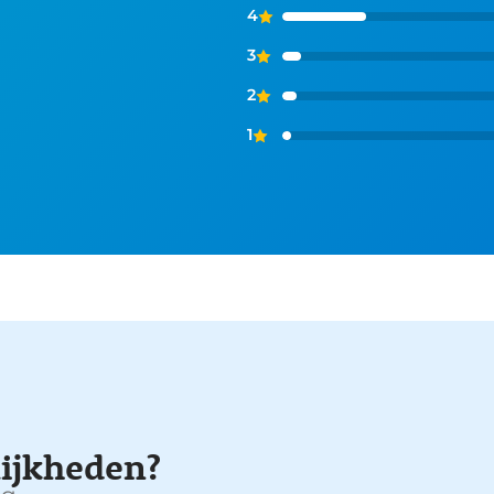
4
3
2
1
ijkheden?