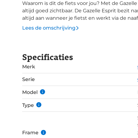
Waarom is dit de fiets voor jou? Met de Gazelle Esprit rijd je lekker comfortabel en ben je
altijd goed zichtbaar. De Gazelle Esprit bezit na
altijd aan wanneer je fietst en werkt via de na
blijft de verlichting nog even branden. Handi
Lees de omschrijving
het oversteken. De fiets kan goed tegen een stootje! Heb je veel spullen om mee te nemen
voor bijvoorbeeld school, sport muziek? De Espr
voordrager. De koplamp moet dan verhuizen naa
Specificaties
kiezen tussen een metalen of bamboe voordrager!&nbsp; Deze Espri
Shimano Nexus 3-speed naafversnellingen. Dez
Merk
je tot stilstand met rollerbrakes.&nbsp;
Serie
Model
Type
Frame