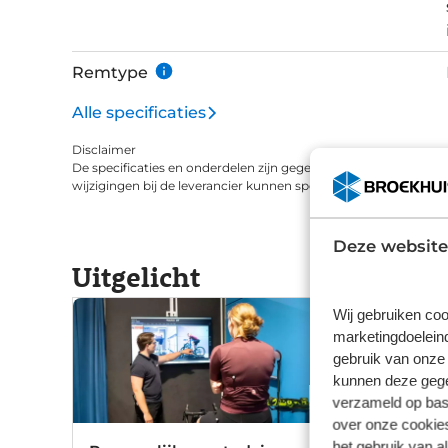
Remtype
Alle specificaties
Disclaimer
De specificaties en onderdelen zijn gegeven op basis van aanle
wijzigingen bij de leverancier kunnen specificaties afwijken.
Deze website
Uitgelicht
Wij gebruiken coo
marketingdoeleind
gebruik van onze 
kunnen deze gegev
verzameld op basi
over onze cookies
het gebruik van a