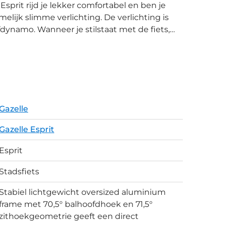
melijk slimme verlichting. De verlichting is
afdynamo. Wanneer je stilstaat met de fiets,
g voor wanneer je even moeten wachten bij
it is uit te breiden met een praktische
r de voorzijde van de drager. Je kunt zelfs
t beschikt over
e robuuste fiets met 3 versnellingen breng
Gazelle
Gazelle Esprit
Esprit
Stadsfiets
Stabiel lichtgewicht oversized aluminium
frame met 70,5° balhoofdhoek en 71,5°
zithoekgeometrie geeft een direct