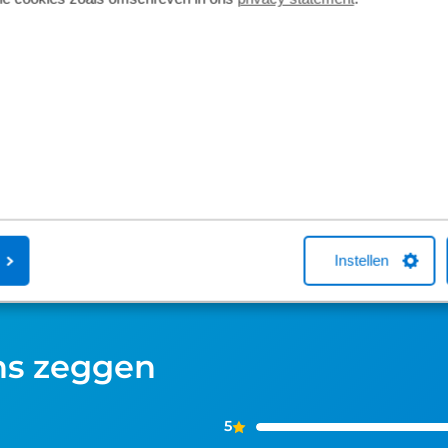
Fietsverzekering
Fietslease
Een Kingpolis voor Broekhuis
Bij Broekhuis
Fietsverzekering sluit je af in één van de
adres om een f
Broekhuis-fietsenwinkels of telefonisch
aangesloten b
met één van onze medewerkers. Kocht
maatschappij
je online een fiets bij Broekhuis? Na je
Fiets van de Z
aankoop bellen we je altijd om te
vragen over he
helpen met een fietsverzekering. Het
Neem gerust c
afsluiten hiervan is niet verplicht.
Instellen
ns zeggen
5