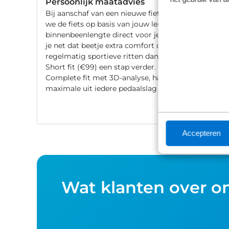
Persoonlijk maatadvies
Bij aanschaf van een nieuwe fiets stellen
we de fiets op basis van jouw lengte en
binnenbeenlengte direct voor je af. Wil
je net dat beetje extra comfort of fiets je
regelmatig sportieve ritten dan gaat de
Short fit (€99) een stap verder. Met een
Complete fit met 3D-analyse, haal je het
maximale uit iedere pedaalslag (€249).
Accepteren
Wat klanten over o