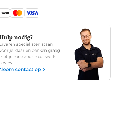
Hulp nodig?
Ervaren specialisten staan
voor je klaar en denken graag
met je mee voor maatwerk
advies.
Neem contact op