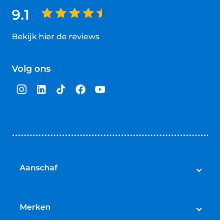
9.1
Bekijk hier de reviews
4.5
van
Volg ons
5
sterren
Aanschaf
Elektrische fietsen
Speed pedelecs
Merken