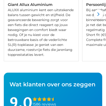
Giant Allux Aluminium
Persoonli
ALUXX aluminium kent een uitstekende
Bij aanschaf
balans tussen gewicht en stijfheid. De
we de fiets 
geavanceerde bewerking zorgt voor
binnenbeenle
een fiets die direct reageert op jouw
je net dat b
bewegingen en comfort biedt waar
regelmatig 
nodig. Of je nu kiest voor de
Short fit (€
betrouwbare basis of de vederlichte
Complete fi
SL(R)-topklasse: je geniet van een
maximale ui
duurzame, roestvrije fiets die jarenlang
topprestataties levert.
Wat klanten over ons zeggen
9,0
1586 reviews