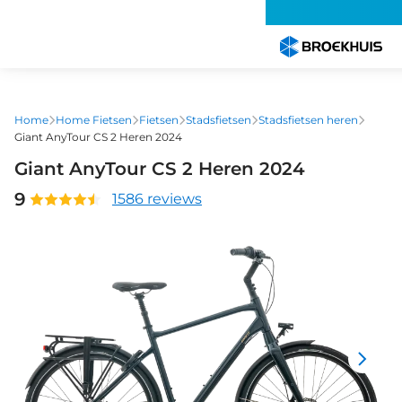
Overslaan
en
naar
de
inhoud
gaan
Home
Home Fietsen
Fietsen
Stadsfietsen
Stadsfietsen heren
Giant AnyTour CS 2 Heren 2024
Giant AnyTour CS 2 Heren 2024
9
1586 reviews