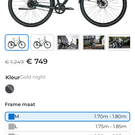
€ 749
€ 1.249
Kleur
Gold night
Gold
night
Frame maat
M
1.70m - 1.80m
L
1.75m - 1.85m