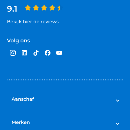
9.1
Bekijk hier de reviews
4.5
van
Volg ons
5
sterren
Aanschaf
Elektrische fietsen
Speed pedelecs
Merken