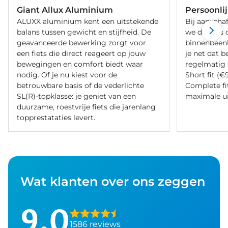
Giant Allux Aluminium
Persoonli
ALUXX aluminium kent een uitstekende
Bij aanschaf
balans tussen gewicht en stijfheid. De
we de fiets 
geavanceerde bewerking zorgt voor
binnenbeenle
een fiets die direct reageert op jouw
je net dat b
bewegingen en comfort biedt waar
regelmatig 
nodig. Of je nu kiest voor de
Short fit (€
betrouwbare basis of de vederlichte
Complete fi
SL(R)-topklasse: je geniet van een
maximale ui
duurzame, roestvrije fiets die jarenlang
topprestataties levert.
Wat klanten over ons zeggen
9,0
1586 reviews