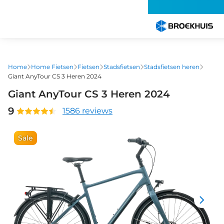
Overslaan
en
naar
de
inhoud
gaan
Home
Home Fietsen
Fietsen
Stadsfietsen
Stadsfietsen heren
Giant AnyTour CS 3 Heren 2024
Giant AnyTour CS 3 Heren 2024
9
1586 reviews
Sale