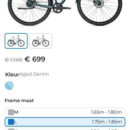
€ 699
€ 1.149
Kleur
Aged Denim
Aged
Denim
Frame maat
M
1.65m - 1.80m
L
1.75m - 1.85m