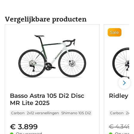
Vergelijkbare producten
Sale
Basso Astra 105 Di2 Disc
Ridley F
MR Lite 2025
Carbon
2x12 versnellingen
Shimano 105 Di2
Carbon
2x12
€ 3.899
€ 4.349