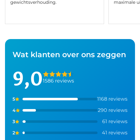
gewichtsverhouding.
maximale ui
Wat klanten over ons zeggen
9,0
1586 reviews
1168 reviews
5
290 reviews
4
61 reviews
3
41 reviews
2