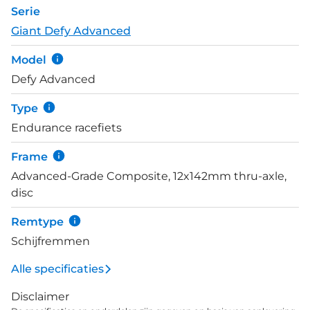
Serie
om met brede banden te rijden tot 38 millimeter.
Giant Defy Advanced
De Defy Advanced 0 is afgemonteerd met de
elektronische Shimano 105 Di2 2x12-speed
Model
groepset. Het Contact SL D-Fuse stuur is licht en
Defy Advanced
stijf en geeft maximale efficiëntie in bochten,
sprints en klimmen.
Type
Endurance racefiets
Frame
Advanced-Grade Composite, 12x142mm thru-axle,
disc
Remtype
Schijfremmen
Alle specificaties
Disclaimer