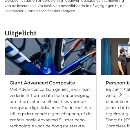
De specificaties en onderdelen zijn gegeven op basis van aanlevering
van de leverancier. Op basis van beschikbaarheid of wijzigingen bij de
leverancier kunnen specificaties afwijken.
Uitgelicht
Giant Advanced Composite
Persoonli
Met Advanced carbon geniet je van een
Bij aanschaf
vederlicht frame dat elke trapbeweging
we de fiets 
direct omzet in snelheid. Kies voor de
binnenbeenle
hoogwaardige Advanced Grade met zijn
je net dat b
trillingsdempende eigenschappen, of de
regelmatig 
professionele Advanced SL met nano-
Short fit (€
technologie voor de hoogste sterkte-
Complete fi