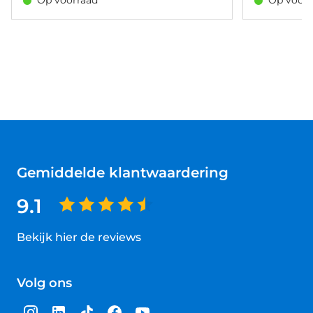
Op voorraad
Op voorr
Gemiddelde klantwaardering
9.1
Bekijk hier de reviews
4.5
van
Volg ons
5
sterren