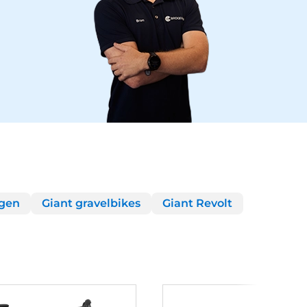
ngen
Giant gravelbikes
Giant Revolt