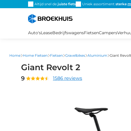
Overslaan
Altijd snel de
juiste fiets
Uniek assortiment
sterke
m
en
naar
de
inhoud
Auto's
Lease
Bedrijfswagens
Fietsen
Campers
Verhu
gaan
Home
Home Fietsen
Fietsen
Gravelbikes
Aluminium
Giant Revolt
Giant Revolt 2
9
1586 reviews