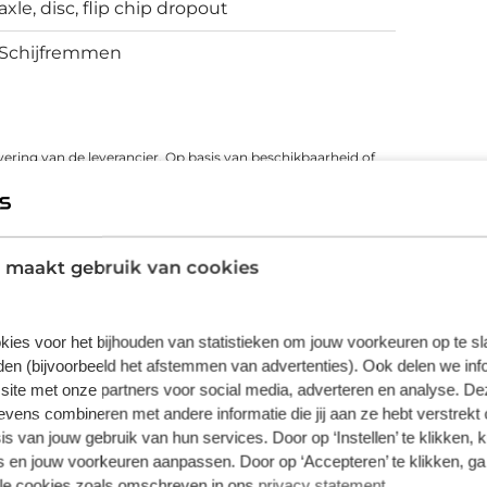
axle, disc, flip chip dropout
atborden en andere accessoires. Deze
x9-speed groepset en Tektro mechanische
Schijfremmen
voor meer info.
vering van de leverancier. Op basis van beschikbaarheid of
 maakt gebruik van cookies
kies voor het bijhouden van statistieken om jouw voorkeuren op te s
en (bijvoorbeeld het afstemmen van advertenties). Ook delen we inf
site met onze partners voor social media, adverteren en analyse. De
ens combineren met andere informatie die jij aan ze hebt verstrekt 
s van jouw gebruik van hun services. Door op ‘Instellen’ te klikken, 
 en jouw voorkeuren aanpassen. Door op ‘Accepteren’ te klikken, ga
Persoonlijk maatadvies
Fietsverzek
lle cookies zoals omschreven in ons
privacy statement
.