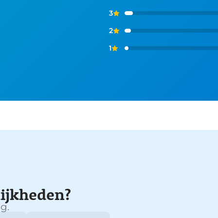
3
2
1
ijkheden?
g.