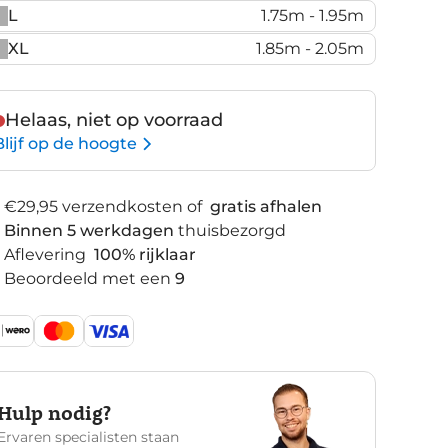
L
1.75m - 1.95m
XL
1.85m - 2.05m
Helaas, niet op voorraad
Blijf op de hoogte
€29,95 verzendkosten of
gratis afhalen
Binnen 5 werkdagen
thuisbezorgd
Aflevering
100% rijklaar
Beoordeeld met een
9
Hulp nodig?
Ervaren specialisten staan