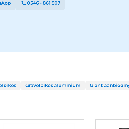
sApp
0546 - 861 807
elbikes
Gravelbikes aluminium
Giant aanbiedi