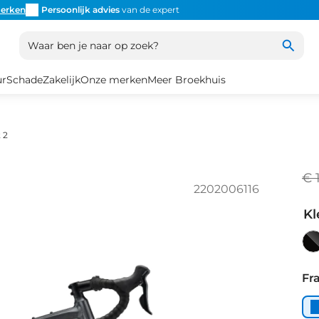
erken
Persoonlijk advies
van de expert
Inruil
altijd mogelijk
Altijd
Waar ben je naar op zoek?
ur
Schade
Zakelijk
Onze merken
Meer Broekhuis
 2
€ 
2202006116
Kl
Bl
Di
Fr