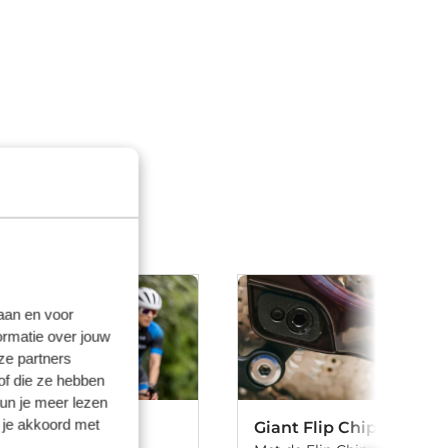
laan en voor
ormatie over jouw
ze partners
of die ze hebben
kun je meer lezen
 je akkoord met
ering
Giant Flip Chip