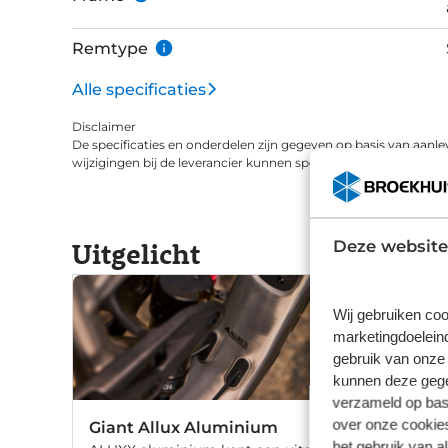
dus het is gemakkelijk om te customizen met sp
Revolt 2 is afgemonteerd met Shimano Sora 2
Remtype
schijfremmen.Lees ook onze Giant Revolt blog, 
Alle specificaties
Disclaimer
De specificaties en onderdelen zijn gegeven op basis van aanle
wijzigingen bij de leverancier kunnen specificaties afwijken.
Uitgelicht
Deze website
Wij gebruiken coo
marketingdoeleind
gebruik van onze 
kunnen deze gegev
verzameld op basi
over onze cookies
Giant Allux Aluminium
het gebruik van a