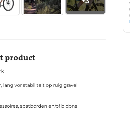
+
3
it product
rk
lang vor stabiliteit op ruig gravel
ssoires, spatborden en/of bidons