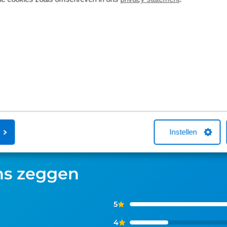
Bij aanschaf van een nieuwe fiets stellen
Een Kingpolis
we de fiets op basis van jouw lengte en
Fietsverzekeri
binnenbeenlengte direct voor je af. Wil
Broekhuis-fiet
je net dat beetje extra comfort of fiets je
met één van 
regelmatig sportieve ritten dan gaat de
je online een f
Short fit (€99) een stap verder. Met een
aankoop bellen
Complete fit met 3D-analyse, haal je het
helpen met ee
maximale uit iedere pedaalslag (€249).
afsluiten hierv
Instellen
ns zeggen
5
4