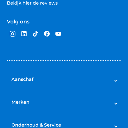
Bekijk hier de reviews
4.5
van
Volg ons
5
sterren
Aanschaf
Elektrische fietsen
Speed pedelecs
Merken
Racefietsen
Cube
Mountainbikes
Gazelle
Onderhoud & Service