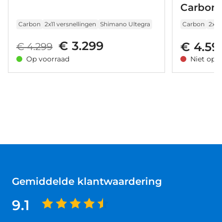
Carbon 
Carbon
2x11 versnellingen
Shimano Ultegra
Carbon
2x11
€ 3.299
€ 4.59
€ 4.299
Op voorraad
Niet op 
Gemiddelde klantwaardering
9.1