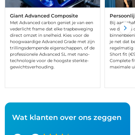
Giant Advanced Composite
Persoonli
Met Advanced carbon geniet je van een
Bij aanschaf
vederlicht frame dat elke trapbeweging
we de fiets 
direct omzet in snelheid. Kies voor de
binnenbeenle
hoogwaardige Advanced Grade met zijn
je net dat b
trillingsdempende eigenschappen, of de
regelmatig 
professionele Advanced SL met nano-
Short fit (€
technologie voor de hoogste sterkte-
Complete fi
gewichtsverhouding.
maximale ui
Wat klanten over ons zeggen