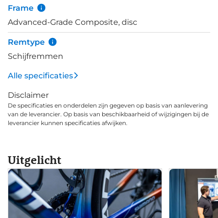
nieuwe steekassen verhogen de stijfheid en
Frame
verbeteren de algehele handling, de extra ruimte in
Advanced-Grade Composite, disc
het frame en de vork het mogelijk maakt om met
bredere banden te rijden tot 32 millimeter. Lees
Remtype
ook onze review blog van de TCR Advanced.
Schijfremmen
Alle specificaties
Disclaimer
De specificaties en onderdelen zijn gegeven op basis van aanlevering
van de leverancier. Op basis van beschikbaarheid of wijzigingen bij de
leverancier kunnen specificaties afwijken.
Uitgelicht