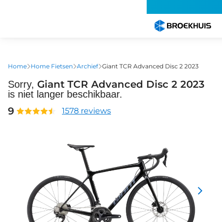
Overslaan
en
naar
de
inhoud
gaan
Home
Home Fietsen
Archief
Giant TCR Advanced Disc 2 2023
Giant TCR Advanced Disc 2 2023
Sorry,
is niet langer beschikbaar.
9
1578 reviews