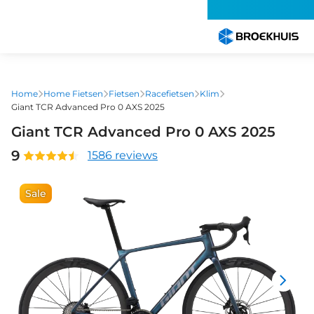
Overslaan
en
naar
de
inhoud
gaan
Home
Home Fietsen
Fietsen
Racefietsen
Klim
Giant TCR Advanced Pro 0 AXS 2025
Giant TCR Advanced Pro 0 AXS 2025
9
1586 reviews
Sale