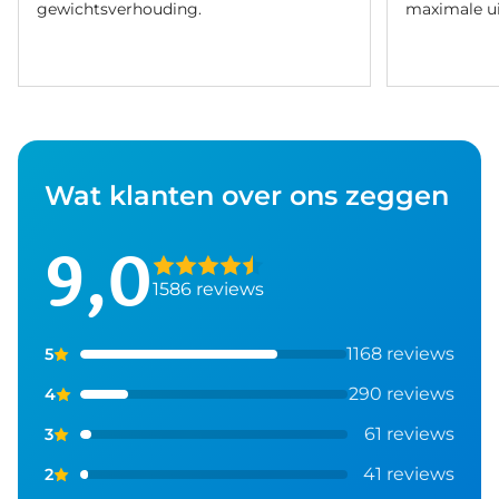
gewichtsverhouding.
maximale ui
Wat klanten over ons zeggen
9,0
1586 reviews
1168 reviews
5
290 reviews
4
61 reviews
3
41 reviews
2