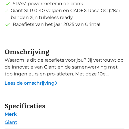
SRAM powermeter in de crank
Giant SLR 0 40 velgen en CADEX Race GC (28c)
banden zijn tubeless ready
Racefiets van het jaar 2025 van Grinta!
Omschrijving
Waarom is dit de racefiets voor jou? Jij vertrouwt op
de innovatie van Giant en de samenwerking met
top ingenieurs en pro-atleten. Met deze 10e
generatie TCR Advanced blijft Giant vooroplopen op
Lees de omschrijving
het gebied van innovatie. Deze TCR Advanced Pro
0 is ontworpen voor snelheid: snelheid bij het
strijden voor je KOM, tijdens een race of bij een
Specificaties
splijtende demarrage. Alle onderdelen vormen een
Merk
geheel, zodat de fiets als 1 systeem presteert. De
vernieuwde OverDrive Aero balhoofdbuis in
Giant