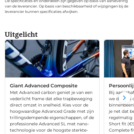
De specificaties en onderdelen zijn gegeven op basis van aanlevering
van de leverancier. Op basis van beschikbaarheid of wijzigingen bij de
leverancier kunnen specificaties afwijken.
Uitgelicht
Giant Advanced Composite
Persoonli
Met Advanced carbon geniet je van een
Bij aanschaf
vederlicht frame dat elke trapbeweging
we de fiets 
direct omzet in snelheid. Kies voor de
binnenbeenle
hoogwaardige Advanced Grade met zijn
je net dat b
trillingsdempende eigenschappen, of de
regelmatig 
professionele Advanced SL met nano-
Short fit (€
technologie voor de hoogste sterkte-
Complete fi