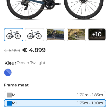
+
10
€ 4.899
€ 6.999
Kleur
Ocean Twilight
Ocean
Twilight
Frame maat
M
1.70m - 1.85m
ML
1.75m - 1.90m