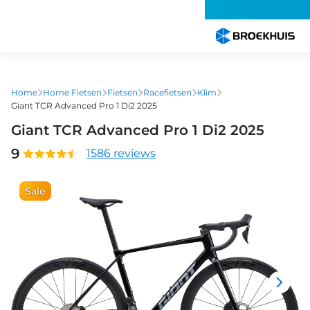
Overslaan
en
naar
de
inhoud
gaan
Home
Home Fietsen
Fietsen
Racefietsen
Klim
Giant TCR Advanced Pro 1 Di2 2025
Giant TCR Advanced Pro 1 Di2 2025
9
1586 reviews
Sale