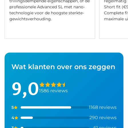
trillingsdempende eigenschappen, of de
regelmatig 
professionele Advanced SL met nano-
Short fit (€
technologie voor de hoogste sterkte-
Complete fi
gewichtsverhouding.
maximale ui
Wat klanten over ons zeggen
9,0
1586 reviews
1168 reviews
5
290 reviews
4
61 reviews
3