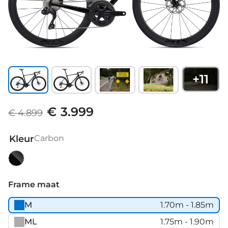
+
11
€ 3.999
€ 4.899
Kleur
Carbon
Carbon
Frame maat
M
1.70m - 1.85m
ML
1.75m - 1.90m