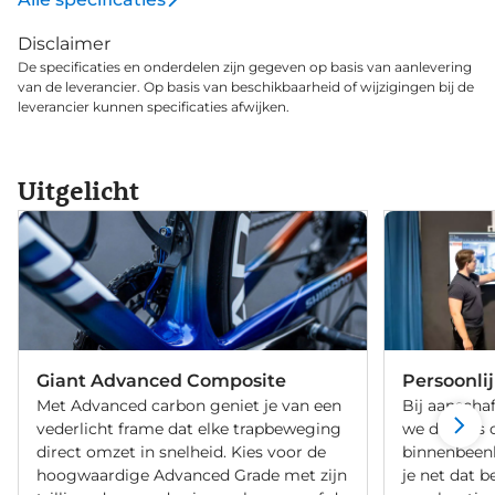
Giant Gavia Course 0 banden zijn tubeless ready,
Disclaimer
ook daarin kun je de competitieve aard herkennen
De specificaties en onderdelen zijn gegeven op basis van aanlevering
en toepassen.
van de leverancier. Op basis van beschikbaarheid of wijzigingen bij de
leverancier kunnen specificaties afwijken.
Uitgelicht
Giant Advanced Composite
Persoonli
Met Advanced carbon geniet je van een
Bij aanschaf
vederlicht frame dat elke trapbeweging
we de fiets 
direct omzet in snelheid. Kies voor de
binnenbeenle
hoogwaardige Advanced Grade met zijn
je net dat b