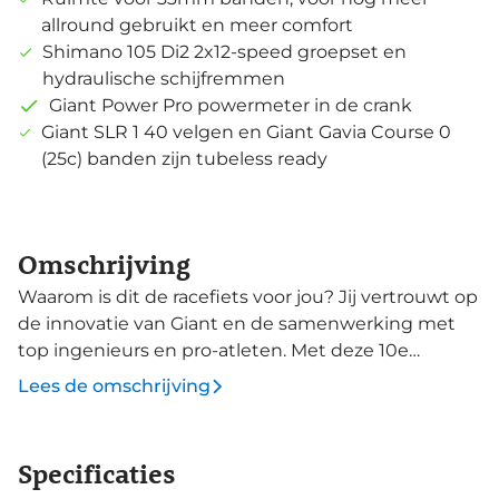
allround gebruikt en meer comfort
Shimano 105 Di2 2x12-speed groepset en
hydraulische schijfremmen
Giant Power Pro powermeter in de crank
Giant SLR 1 40 velgen en Giant Gavia Course 0
(25c) banden zijn tubeless ready
Omschrijving
Waarom is dit de racefiets voor jou? Jij vertrouwt op
de innovatie van Giant en de samenwerking met
top ingenieurs en pro-atleten. Met deze 10e
generatie TCR Advanced blijft Giant vooroplopen op
Lees de omschrijving
het gebied van innovatie. Deze TCR Advanced Pro 1
is ontworpen voor snelheid: snelheid bij het strijden
voor je KOM, tijdens een race of bij een splijtende
Specificaties
demarrage. Alle onderdelen vormen een geheel,