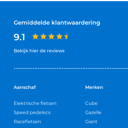
Gemiddelde klantwaardering
9.1
Bekijk hier de reviews
4.5
van
5
sterren
Aanschaf
Merken
Elektrische fietsen
Cube
Speed pedelecs
Gazelle
Racefietsen
Giant