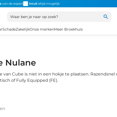
s
van de expert
Inruil
altijd mogelijk
Altijd snel de
juiste fiets
Uniek
Waar ben je naar op zoek?
ur
Schade
Zakelijk
Onze merken
Meer Broekhuis
e Nulane
 van Cube is niet in een hokje te plaatsen. Razendsnel 
tisch of Fully Equipped (FE).
ten
1
/
8