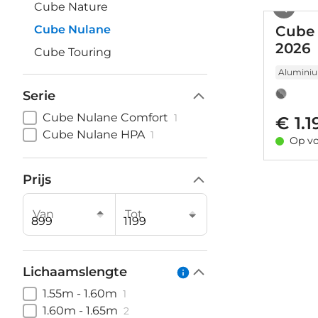
Cube Nature
Cube Nulane
Cube 
2026
Cube Touring
Alumini
Serie
Cube Nulane Comfort
1
€ 1.1
Cube Nulane HPA
1
Op vo
Prijs
Van
Tot
Lichaamslengte
1.55m - 1.60m
1
1.60m - 1.65m
2