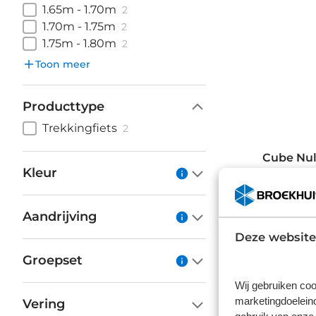
1.65m - 1.70m
2
1.70m - 1.75m
2
1.75m - 1.80m
2
Toon meer
Producttype
Trekkingfiets
2
Cube Nul
Kleur
De comfo
carbon fr
Aandrijving
de C:62 e
Deze website
Groepset
Bekijk hi
dezelfde 
Wij gebruiken coo
marketingdoeleind
Vering
Cube Nu