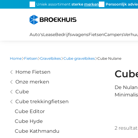
Overslaan
snel de
juiste fiets
Uniek assortiment
sterke
merken
Persoonlijk advie
en
naar
de
inhoud
Auto's
Lease
Bedrijfswagens
Fietsen
Campers
Verhu
gaan
Home
Fietsen
Gravelbikes
Cube gravelbikes
Cube Nulane
Cub
Home Fietsen
Onze merken
De Nulane
Cube
Minimalis
Cube trekkingfietsen
Cube Editor
Cube Hyde
2
resulta
Cube Kathmandu