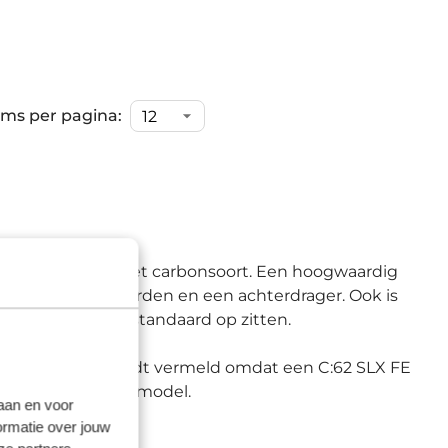
ems per pagina:
ornamelijk van het carbonsoort. Een hoogwaardig
s plek voor spatborden en een achterdrager. Ook is
agedrager en een standaard op zitten.
j FE niet apart wordt vermeld omdat een C:62 SLX FE
it van het 'kale' model.
laan en voor
ormatie over jouw