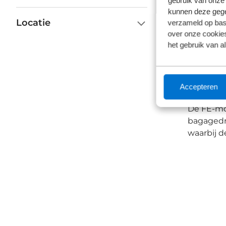
gebruik van onze 
kunnen deze gegev
Locatie
verzameld op basi
Met een a
over onze cookies
of fitnes
het gebruik van a
stadsjung
De Nulane
'dames'.
Accepteren
De FE-mod
bagagedra
waarbij d