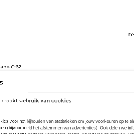
It
ane C:62
rtabele rijeigenschappen van de Nulane C:62 komen vo
ame met een laag gewicht en uitstekende stijfheid. Er i
r als FE-uitvoering, waar al verlichting, spatborden, bag
 maakt gebruik van cookies
eronder de verschillen tussen de C:62 modellen, waarbi
afmontage heeft als een niet-FE. Bij gewichten gaan we u
kies voor het bijhouden van statistieken om jouw voorkeuren op te s
en (bijvoorbeeld het afstemmen van advertenties). Ook delen we inf
lane HPA