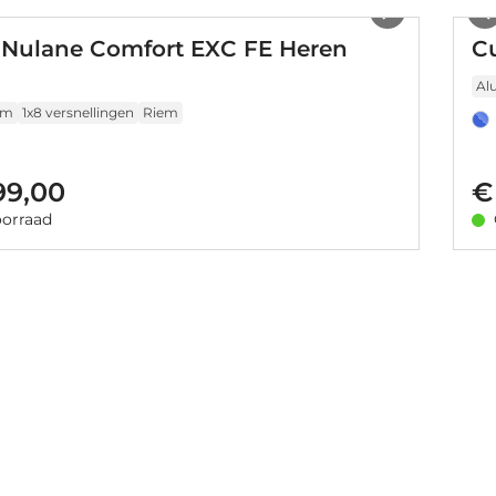
Nulane Comfort EXC FE Heren
C
Al
um
1x8 versnellingen
Riem
99,00
€
orraad