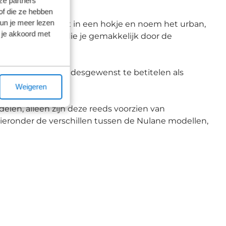
ze partners
of die ze hebben
kun je meer lezen
zen kent. Stop het in een hokje en noem het urban,
 je akkoord met
le en lichte fiets die je gemakkelijk door de
als mixte-model, desgewenst te betitelen als
Weigeren
elen, alleen zijn deze reeds voorzien van
hieronder de verschillen tussen de Nulane modellen,