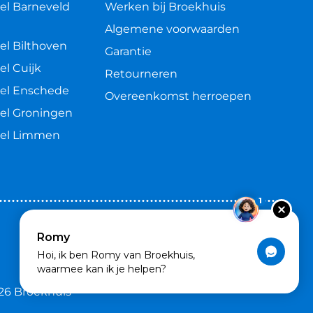
el Barneveld
Werken bij Broekhuis
Algemene voorwaarden
el Bilthoven
Garantie
el Cuijk
Retourneren
el Enschede
Overeenkomst herroepen
el Groningen
kel Limmen
1
Romy
Hoi, ik ben Romy van Broekhuis,
waarmee kan ik je helpen?
26 Broekhuis