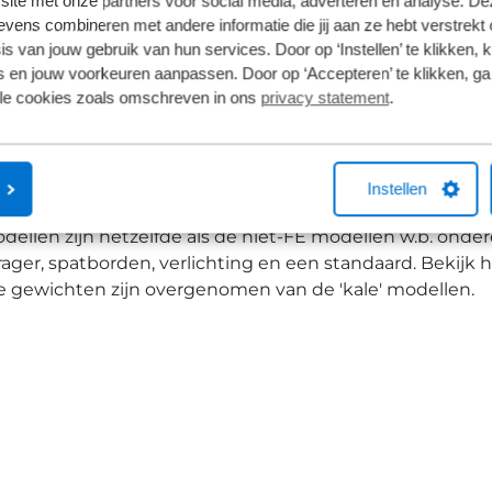
site met onze partners voor social media, adverteren en analyse. De
ens combineren met andere informatie die jij aan ze hebt verstrekt 
s van jouw gebruik van hun services. Door op ‘Instellen’ te klikken, 
luminium Nulane bezit je een stadsfiets die geen gren
 en jouw voorkeuren aanpassen. Door op ‘Accepteren’ te klikken, ga
s, of hybride. Hoe je het ook noemt, de Nulane is een snel
lle cookies zoals omschreven in ons
privacy statement
.
le loodst.
 HPA is er daarnaast als herenmodel met bovenbuis en 
Instellen
ellen zijn hetzelfde als de niet-FE modellen w.b. onderd
ger, spatborden, verlichting en een standaard. Bekijk 
e gewichten zijn overgenomen van de 'kale' modellen.