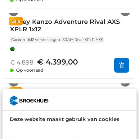
1
/
12
Ridley Kanzo Adventure Rival AXS
Sale
XPLR 1x12
Carbon
1x12 versnellingen
SRAM Rival XPLR AXS
€ 4.399,00
€ 4.898
Op voorraad
1
/
16
Ridley Kanzo Fast GRX800 1x11
Sale
Carbon
1x11 versnellingen
Shimano GRX 800
Deze website maakt gebruik van cookies
€ 3.499,00
€ 4.539
Op voorraad
1
/
6