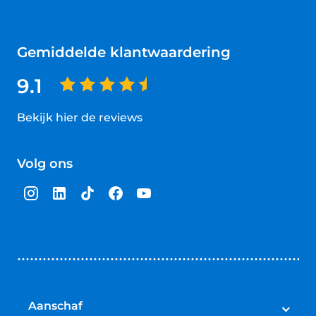
Gemiddelde klantwaardering
9.1
Bekijk hier de reviews
4.5
van
Volg ons
5
sterren
Aanschaf