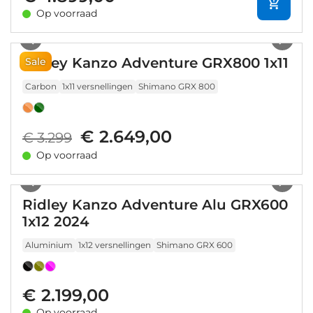
Op voorraad
1
/
26
Ridley Kanzo Adventure GRX800 1x11
Sale
Carbon
1x11 versnellingen
Shimano GRX 800
€ 2.649,00
€ 3.299
Op voorraad
1
/
33
Ridley Kanzo Adventure Alu GRX600
1x12 2024
Aluminium
1x12 versnellingen
Shimano GRX 600
€ 2.199,00
Op voorraad