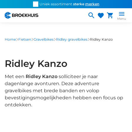
Overslaan
d snel de
juiste fiets
Uniek assortiment
sterke
merken
Persoonlijk ad
en
naar
Menu
de
inhoud
gaan
Home
Fietsen
Gravelbikes
Ridley gravelbikes
Ridley Kanzo
Ridley Kanzo
Met een
Ridley Kanzo
solliciteer je naar
dagenlange avonturen. Deze adventure
gravelbikes met brede banden en volop
bevestigingsmogelijkheden hebben een focus op
ontdekken.