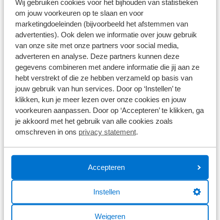
Wij gebruiken cookies voor het bijhouden van statistieken
om jouw voorkeuren op te slaan en voor
marketingdoeleinden (bijvoorbeeld het afstemmen van
Ridley Kanzo Adventure GRX600
advertenties). Ook delen we informatie over jouw gebruik
1x12
van onze site met onze partners voor social media,
Carbon
1x12 versnellingen
Shimano GRX 600
adverteren en analyse. Deze partners kunnen deze
gegevens combineren met andere informatie die jij aan ze
hebt verstrekt of die ze hebben verzameld op basis van
€ 2.899,00
jouw gebruik van hun services. Door op ‘Instellen’ te
klikken, kun je meer lezen over onze cookies en jouw
Op voorraad
voorkeuren aanpassen. Door op ‘Accepteren’ te klikken, ga
1
/
6
je akkoord met het gebruik van alle cookies zoals
omschreven in ons
privacy statement
.
Ridley Kanzo Adventure Alu
Equipped GRX400 2026
Aluminium
2x10 versnellingen
Shimano GRX 400
Accepteren
Instellen
€ 2.399,00
Op voorraad
Weigeren