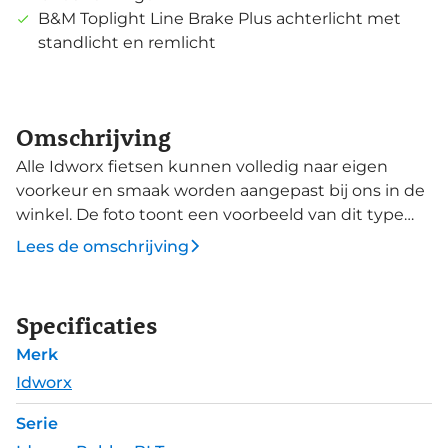
B&M Toplight Line Brake Plus achterlicht met
standlicht en remlicht
Omschrijving
Alle Idworx fietsen kunnen volledig naar eigen
voorkeur en smaak worden aangepast bij ons in de
winkel. De foto toont een voorbeeld van dit type
fiets. De kleur en bepaalde onderdelen en
Lees de omschrijving
accessoires zijn te customizen. Neem contact op
met onze verkoopmedewerkers voor meer
informatie of vraag direct een proefrit aan! Waarom
Specificaties
is dit de fiets voor jou? Jij fietst graag lang en
Merk
sportief en bent niet bang de gebaande paden te
vermijden. BLT staat voor Boulder, Logs and Trees,
Idworx
een MTB-trail op Cypress Mountain in het Canadese
Serie
West Vancouver. Het triple-butted aluminium