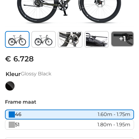
+
1
€ 6.728
Kleur
Glossy Black
Glossy
Black
Frame maat
46
1.60m - 1.75m
51
1.80m - 1.95m