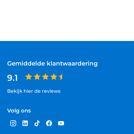
Gemiddelde klantwaardering
9.1
Bekijk hier de reviews
4.5
van
Volg ons
5
sterren