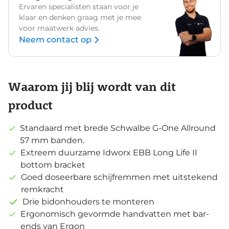
Ervaren specialisten staan voor je
klaar en denken graag met je mee
voor maatwerk advies.
Neem contact op
Waarom jij blij wordt van dit
product
Standaard met brede Schwalbe G-One Allround
57 mm banden.
Extreem duurzame Idworx EBB Long Life II
bottom bracket
Goed doseerbare schijfremmen met uitstekend
remkracht
Drie bidonhouders te monteren
Ergonomisch gevormde handvatten met bar-
ends van Ergon