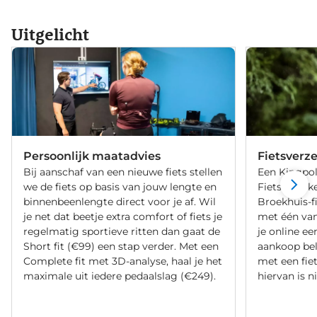
Uitgelicht
Persoonlijk maatadvies
Fietsverz
Bij aanschaf van een nieuwe fiets stellen
Een Kingpol
we de fiets op basis van jouw lengte en
Fietsverzeke
binnenbeenlengte direct voor je af. Wil
Broekhuis-f
je net dat beetje extra comfort of fiets je
met één va
regelmatig sportieve ritten dan gaat de
je online ee
Short fit (€99) een stap verder. Met een
aankoop bel
Complete fit met 3D-analyse, haal je het
met een fiet
maximale uit iedere pedaalslag (€249).
hiervan is ni