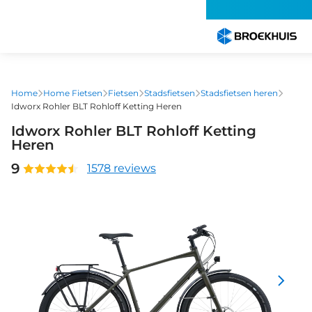
Overslaan
en
naar
de
inhoud
gaan
Home
Home Fietsen
Fietsen
Stadsfietsen
Stadsfietsen heren
Idworx Rohler BLT Rohloff Ketting Heren
Idworx Rohler BLT Rohloff Ketting
Heren
9
1578 reviews