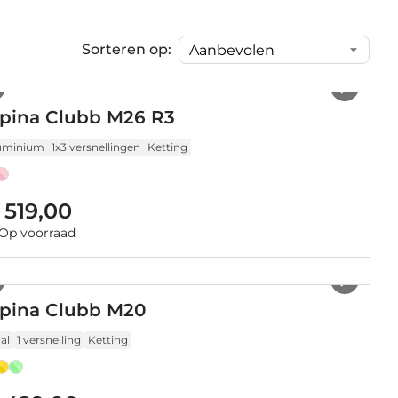
Sorteren op:
1
/
18
lpina Clubb M26 R3
uminium
1x3 versnellingen
Ketting
 519,00
Op voorraad
1
/
29
lpina Clubb M20
al
1 versnelling
Ketting