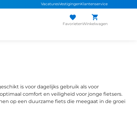
Vacatures
Vestigingen
Klantenservice
 snel de
juiste fiets
Uniek assortiment
sterke
merken
Persoonlijk adv
Favorieten
Winkelwagen
geschikt is voor dagelijks gebruik als voor
optimaal comfort en veiligheid voor jonge fietsers.
nen op een duurzame fiets die meegaat in de groei