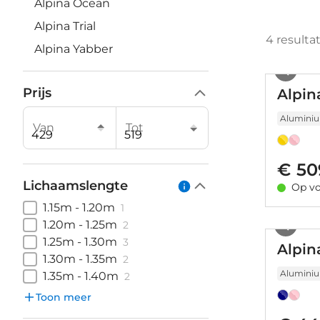
Alpina Ocean
Alpina Trial
4
resulta
Alpina Yabber
Prijs
Alpin
Alumini
Van
Tot
€ 50
Lichaamslengte
Op vo
1.15m - 1.20m
1
1.20m - 1.25m
2
1.25m - 1.30m
3
Alpin
1.30m - 1.35m
2
Alumini
1.35m - 1.40m
2
Toon meer