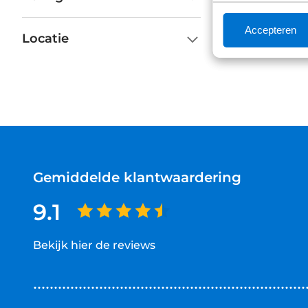
Accepteren
Locatie
Gemiddelde klantwaardering
9.1
Bekijk hier de reviews
4.5
van
5