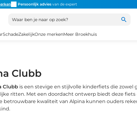
erken
Persoonlijk advies
van de expert
Inruil
altijd mogelijk
Altijd
Waar ben je naar op zoek?
ur
Schade
Zakelijk
Onze merken
Meer Broekhuis
na Clubb
a Clubb
is een stevige en stijlvolle kinderfiets die zowel 
ijke ritten. Met een doordacht ontwerp biedt deze fiets 
e betrouwbare kwaliteit van Alpina kunnen ouders reke
ind.