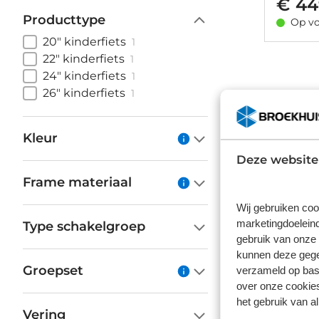
€ 44
Producttype
Op vo
20" kinderfiets
1
22" kinderfiets
1
24" kinderfiets
1
26" kinderfiets
1
Kleur
Deze website
Frame materiaal
Wij gebruiken coo
marketingdoeleind
Type schakelgroep
gebruik van onze 
kunnen deze gegev
Groepset
verzameld op basi
over onze cookies
het gebruik van a
Vering