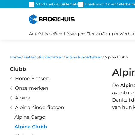
Overslaan
Altijd snel de
juiste fiets
Uniek assortiment
sterke
m
en
naar
de
inhoud
Auto's
Lease
Bedrijfswagens
Fietsen
Campers
Verhu
gaan
Home
Fietsen
Kinderfietsen
Alpina Kinderfietsen
Alpina Clubb
Clubb
Alpi
Home Fietsen
De
Alpin
Onze merken
avontuurl
Alpina
Dankzij d
van hun k
Alpina Kinderfietsen
Alpina Cargo
Alpina Clubb