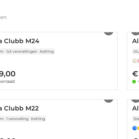
ten
1
/
14
a Clubb M24
A
um
1x3 versnellingen
Ketting
Al
9,00
€
orraad
1
/
19
a Clubb M22
A
um
1 versnelling
Ketting
Sta