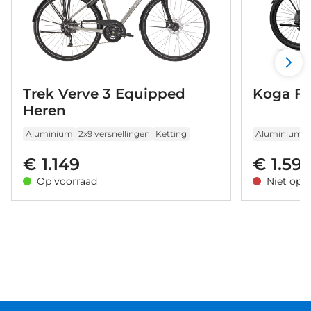
Trek Verve 3 Equipped
Koga F3
Heren
Aluminium
2x9 versnellingen
Ketting
Aluminium
€ 1.149
€ 1.59
Op voorraad
Niet op 