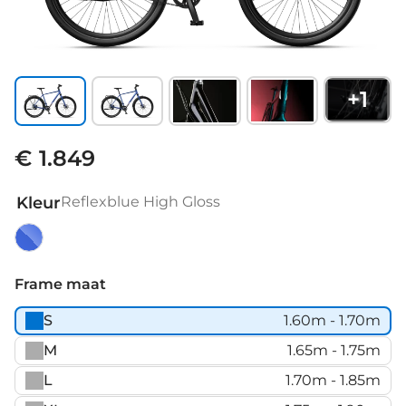
+
1
€ 1.849
Kleur
Reflexblue High Gloss
Reflexblue
High
Frame maat
Gloss
S
1.60m - 1.70m
M
1.65m - 1.75m
L
1.70m - 1.85m