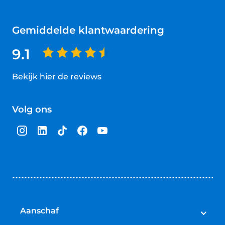
Gemiddelde klantwaardering
9.1
Bekijk hier de reviews
4.5
van
Volg ons
5
sterren
Aanschaf