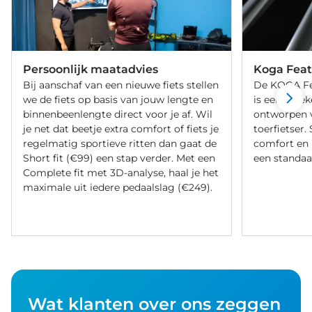
Persoonlijk maatadvies
Koga Fea
Bij aanschaf van een nieuwe fiets stellen
De KOGA Fe
we de fiets op basis van jouw lengte en
is een uniek
binnenbeenlengte direct voor je af. Wil
ontworpen v
je net dat beetje extra comfort of fiets je
toerfietser. 
regelmatig sportieve ritten dan gaat de
comfort en 
Short fit (€99) een stap verder. Met een
een standaa
Complete fit met 3D-analyse, haal je het
maximale uit iedere pedaalslag (€249).
Wat klanten over ons zeggen