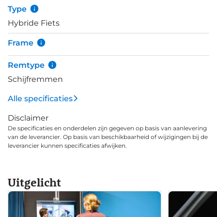
voorvering geeft een vertrouwd gevoel bij slecht
Type
wegdek, hij is ook nog eens een stuk lichter dan
Hybride Fiets
een standaard verende voorvork. Deze F3 2.0 is
ontwikkeld in gelimiteerde oplage en is
Frame
opgebouwd met Shimano Nexus 8-speed
naafversnellingen en Gates riemaandrijving. Ideaal
Remtype
voor plezierige en vele kilometers zonder zorgen.
Schijfremmen
Alle specificaties
Disclaimer
De specificaties en onderdelen zijn gegeven op basis van aanlevering
van de leverancier. Op basis van beschikbaarheid of wijzigingen bij de
leverancier kunnen specificaties afwijken.
Uitgelicht