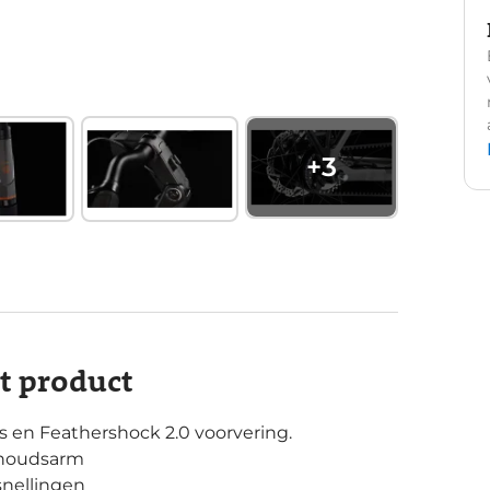
+
3
it product
 en Feathershock 2.0 voorvering.
rhoudsarm
snellingen