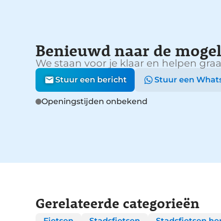
Benieuwd naar de mogel
We staan voor je klaar en helpen graa
Stuur een bericht
Stuur een What
Openingstijden onbekend
Gerelateerde categorieën
Fietsen
Stadsfietsen
Stadsfietsen he