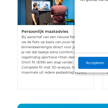
Persoonlijk maatadvies
Bij aanschaf van een nieuwe fiets stellen
we de fiets op basis van jouw lengte en
binnenbeenlengte direct voor je af. Wil
je net dat beetje extra comfort of fiets je
regelmatig sportieve ritten dan gaat de
Short fit (€99) een stap verder. Met een
Accepteren
Complete fit met 3D-analyse, haal je het
maximale uit iedere pedaalslag (€249).