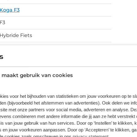
slecht wegdek, hij is ook nog eens een stuk
Koga F3
e Shimano Nexus 8-speed versnellingsnaaf en
riemaandrijving.
F3
Hybride Fiets
Schijfremmen
 maakt gebruik van cookies
vering van de leverancier. Op basis van beschikbaarheid of
kies voor het bijhouden van statistieken om jouw voorkeuren op te s
en (bijvoorbeeld het afstemmen van advertenties). Ook delen we inf
site met onze partners voor social media, adverteren en analyse. De
ens combineren met andere informatie die jij aan ze hebt verstrekt 
s van jouw gebruik van hun services. Door op ‘Instellen’ te klikken, 
 en jouw voorkeuren aanpassen. Door op ‘Accepteren’ te klikken, ga
lle cookies zoals omschreven in ons
privacy statement
.