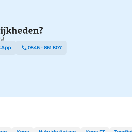
ijkheden?
g.
sApp
0546 - 861 807
ren
Koga
Hybride fietsen
Koga F3
Toerfie