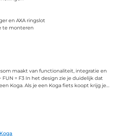
ger en AXA ringslot
e te monteren
FUN = F3 In het design zie je duidelijk dat
s een Koga. Als je een Koga fiets koopt krijg je
Een Koga wordt door 1 monteur in zijn geheel
rijdt. Door een volledige
 kabels beter beschermd tegen alle
er alle
n is elke F3 uitgerust met Shimano
ebben. De Koga Feathershock
Koga