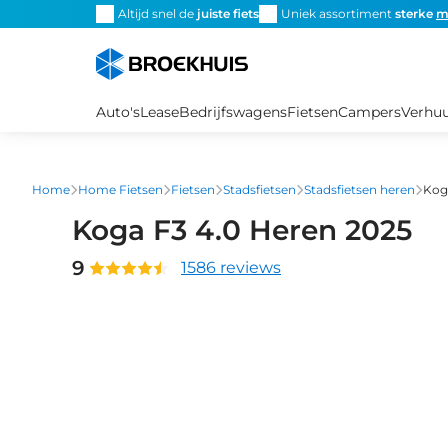
Overslaan
Altijd snel de
juiste fiets
Uniek assortiment
sterke
m
en
naar
de
inhoud
Auto's
Lease
Bedrijfswagens
Fietsen
Campers
Verhu
gaan
Home
Home Fietsen
Fietsen
Stadsfietsen
Stadsfietsen heren
Kog
Koga F3 4.0 Heren 2025
9
1586 reviews