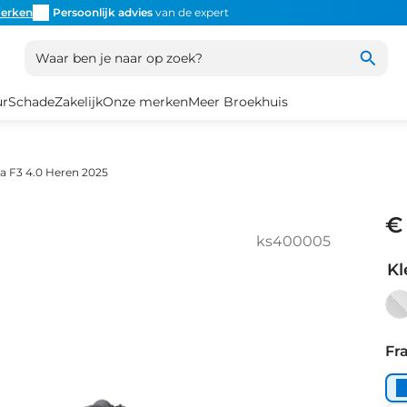
erken
Persoonlijk advies
van de expert
Inruil
altijd mogelijk
Altijd
Waar ben je naar op zoek?
ur
Schade
Zakelijk
Onze merken
Meer Broekhuis
a F3 4.0 Heren 2025
€
ks400005
Kl
Da
Gr
Fr
Hi
Gl