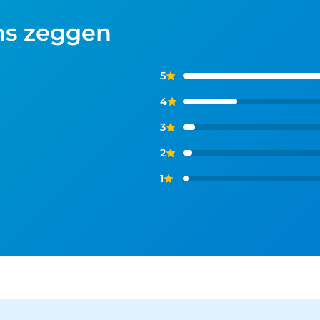
ns zeggen
5
4
3
2
1