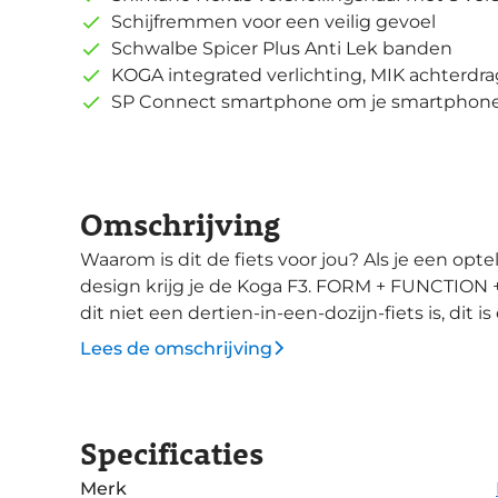
Schijfremmen voor een veilig gevoel
Schwalbe Spicer Plus Anti Lek banden
KOGA integrated verlichting, MIK achterdra
SP Connect smartphone om je smartphon
Omschrijving
Waarom is dit de fiets voor jou? Als je een optelsom maakt van functionaliteit, integratie en
design krijg je de Koga F3. FORM + FUNCTION + 
dit niet een dertien-in-een-dozijn-fiets is, dit i
niet zomaar een fiets die een fabriek uitrolt. 
Lees de omschrijving
opgebouwd. Dat is het stukje meesterwerk waar jij straks op 
integratie van alle kabels in het frame zijn de
weersinvloeden. Het ziet er ook nog eens goed uit. Om altijd en ond
Specificaties
weersomstandigheden veilig te kunnen remme
schijfremmen. Remkracht wanneer jij dat wil en nodig kan h
Merk