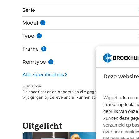
2.0 voorvering geeft een vertrouwd gevoel bij 
lichter dan een standaard verende voorvork. De Koga F3 4.0 is een werk- en sierpaard in één
Serie
enkele fiets. Keuze uit 8 versnellingen met d
het geheel wordt aangedreven door een Gates 
Model
Type
Frame
Remtype
Alle specificaties
Deze website
Disclaimer
De specificaties en onderdelen zijn gegeven op basis van aanle
Wij gebruiken coo
wijzigingen bij de leverancier kunnen specificaties afwijken.
marketingdoeleind
gebruik van onze 
kunnen deze gegev
Uitgelicht
verzameld op basi
over onze cookies
het gebruik van a