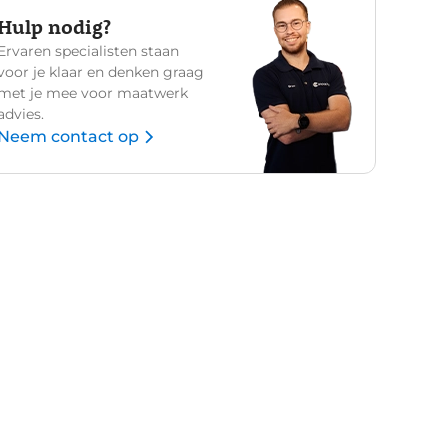
Hulp nodig?
Ervaren specialisten staan
voor je klaar en denken graag
met je mee voor maatwerk
advies.
Neem contact op