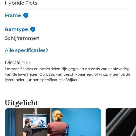
Hybride Fiets
een standaard verende voorvork. De 5.0 is de luxe
F3 van de serie die is uitgerust met Shimano XT
Frame
componenten en 30 versnellingen. Het 5.0 model
maakt gebruik van hoogwaardige
Remtype
kwaliteitsonderdelen wat zijn luxe uitstraling
Schijfremmen
benadrukt.
Alle specificaties
Disclaimer
De specificaties en onderdelen zijn gegeven op basis van aanlevering
van de leverancier. Op basis van beschikbaarheid of wijzigingen bij de
leverancier kunnen specificaties afwijken.
Uitgelicht