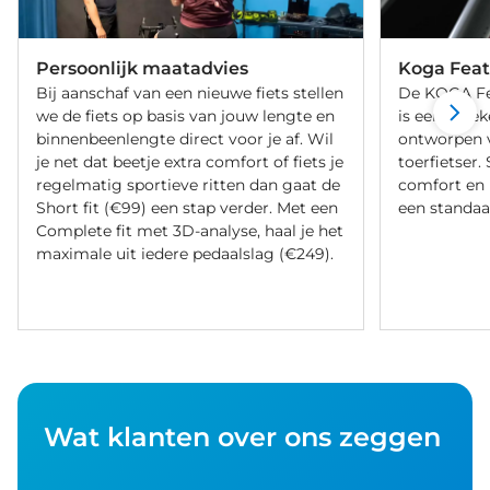
Persoonlijk maatadvies
Koga Fea
Bij aanschaf van een nieuwe fiets stellen
De KOGA Fe
we de fiets op basis van jouw lengte en
is een uniek
binnenbeenlengte direct voor je af. Wil
ontworpen v
je net dat beetje extra comfort of fiets je
toerfietser. 
regelmatig sportieve ritten dan gaat de
comfort en 
Short fit (€99) een stap verder. Met een
een standaa
Complete fit met 3D-analyse, haal je het
maximale uit iedere pedaalslag (€249).
Wat klanten over ons zeggen