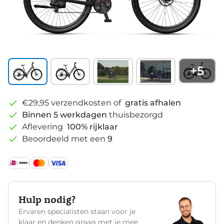
+
5
€29,95 verzendkosten of
gratis afhalen
Binnen 5 werkdagen
thuisbezorgd
Aflevering
100% rijklaar
Beoordeeld met een
9
Hulp nodig?
Ervaren specialisten staan voor je
klaar en denken graag met je mee