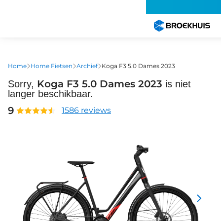
Overslaan
en
naar
de
inhoud
gaan
Home
Home Fietsen
Archief
Koga F3 5.0 Dames 2023
Koga F3 5.0 Dames 2023
Sorry,
is niet
langer beschikbaar.
9
1586 reviews