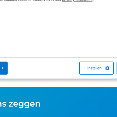
Koga Feathershock
Fietsverzek
De KOGA Feathershock voorvorkvering
Een Kingpolis
is een unieke innovatie en speciaal
Fietsverzekeri
ontworpen voor de enthousiaste
Broekhuis-fiet
toerfietser. Sportieve uitstraling,
met één van 
comfort en bovendien veel lichter dan
je online een f
een standaard verende voorvork.
aankoop bellen
helpen met ee
afsluiten hierv
Instellen
ns zeggen