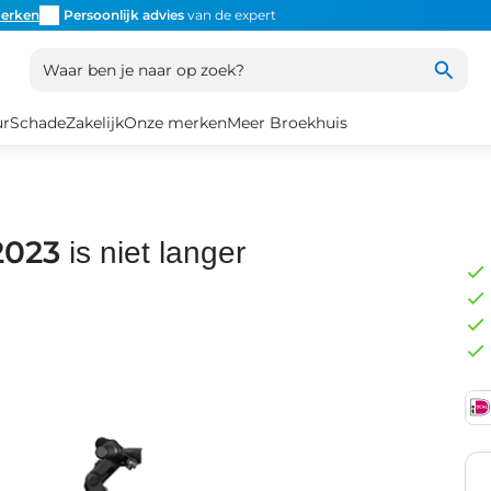
erken
Persoonlijk advies
van de expert
Inruil
altijd mogelijk
Altijd
Waar ben je naar op zoek?
ur
Schade
Zakelijk
Onze merken
Meer Broekhuis
2023
is niet langer