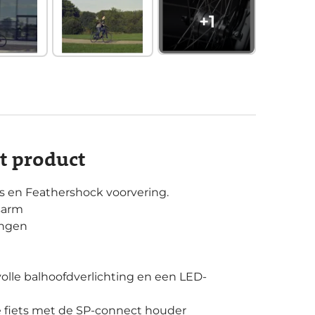
+
1
it product
 en Feathershock voorvering.
sarm
ingen
volle balhoofdverlichting en een LED-
 fiets met de SP-connect houder