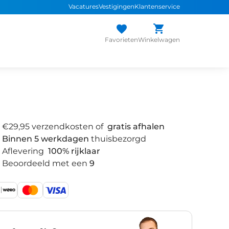
Vacatures
Vestigingen
Klantenservice
 snel de
juiste fiets
Uniek assortiment
sterke
merken
Persoonlijk adv
Favorieten
Winkelwagen
€29,95 verzendkosten of
gratis afhalen
Binnen 5 werkdagen
thuisbezorgd
Aflevering
100% rijklaar
Beoordeeld met een
9