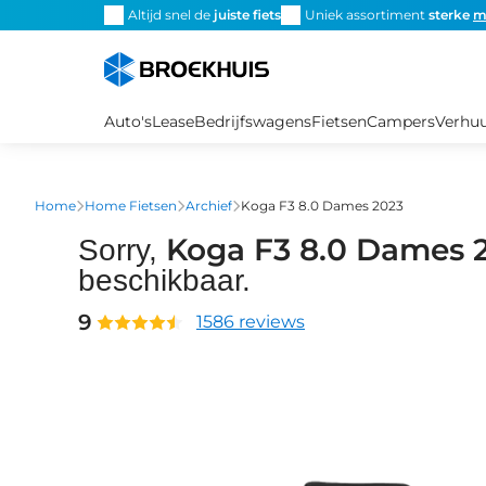
Overslaan
Altijd snel de
juiste fiets
Uniek assortiment
sterke
m
en
naar
de
inhoud
Auto's
Lease
Bedrijfswagens
Fietsen
Campers
Verhu
gaan
Home
Home Fietsen
Archief
Koga F3 8.0 Dames 2023
Koga F3 8.0 Dames 
Sorry,
beschikbaar.
9
1586 reviews