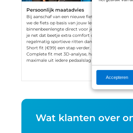
Persoonlijk maatadvies
Bij aanschaf van een nieuwe fiets stellen
we de fiets op basis van jouw lengte en
binnenbeenlengte direct voor je af. Wil
je net dat beetje extra comfort of fiets je
regelmatig sportieve ritten dan gaat de
Short fit (€99) een stap verder. Met een
Complete fit met 3D-analyse, haal je het
maximale uit iedere pedaalslag (€249).
Accepteren
Wat klanten over o