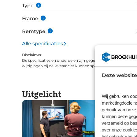
Type
hebt weinig omkijken naar onderhoud.
Frame
Remtype
Alle specificaties
Disclaimer
De specificaties en onderdelen zijn gegeven op basis van aanle
wijzigingen bij de leverancier kunnen specificaties afwijken.
Deze website
Uitgelicht
Wij gebruiken coo
marketingdoeleind
gebruik van onze 
kunnen deze gegev
verzameld op basi
over onze cookies
het gebruik van a