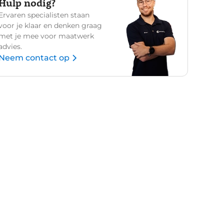
Hulp nodig?
Ervaren specialisten staan
voor je klaar en denken graag
met je mee voor maatwerk
advies.
Neem contact op