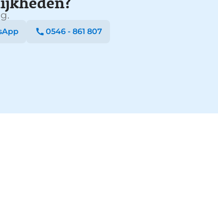
ijkheden?
g.
sApp
0546 - 861 807