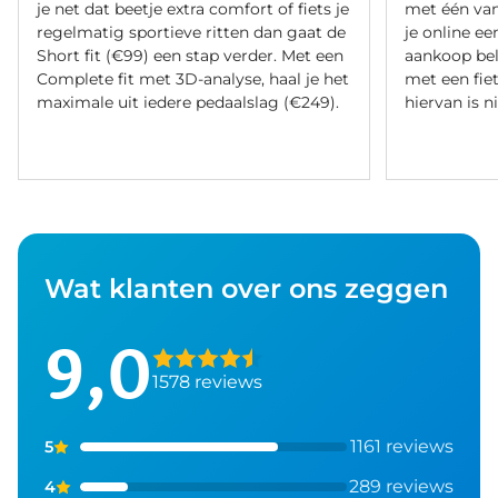
je net dat beetje extra comfort of fiets je
met één va
regelmatig sportieve ritten dan gaat de
je online ee
Short fit (€99) een stap verder. Met een
aankoop bel
Complete fit met 3D-analyse, haal je het
met een fiet
maximale uit iedere pedaalslag (€249).
hiervan is ni
Wat klanten over ons zeggen
9,0
1578 reviews
1161 reviews
5
289 reviews
4