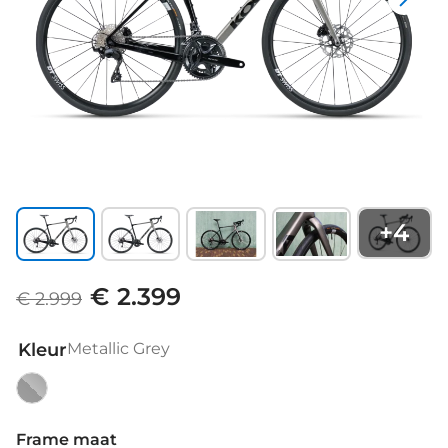
+
4
€ 2.399
€ 2.999
Kleur
Metallic Grey
Metallic
Grey
Frame maat