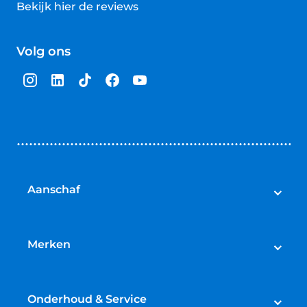
Bekijk hier de reviews
4.5
van
Volg ons
5
sterren
Aanschaf
Elektrische fietsen
Speed pedelecs
Merken
Racefietsen
Cube
Mountainbikes
Gazelle
Onderhoud & Service