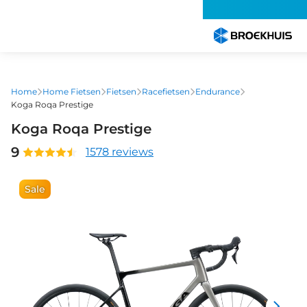
Overslaan
en
naar
de
inhoud
gaan
Home
Home Fietsen
Fietsen
Racefietsen
Endurance
Koga Roqa Prestige
Koga Roqa Prestige
9
1578 reviews
Sale