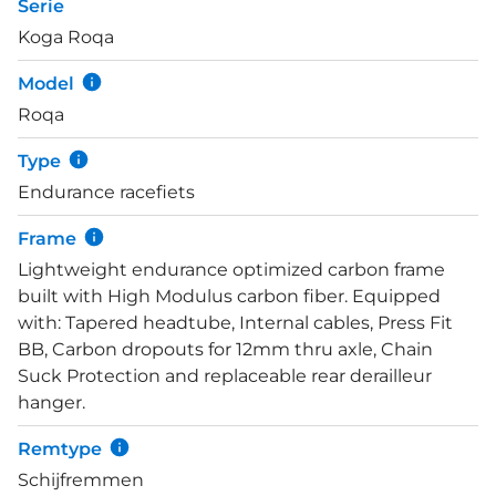
Serie
voor banden tot 45mm, waardoor hij aanpasbaar is
Koga Roqa
aan verschillende ondergronden. Volledig
geïntegreerde kabels zorgen voor een strak design
Model
en bescherming tegen de elementen. De
Roqa
afmontage van de Roqa Prestige omvat een
Shimano 105 2x12 groepset voor betrouwbare
Type
schakelprestaties. De DT Swiss P1800 Spline wielset
Endurance racefiets
biedt duurzaamheid en prestaties. De Continental
Ultra Sport 3 banden (32mm) zorgen voor een
Frame
goede balans tussen comfort en grip. Deze
Lightweight endurance optimized carbon frame
componenten maken de Koga Roqa Prestige
built with High Modulus carbon fiber. Equipped
geschikt voor een breed scala aan fietsavonturen.
with: Tapered headtube, Internal cables, Press Fit
BB, Carbon dropouts for 12mm thru axle, Chain
Suck Protection and replaceable rear derailleur
hanger.
Remtype
Schijfremmen