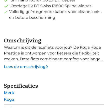
Shimano 105 R7100 2x12 groepset
Oerdegelijk DT Swiss P1800 Spline wielset
Volledig geïntegreerde kabels voor cleane looks
en betere bescherming
Omschrijving
Waarom is dit de racefiets voor jou? De Koga Roqa
Prestige is ontworpen voor fietsers die flexibiliteit
zoeken. Deze fiets combineert comfort voor lange
tochten met de mogelijkheid om offroad te gaan.
Lees de omschrijving
Door de mogelijkheid gravelbanden te monteren,
transformeert de Roqa Prestige in een capabele
gravelbike, geschikt voor bikepacking-avonturen
Specificaties
en het verkennen van diverse terreinen. Het carbon
Merk
frame en de voorvork van de Roqa Prestige, met
endurance geometrie, bieden een comfortabele
Koga
rijervaring op lange afstanden. De fiets heeft ruimte