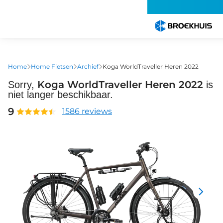
Overslaan
en
naar
de
inhoud
gaan
Home
Home Fietsen
Archief
Koga WorldTraveller Heren 2022
Koga WorldTraveller Heren 2022
Sorry,
is
niet langer beschikbaar.
9
1586 reviews