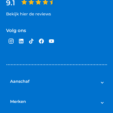
9.1
Bekijk hier de reviews
4.5
van
Volg ons
5
sterren
Aanschaf
Elektrische fietsen
Speed pedelecs
Merken
Racefietsen