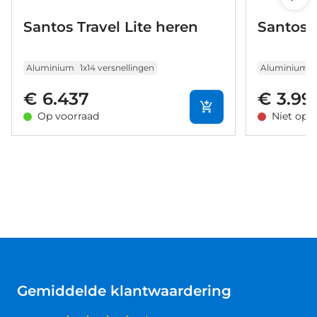
Santos Travel Lite heren
Santos 
Aluminium
1x14 versnellingen
Aluminium
€ 6.437
€ 3.99
Op voorraad
Niet op 
Gemiddelde klantwaardering