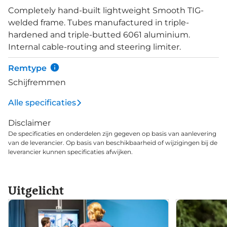
geven je de remkracht die jij verlangt. Extra
Completely hand-built lightweight Smooth TIG-
bevestigingspunten bieden de optie om meer
welded frame. Tubes manufactured in triple-
accessoires te plaatsen op de fiets. De naafdynamo
hardened and triple-butted 6061 aluminium.
zorgt voor de stroomvoorziening van de voor- en
Internal cable-routing and steering limiter.
achterlamp. De stevige Schwalbe Marathon banden
zijn niet alleen anti-lek maar ook dusdanig breed
Remtype
voor een comfortabel fietsgevoel als de weg wat
Schijfremmen
minder glad is. De ultieme trekking bike, de Koga
WordTraveller.
Alle specificaties
Disclaimer
De specificaties en onderdelen zijn gegeven op basis van aanlevering
van de leverancier. Op basis van beschikbaarheid of wijzigingen bij de
leverancier kunnen specificaties afwijken.
Uitgelicht