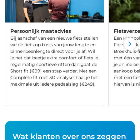
Persoonlijk maatadvies
Fietsverz
Bij aanschaf van een nieuwe fiets stellen
Een Kingpol
we de fiets op basis van jouw lengte en
Fietsverzeke
binnenbeenlengte direct voor je af. Wil
Broekhuis-f
je net dat beetje extra comfort of fiets je
met één va
regelmatig sportieve ritten dan gaat de
je online ee
Short fit (€99) een stap verder. Met een
aankoop bel
Complete fit met 3D-analyse, haal je het
met een fiet
maximale uit iedere pedaalslag (€249).
hiervan is ni
Wat klanten over ons zeggen