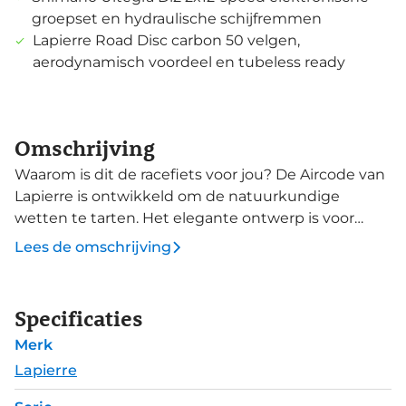
groepset en hydraulische schijfremmen
Lapierre Road Disc carbon 50 velgen,
aerodynamisch voordeel en tubeless ready
Omschrijving
Waarom is dit de racefiets voor jou? De Aircode van
Lapierre is ontwikkeld om de natuurkundige
wetten te tarten. Het elegante ontwerp is voor
pure snelheid gemaakt. En dat alles in een
Lees de omschrijving
elegante uitvoering. Aerodynamische buizen
maken de Aircode snel en perfect om prestaties te
leveren. Het carbon frame is optimaal responsief en
Specificaties
stijf, zodat alle kracht voorwaarts gaat. Sprint weg
Merk
voor de bordjessprint, of demarreer om als eerste
de koffiestop te bereiken. Deze Aircode DRS 7.0
Lapierre
schakelt met een elektronische Shimano Ultegra