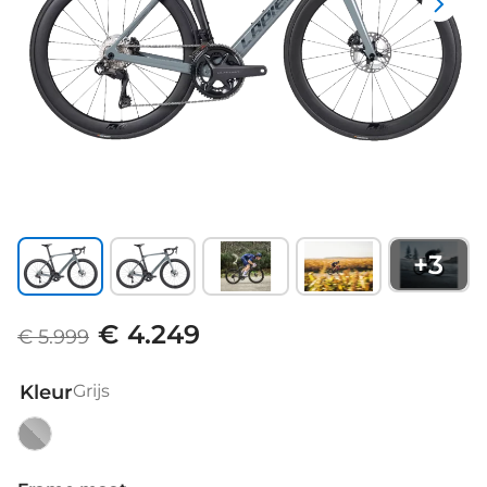
+
3
€ 4.249
€ 5.999
Kleur
Grijs
Grijs