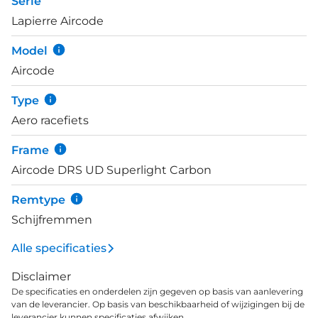
Serie
Di2 groepset met 2x12 versnellingen. Hydraulische
Lapierre Aircode
schijfremmen zijn altijd betrouwbaar, ook wanneer
de regen de afdaling vertraagt.
Model
Aircode
Type
Aero racefiets
Frame
Aircode DRS UD Superlight Carbon
Remtype
Schijfremmen
Alle specificaties
Disclaimer
De specificaties en onderdelen zijn gegeven op basis van aanlevering
van de leverancier. Op basis van beschikbaarheid of wijzigingen bij de
leverancier kunnen specificaties afwijken.