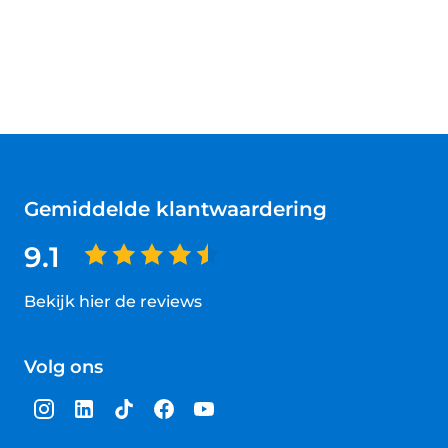
Gemiddelde klantwaardering
9.1
Bekijk hier de reviews
4.5
van
Volg ons
5
sterren