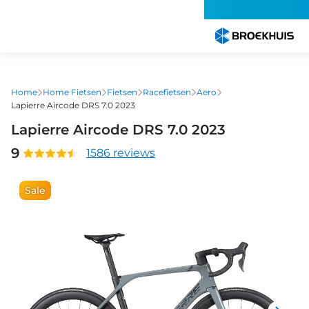
Overslaan
en
naar
de
inhoud
gaan
Home
Home Fietsen
Fietsen
Racefietsen
Aero
Lapierre Aircode DRS 7.0 2023
Lapierre Aircode DRS 7.0 2023
9
1586 reviews
Sale