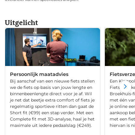
Uitgelicht
Persoonlijk maatadvies
Fietsverz
Bij aanschaf van een nieuwe fiets stellen
Een Kingpol
we de fiets op basis van jouw lengte en
Fietsverzeke
binnenbeenlengte direct voor je af. Wil
Broekhuis-f
je net dat beetje extra comfort of fiets je
met één va
regelmatig sportieve ritten dan gaat de
je online ee
Short fit (€99) een stap verder. Met een
aankoop bel
Complete fit met 3D-analyse, haal je het
met een fiet
maximale uit iedere pedaalslag (€249).
hiervan is ni