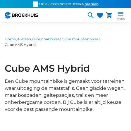
Overslaan
d snel de
juiste fiets
Uniek assortiment
sterke
merken
Persoonlijk ad
en
naar
Menu
de
inhoud
gaan
Home
Fietsen
Mountainbikes
Cube mountainbikes
Cube AMS Hybrid
Cube AMS Hybrid
Een Cube mountainbike is gemaakt voor terreinen
waar uitdaging de maatstaf is. Geen gladde wegen,
maar bospaden, geitepaadjes, trails en meer
onherbergzame oorden. Bij Cube is er altijd keuze
voor de best passende mountainbike.