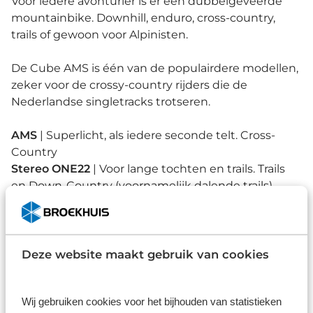
Voor iedere avonturier is er een dubbelgeveerde
mountainbike. Downhill, enduro, cross-country,
trails of gewoon voor Alpinisten.
De Cube AMS is één van de populairdere modellen,
zeker voor de crossy-country rijders die de
Nederlandse singletracks trotseren.
AMS
| Superlicht, als iedere seconde telt. Cross-
Country
Stereo ONE22
| Voor lange tochten en trails. Trails
en Down-Country (voornamelijk dalende trails)
Stereo ONE44
| Ideale metgezel voor de bergen.
Trails en All Mountain
Stereo ONE55
| Ultieme enduro bike, nietsontziend
dalen en licht klimmen. All Mountain en Enduro
Deze website maakt gebruik van cookies
Stereo ONE77
| Voor echt ruig, hoe ruwer hoe
beter. Enduro en Gravity (Downhill)
Wij gebruiken cookies voor het bijhouden van statistieken
Two15
| Zwaartekracht doet het werk | Downhill