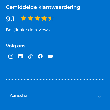
Gemiddelde klantwaardering
9.1
Bekijk hier de reviews
4.5
van
Volg ons
5
sterren
Aanschaf
Elektrische fietsen