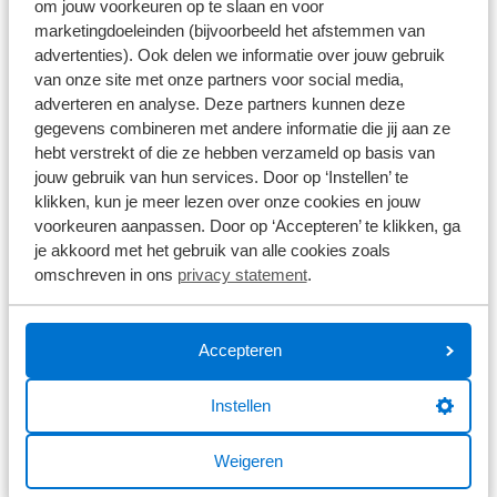
om jouw voorkeuren op te slaan en voor
marketingdoeleinden (bijvoorbeeld het afstemmen van
Cube hardtail mountainbikes
advertenties). Ook delen we informatie over jouw gebruik
van onze site met onze partners voor social media,
Een hardtail is voor de Nederlandse begrippen zeer
adverteren en analyse. Deze partners kunnen deze
goed bruikbaar. Snel en dynamisch en vooral erg
gegevens combineren met andere informatie die jij aan ze
direct. En dan is er voor ieder type rijder weer
hebt verstrekt of die ze hebben verzameld op basis van
jouw gebruik van hun services. Door op ‘Instellen’ te
keuze. Keus uit materiaal, geometrie en soort
klikken, kun je meer lezen over onze cookies en jouw
terrein.
voorkeuren aanpassen. Door op ‘Accepteren’ te klikken, ga
je akkoord met het gebruik van alle cookies zoals
De échte wedtrijdrijders kiezen voor de Cube Elite.
omschreven in ons
privacy statement
.
Lichter en sneller wordt het niet. Ook voor dames is
er een specifieke keuze, de Access WS.
Accepteren
Elite
| Pure wedstrijdmachine, ultralicht en
bloedsnel. Alleen carbon.
Instellen
Reaction
| Lichte en comfortabele hardtail,
geroemd om veelzijdigheid. Carbon en aluminium.
Weigeren
Access WS
| Speciale damesgeometrie, zowel voor