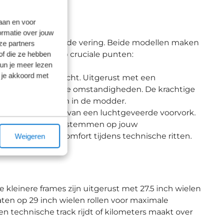
en SLX
laan en voor
ormatie over jouw
kheid en geavanceerde vering. Beide modellen maken
ze partners
of die ze hebben
r verschillen op cruciale punten:
kun je meer lezen
 je akkoord met
an eenvoud en kracht. Uitgerust met een
resteert onder alle omstandigheden. De krachtige
 steile afdalingen in de modder.
 De SLX is voorzien van een luchtgeveerde voorvork.
ats exact kunnen afstemmen op jouw
anzienlijk meer comfort tijdens technische ritten.
Weigeren
e kleinere frames zijn uitgerust met 27.5 inch wielen
aten op 29 inch wielen rollen voor maximale
en technische track rijdt of kilometers maakt over