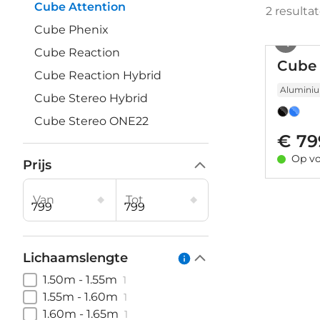
Cube Attention
2
resulta
Cube Phenix
Cube Reaction
Cube 
Cube Reaction Hybrid
Alumini
Cube Stereo Hybrid
Cube Stereo ONE22
€ 79
Op vo
Prijs
Van
Tot
Lichaamslengte
1.50m - 1.55m
1
1.55m - 1.60m
1
1.60m - 1.65m
1