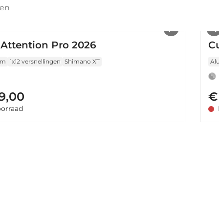
ten
1
/
20
Attention Pro 2026
C
um
1x12 versnellingen
Shimano XT
Al
9,00
€
orraad