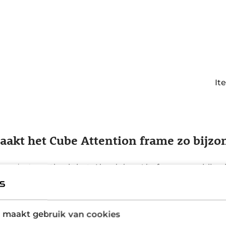
It
akt het Cube Attention frame zo bijzo
van de Attention is het
Aluminium Lite
frame, waarbij g
gstechnieken om gewicht te besparen zonder aan stijfh
r, wat de fiets een cleane look geeft en het onderhoud 
ingspunten voor een standaard, spatborden en een baga
 maakt gebruik van cookies
 in een handomdraai tot een snelle fiets voor dagelijks