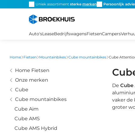
Overslaan
snel de
juiste fiets
Uniek assortiment
sterke
merken
Persoonlijk advie
en
naar
de
inhoud
Auto's
Lease
Bedrijfswagens
Fietsen
Campers
Verhu
gaan
Home
Fietsen
Mountainbikes
Cube mountainbikes
Cube Attentio
Cube
Home Fietsen
Onze merken
De
Cube 
Cube
aluminium
Cube mountainbikes
vaker de
groter w
Cube Aim
Cube AMS
Cube AMS Hybrid