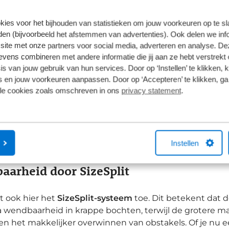
ttention: De verschillen tussen de Pro 
kies voor het bijhouden van statistieken om jouw voorkeuren op te s
en (bijvoorbeeld het afstemmen van advertenties). Ook delen we inf
dige collectie draait alles om de keuze tussen degelij
site met onze partners voor social media, adverteren en analyse. De
ens combineren met andere informatie die jij aan ze hebt verstrekt 
an het brede bereik van de Shimano Deore-groepset, maa
s van jouw gebruik van hun services. Door op ‘Instellen’ te klikken, 
 en jouw voorkeuren aanpassen. Door op ‘Accepteren’ te klikken, ga
ention Pro:
De keuze voor de rijder die waarde hecht a
lle cookies zoals omschreven in ons
privacy statement
.
re geveerde voorvork met stalen veer die consistent p
che schijfremmen zorgen voor directe stopkracht, ook op
ention SLX:
Voor wie meer verfijning zoekt op de trails.
 voordeel hiervan is dat we de vering in onze werkpla
ewicht. Dit resulteert in meer grip, betere controle en a
Instellen
arheid door SizeSplit
t ook hier het
SizeSplit-systeem
toe. Dit betekent dat d
a wendbaarheid in krappe bochten, terwijl de grotere m
en het makkelijker overwinnen van obstakels. Of je nu e