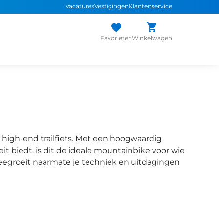
Vacatures
Vestigingen
Klantenservice
 assortiment
sterke
merken
Persoonlijk advies
van de expert
Inruil
a
Favorieten
Winkelwagen
high-end trailfiets. Met een hoogwaardig
it biedt, is dit de ideale mountainbike voor wie
eegroeit naarmate je techniek en uitdagingen