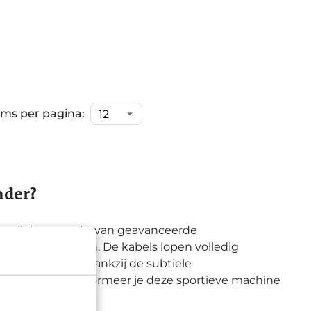
ems per pagina:
nder?
ebruik is gemaakt van geavanceerde
eid in te boeten. De kabels lopen volledig
minimaliseert. Dankzij de subtiele
gedrager, transformeer je deze sportieve machine
 gebruik.