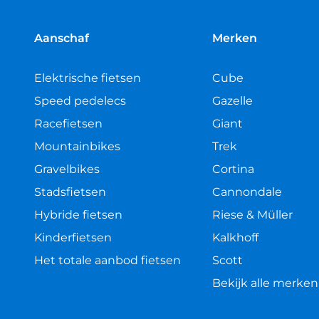
5
sterren
Aanschaf
Merken
Elektrische fietsen
Cube
Speed pedelecs
Gazelle
Racefietsen
Giant
Mountainbikes
Trek
Gravelbikes
Cortina
Stadsfietsen
Cannondale
Hybride fietsen
Riese & Müller
Kinderfietsen
Kalkhoff
Het totale aanbod fietsen
Scott
Bekijk alle merken