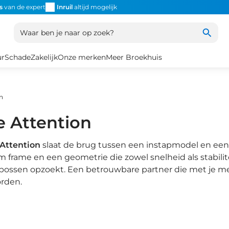
s
van de expert
Inruil
altijd mogelijk
Altijd snel de
juiste fiets
Uniek
Waar ben je naar op zoek?
ur
Schade
Zakelijk
Onze merken
Meer Broekhuis
n
 Attention
Attention
slaat de brug tussen een instapmodel en een 
 frame en een geometrie die zowel snelheid als stabilite
 bossen opzoekt. Een betrouwbare partner die met je m
orden.