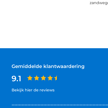
zandwegen
Gemiddelde klantwaardering
9.1
Bekijk hier de reviews
4.5
van