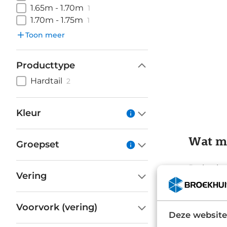
1.65m - 1.70m
1
1.70m - 1.75m
1
Toon meer
Producttype
Hardtail
2
Kleur
Wat ma
Groepset
De basis 
Vering
vormgevin
binnendoo
bevestig
Voorvork (vering)
Deze website
bovendien