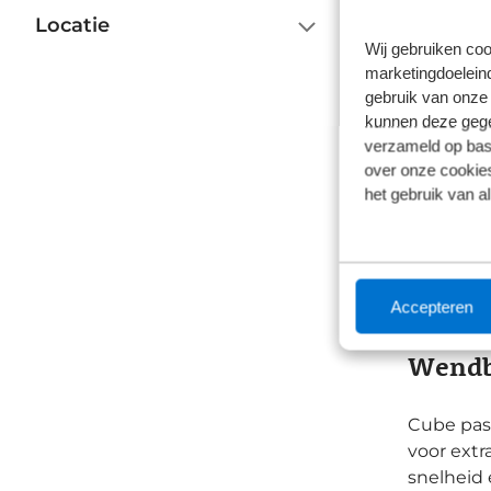
Locatie
Cube A
Wij gebruiken coo
marketingdoeleind
In de hui
gebruik van onze 
kunnen deze gegev
gebruik v
verzameld op basi
over onze cookies
Cube Att
het gebruik van a
betrouwba
hydraulis
Cube Att
Het grote
lichaamsg
Accepteren
Wendba
Cube pas
voor extr
snelheid 