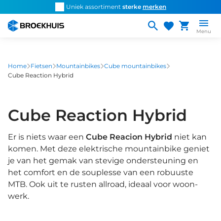
Overslaan
d snel de
juiste fiets
Uniek assortiment
sterke
merken
Persoonlijk ad
en
naar
Menu
de
inhoud
gaan
Home
Fietsen
Mountainbikes
Cube mountainbikes
Cube Reaction Hybrid
Cube Reaction Hybrid
Er is niets waar een
Cube Reacion Hybrid
niet kan
komen. Met deze elektrische mountainbike geniet
je van het gemak van stevige ondersteuning en
het comfort en de souplesse van een robuuste
MTB. Ook uit te rusten allroad, ideaal voor woon-
werk.