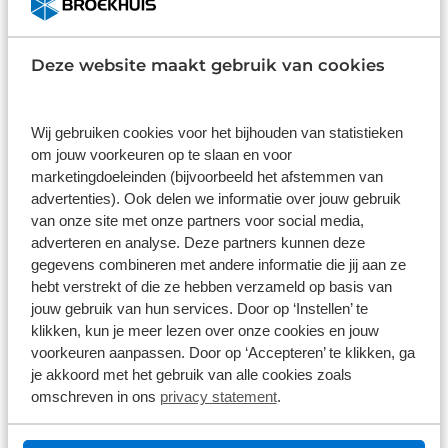
€ 3.399,00
Niet op voorraad
1
/
11
Deze website maakt gebruik van cookies
Cube Reaction Hybrid Pro 800
Heren 2026
Wij gebruiken cookies voor het bijhouden van statistieken
om jouw voorkeuren op te slaan en voor
Aluminium
1x12 versnellingen
Shimano XT
marketingdoeleinden (bijvoorbeeld het afstemmen van
advertenties). Ook delen we informatie over jouw gebruik
van onze site met onze partners voor social media,
€ 3.199,00
adverteren en analyse. Deze partners kunnen deze
Niet op voorraad
gegevens combineren met andere informatie die jij aan ze
1
/
5
hebt verstrekt of die ze hebben verzameld op basis van
jouw gebruik van hun services. Door op ‘Instellen’ te
klikken, kun je meer lezen over onze cookies en jouw
Cube Reaction Hybrid ONE 800 2026
voorkeuren aanpassen. Door op ‘Accepteren’ te klikken, ga
Aluminium
1x10 versnellingen
Shimano Cues U6000
je akkoord met het gebruik van alle cookies zoals
omschreven in ons
privacy statement
.
€ 2.899,00