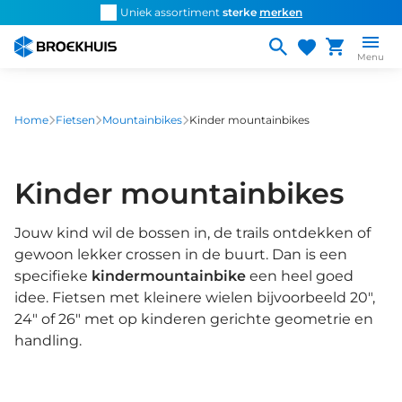
Overslaan
d snel de
juiste fiets
Uniek assortiment
sterke
merken
Persoonlijk ad
en
naar
Menu
de
inhoud
gaan
Home
Fietsen
Mountainbikes
Kinder mountainbikes
Kinder mountainbikes
Jouw kind wil de bossen in, de trails ontdekken of
gewoon lekker crossen in de buurt. Dan is een
specifieke
kindermountainbike
een heel goed
idee. Fietsen met kleinere wielen bijvoorbeeld 20",
24" of 26" met op kinderen gerichte geometrie en
handling.