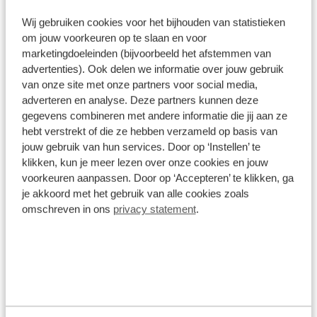
Op voorraad
Wij gebruiken cookies voor het bijhouden van statistieken
1
/
11
om jouw voorkeuren op te slaan en voor
marketingdoeleinden (bijvoorbeeld het afstemmen van
Cannondale Kids Trail 24 2025
Sale
advertenties). Ook delen we informatie over jouw gebruik
van onze site met onze partners voor social media,
Aluminium
1x8 versnellingen
microSHIFT Non-group MIX
adverteren en analyse. Deze partners kunnen deze
gegevens combineren met andere informatie die jij aan ze
hebt verstrekt of die ze hebben verzameld op basis van
€ 539,00
€ 589
jouw gebruik van hun services. Door op ‘Instellen’ te
Op voorraad
klikken, kun je meer lezen over onze cookies en jouw
1
/
15
voorkeuren aanpassen. Door op ‘Accepteren’ te klikken, ga
je akkoord met het gebruik van alle cookies zoals
Cube Cubie 160
omschreven in ons
privacy statement
.
Aluminium
1 versnelling
Ketting
€ 439,00
Op voorraad
1
/
19