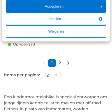
Accepteren
Cube Acid 240 2025
Instellen
Aluminium
1x7 versnellingen
Ketting
Weigeren
€ 399,00
Op voorraad
1
2
Items per pagina:
Een kindermountainbike is speciaal ontworpen om
jonge rijders kennis te laten maken met off-road
fietsen. In plaats van framematen, worden