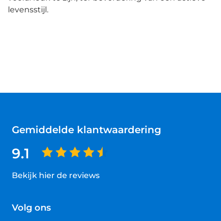
levensstijl.
Gemiddelde klantwaardering
9.1
Bekijk hier de reviews
4.5
van
Volg ons
5