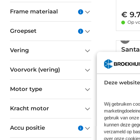
Frame materiaal
€ 9.
Op vo
Groepset
Santa
Vering
Carbon
Voorvork (vering)
€ 8.
Deze website
Motor type
Op vo
Wij gebruiken coo
Kracht motor
marketingdoeleind
Santa
gebruik van onze 
kunnen deze gegev
Accu positie
Alumini
verzameld op basi
over onze cookies