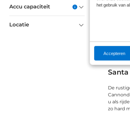
het gebruik van a
Accu capaciteit
€ 6.
Op vo
Locatie
Accepteren
Santa 
De rustig
Cannondal
u als rij
zo hard m