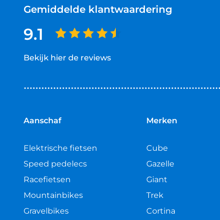
Gemiddelde klantwaardering
9.1
Bekijk hier de reviews
4.5
van
5
sterren
Aanschaf
Merken
Elektrische fietsen
Cube
Speed pedelecs
Gazelle
Racefietsen
Giant
Mountainbikes
Trek
Gravelbikes
Cortina