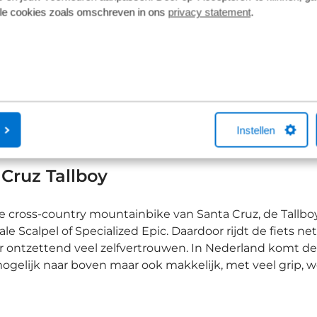
lle cookies zoals omschreven in ons
privacy statement
.
299,00
€
orraad
1
2
Instellen
Cruz Tallboy
e cross-country mountainbike van Santa Cruz, de Tallb
e Scalpel of Specialized Epic. Daardoor rijdt de fiets n
der ontzettend veel zelfvertrouwen. In Nederland komt de
ogelijk naar boven maar ook makkelijk, met veel grip, 