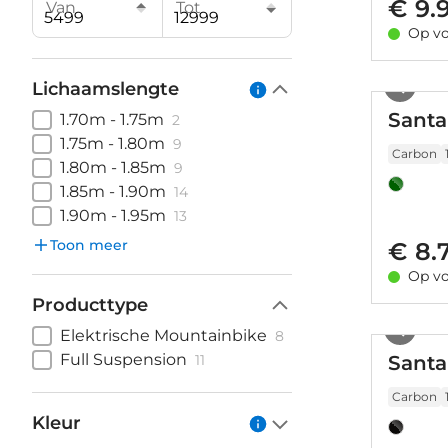
€ 9.
Van
Tot
Op vo
Lichaamslengte
Santa
1.70m - 1.75m
2
1.75m - 1.80m
9
Carbon
1.80m - 1.85m
9
1.85m - 1.90m
14
1.90m - 1.95m
13
Toon meer
€ 8.
Op vo
Producttype
Elektrische Mountainbike
8
Full Suspension
11
Santa
Carbon
Kleur