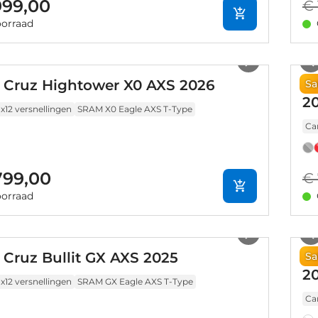
999,00
€ 
orraad
1
/
10
 Cruz Hightower X0 AXS 2026
S
Sa
2
1x12 versnellingen
SRAM X0 Eagle AXS T-Type
Ca
799,00
€ 
orraad
1
/
10
 Cruz Bullit GX AXS 2025
Sa
Sa
2
1x12 versnellingen
SRAM GX Eagle AXS T-Type
Ca