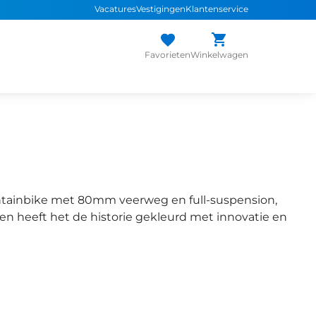
Vacatures
Vestigingen
Klantenservice
 assortiment
sterke
merken
Persoonlijk advies
van de expert
Inruil
a
Favorieten
Winkelwagen
ntainbike met 80mm veerweg en full-suspension,
en heeft het de historie gekleurd met innovatie en