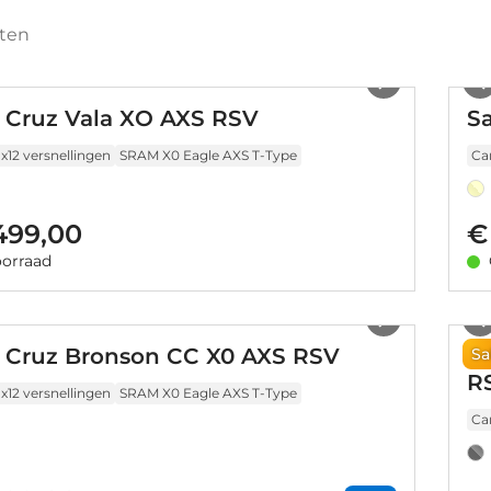
aten
1
/
11
 Cruz Vala XO AXS RSV
Sa
1x12 versnellingen
SRAM X0 Eagle AXS T-Type
Ca
.499,00
€
orraad
1
/
9
 Cruz Bronson CC X0 AXS RSV
S
Sa
R
1x12 versnellingen
SRAM X0 Eagle AXS T-Type
Ca