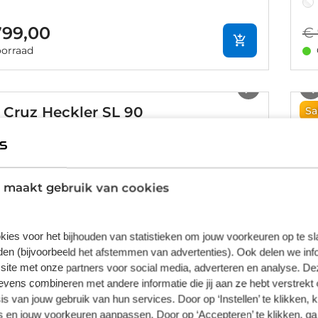
799,00
€ 
orraad
1
/
20
 Cruz Heckler SL 90
S
Sa
1x12 versnellingen
SRAM Eagle 90
Ca
499,00
€ 
 maakt gebruik van cookies
orraad
1
/
12
kies voor het bijhouden van statistieken om jouw voorkeuren op te s
en (bijvoorbeeld het afstemmen van advertenties). Ook delen we inf
 Cruz Vala AL 70 2026
S
site met onze partners voor social media, adverteren en analyse. De
ens combineren met andere informatie die jij aan ze hebt verstrekt 
um
1x12 versnellingen
SRAM Eagle 70
Ca
s van jouw gebruik van hun services. Door op ‘Instellen’ te klikken, 
 en jouw voorkeuren aanpassen. Door op ‘Accepteren’ te klikken, ga