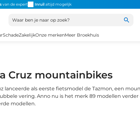
s
van de expert
Inruil
altijd mogelijk
Altijd snel de
juiste fiets
Uniek
Waar ben je naar op zoek?
ur
Schade
Zakelijk
Onze merken
Meer Broekhuis
a Cruz mountainbikes
uz lanceerde als eerste fietsmodel de Tazmon, een mou
ubbele vering. Anno nu is het merk 89 modellen verder 
rde modellen.