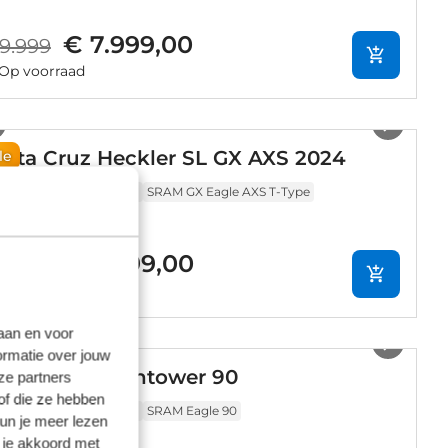
€ 7.999,00
9.999
Op voorraad
1
/
10
anta Cruz Heckler SL GX AXS 2024
le
rbon
1x12 versnellingen
SRAM GX Eagle AXS T-Type
€ 7.899,00
9.799
Op voorraad
1
/
5
laan en voor
ormatie over jouw
anta Cruz Hightower 90
ze partners
of die ze hebben
rbon
1x12 versnellingen
SRAM Eagle 90
kun je meer lezen
 je akkoord met