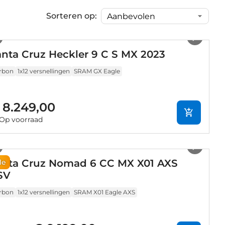
Sorteren op:
1
/
5
nta Cruz Heckler 9 C S MX 2023
rbon
1x12 versnellingen
SRAM GX Eagle
 8.249,00
Op voorraad
1
/
6
anta Cruz Nomad 6 CC MX X01 AXS
le
SV
rbon
1x12 versnellingen
SRAM X01 Eagle AXS