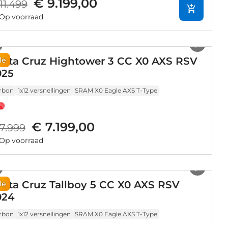
€ 9.199,00
11.499
Op voorraad
1
/
17
anta Cruz Hightower 3 CC X0 AXS RSV
le
025
rbon
1x12 versnellingen
SRAM X0 Eagle AXS T-Type
€ 7.199,00
7.999
Op voorraad
1
/
5
nta Cruz Tallboy 5 CC X0 AXS RSV
le
024
rbon
1x12 versnellingen
SRAM X0 Eagle AXS T-Type