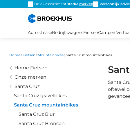
Overslaan
snel de
juiste fiets
Uniek assortiment
sterke
merken
Persoonlijk advie
en
naar
de
inhoud
Auto's
Lease
Bedrijfswagens
Fietsen
Campers
Verhu
gaan
Home
Fietsen
Mountainbikes
Santa Cruz mountainbikes
Sant
Home Fietsen
Onze merken
Santa Cr
Santa Cruz
oftewel d
Santa Cruz gravelbikes
gevancee
Santa Cruz mountainbikes
Santa Cruz Blur
Santa Cruz Bronson