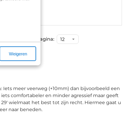
 6.399,00
Op voorraad
Items per pagina:
Weigeren
oy. Iets meer veerweg (+10mm) dan bijvoorbeeld een
et iets comfortabeler en minder agressief maar geeft
 29' wielmaat het best tot zijn recht. Hiermee gaat u
weer naar beneden.