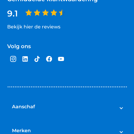
9.1
Bekijk hier de reviews
4.5
van
Volg ons
5
sterren
Aanschaf
Elektrische fietsen
Speed pedelecs
Merken