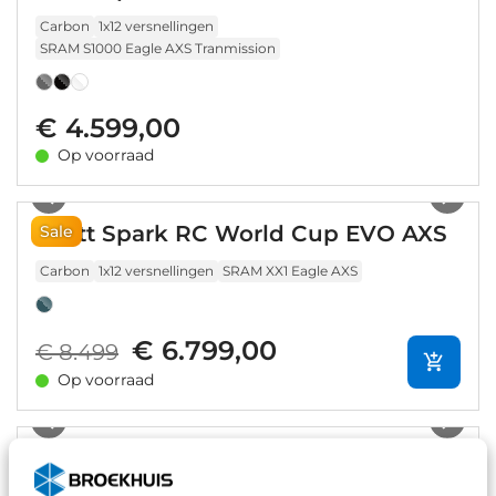
Carbon
1x12 versnellingen
SRAM S1000 Eagle AXS Tranmission
€ 4.599,00
Op voorraad
1
/
11
Scott Spark RC World Cup EVO AXS
Sale
Carbon
1x12 versnellingen
SRAM XX1 Eagle AXS
€ 6.799,00
€ 8.499
Op voorraad
1
/
22
Scott Spark RC Team 2026
Carbon
1x12 versnellingen