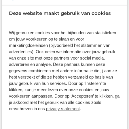
SRAM S1000 Eagle AXS Tranmission
Deze website maakt gebruik van cookies
€ 4.599,00
Wij gebruiken cookies voor het bijhouden van statistieken
Op voorraad
1
/
5
om jouw voorkeuren op te slaan en voor
marketingdoeleinden (bijvoorbeeld het afstemmen van
advertenties). Ook delen we informatie over jouw gebruik
Scott Spark RC Comp 2025
van onze site met onze partners voor social media,
Carbon
1x12 versnellingen
SRAM NX Eagle
adverteren en analyse. Deze partners kunnen deze
gegevens combineren met andere informatie die jij aan ze
hebt verstrekt of die ze hebben verzameld op basis van
€ 3.999,00
jouw gebruik van hun services. Door op ‘Instellen’ te
klikken, kun je meer lezen over onze cookies en jouw
Op voorraad
voorkeuren aanpassen. Door op ‘Accepteren’ te klikken, ga
1
/
12
je akkoord met het gebruik van alle cookies zoals
omschreven in ons
privacy statement
.
Scott Spark RC Pro 2026
Carbon
1x12 versnellingen
Shimano XT Di2