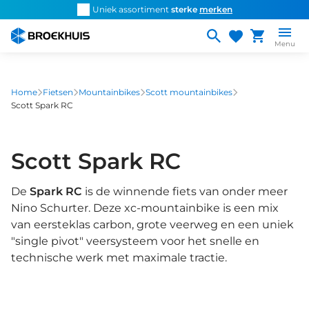
Overslaan
d snel de
juiste fiets
Uniek assortiment
sterke
merken
Persoonlijk ad
en
naar
Menu
de
inhoud
gaan
Home
Fietsen
Mountainbikes
Scott mountainbikes
Scott Spark RC
Scott Spark RC
De
Spark RC
is de winnende fiets van onder meer
Nino Schurter. Deze xc-mountainbike is een mix
van eersteklas carbon, grote veerweg en een uniek
"single pivot" veersysteem voor het snelle en
technische werk met maximale tractie.