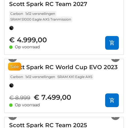
Scott Spark RC Team 2027
Carbon
1x12 versnellingen
SRAM S1000 Eagle AXS Tranmission
€ 4.999,00
Op voorraad
1
/
13
Scott Spark RC World Cup EVO 2023
Sale
Carbon
1x12 versnellingen
SRAM XX1 Eagle AXS
€ 7.499,00
€ 8.999
Op voorraad
1
/
15
Scott Spark RC Team 2025