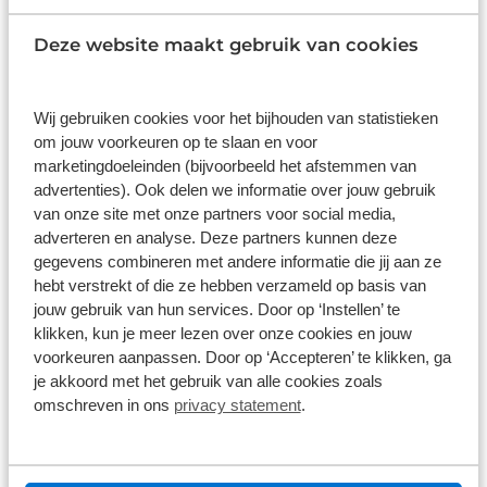
Harmonic Pin-Ring - TQ-HPR50
Deze website maakt gebruik van cookies
De TQ-HPR50 levert een krachtige koppel van
Wij gebruiken cookies voor het bijhouden van statistieken
50Nm. Bedenk dat de motor kleiner is dan je
om jouw voorkeuren op te slaan en voor
kettingblad, dan snap je dat dit technisch zeer
marketingdoeleinden (bijvoorbeeld het afstemmen van
hoogstaand is. Geavanceerde ondersteuning met
advertenties). Ook delen we informatie over jouw gebruik
een natuurlijk gevoel en weinig toegevoegd
van onze site met onze partners voor social media,
gewicht. De meest lichte, meest natuurlijke en
adverteren en analyse. Deze partners kunnen deze
meest stille e-bike motor brengt de elektrische
gegevens combineren met andere informatie die jij aan ze
mountainbike naast de conventionele.
hebt verstrekt of die ze hebben verzameld op basis van
jouw gebruik van hun services. Door op ‘Instellen’ te
klikken, kun je meer lezen over onze cookies en jouw
De harmonische pin-ring transmiissie heeft zich al
voorkeuren aanpassen. Door op ‘Accepteren’ te klikken, ga
bewezen als stille, compacte, precieze en
je akkoord met het gebruik van alle cookies zoals
duurzame motor in de ruimtevaart bij maanlanders
omschreven in ons
privacy statement
.
en in de zorg bij operatierobots. En nu werkt het
dus ook fantastisch op een e-bike!