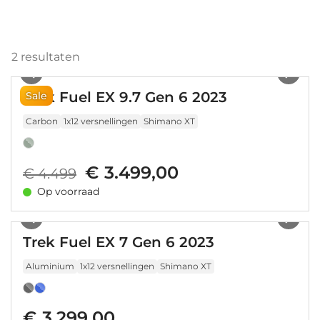
2
resultaten
1
/
14
Trek Fuel EX 9.7 Gen 6 2023
Sale
Carbon
1x12 versnellingen
Shimano XT
€ 3.499,00
€ 4.499
Op voorraad
1
/
26
Trek Fuel EX 7 Gen 6 2023
Aluminium
1x12 versnellingen
Shimano XT
€ 3.299,00