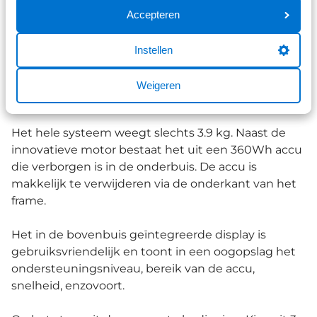
HPR, of Harmonic Pin-Ring, is een systeem met
Accepteren
slechts enkele onderdelen. Er worden zo weinig
mogelijk elementen gebruikt die wrijving, geluid of
Instellen
slijtage kunnen veroorzaken.
Weigeren
TQ-HPR50 e-bikesysteem
Het hele systeem weegt slechts 3.9 kg. Naast de
innovatieve motor bestaat het uit een 360Wh accu
die verborgen is in de onderbuis. De accu is
makkelijk te verwijderen via de onderkant van het
frame.
Het in de bovenbuis geïntegreerde display is
gebruiksvriendelijk en toont in een oogopslag het
ondersteuningsniveau, bereik van de accu,
snelheid, enzovoort.