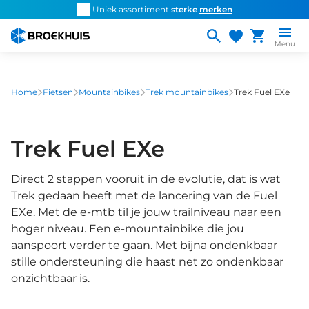
Overslaan
d snel de
juiste fiets
Uniek assortiment
sterke
merken
Persoonlijk ad
en
naar
Menu
de
inhoud
gaan
Home
Fietsen
Mountainbikes
Trek mountainbikes
Trek Fuel EXe
Trek Fuel EXe
Direct 2 stappen vooruit in de evolutie, dat is wat
Trek gedaan heeft met de lancering van de Fuel
EXe. Met de e-mtb til je jouw trailniveau naar een
hoger niveau. Een e-mountainbike die jou
aanspoort verder te gaan. Met bijna ondenkbaar
stille ondersteuning die haast net zo ondenkbaar
onzichtbaar is.