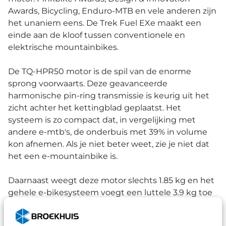
Awards, Bicycling, Enduro-MTB en vele anderen zijn
het unaniem eens. De Trek Fuel EXe maakt een
einde aan de kloof tussen conventionele en
elektrische mountainbikes.
De TQ-HPR50 motor is de spil van de enorme
sprong voorwaarts. Deze geavanceerde
harmonische pin-ring transmissie is keurig uit het
zicht achter het kettingblad geplaatst. Het
systeem is zo compact dat, in vergelijking met
andere e-mtb's, de onderbuis met 39% in volume
kon afnemen. Als je niet beter weet, zie je niet dat
het een e-mountainbike is.
Daarnaast weegt deze motor slechts 1.85 kg en het
gehele e-bikesysteem voegt een luttele 3.9 kg toe
aan je mtb. De Trek Fuel EXe is daarmee een van de
lichtste e-mtb's op de markt.