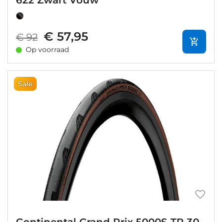
622 Zwart Vouw
€ 57,95
€ 92
Op voorraad
Sale