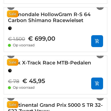
1
/
3
Cannondale HollowGram R-S 64
Sale
Carbon Shimano Racewielset
€ 699,00
€ 1.500
Op voorraad
1
/
6
Look X-Track Race MTB-Pedalen
Sale
€ 45,95
€ 78
Op voorraad
1
/
2
Continental Grand Prix 5000 S TR 32-
Sale