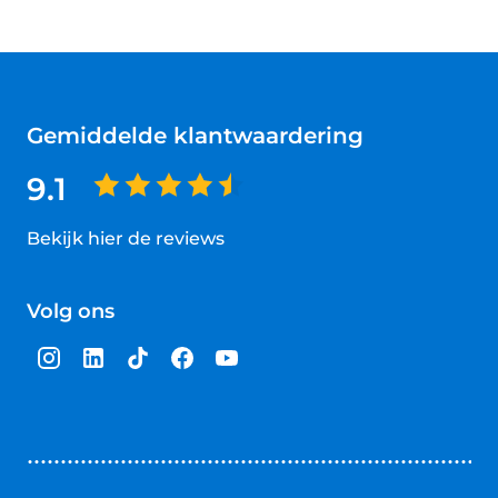
Gemiddelde klantwaardering
9.1
Bekijk hier de reviews
4.5
van
Volg ons
5
sterren