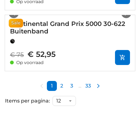
Op voorraad
1
/
2
Continental Grand Prix 5000 30-622
Sale
Buitenband
€ 52,95
€ 75
Op voorraad
1
2
3
...
33
Items per pagina: