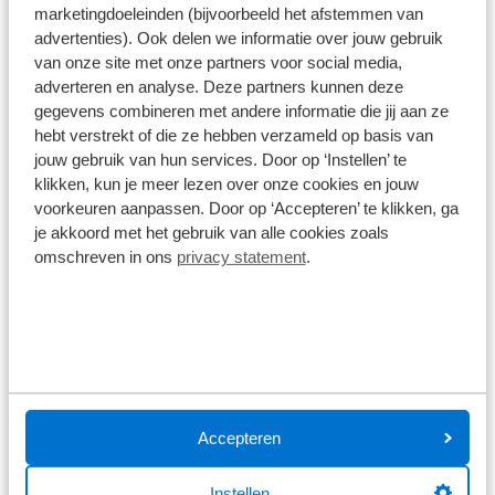
€ 54,99
marketingdoeleinden (bijvoorbeeld het afstemmen van
advertenties). Ook delen we informatie over jouw gebruik
Op voorraad
van onze site met onze partners voor social media,
1
/
3
adverteren en analyse. Deze partners kunnen deze
gegevens combineren met andere informatie die jij aan ze
Schwalbe SV15 28 inch Binnenband
hebt verstrekt of die ze hebben verzameld op basis van
Presta Ventiel 60mm
jouw gebruik van hun services. Door op ‘Instellen’ te
klikken, kun je meer lezen over onze cookies en jouw
voorkeuren aanpassen. Door op ‘Accepteren’ te klikken, ga
€ 9,90
je akkoord met het gebruik van alle cookies zoals
omschreven in ons
privacy statement
.
Op voorraad
1
/
7
Cannondale HollowGram R-SL 64
Sale
Carbon Shimano Racewielset
€ 899,00
Accepteren
€ 2.199
Op voorraad
Instellen