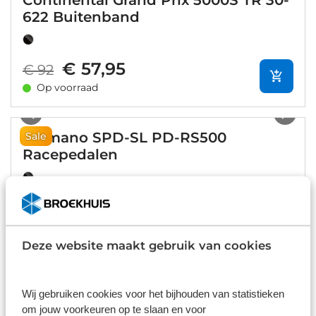
Continental Grand Prix 5000S TR 30-
622 Buitenband
€ 57,95
€ 92
Op voorraad
1
/
6
Shimano SPD-SL PD-RS500
Sale
Racepedalen
€ 52,99
€ 60
Op voorraad
1
/
2
Deze website maakt gebruik van cookies
Shimano PD-GR400 MTB
Wij gebruiken cookies voor het bijhouden van statistieken
om jouw voorkeuren op te slaan en voor