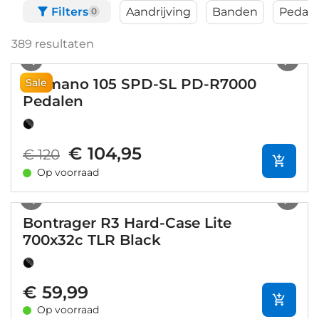
Filters
Aandrijving
Banden
Pedal
0
389
resultaten
1
/
9
Shimano 105 SPD-SL PD-R7000
Sale
Pedalen
€ 104,95
€ 120
Op voorraad
1
/
9
Bontrager R3 Hard-Case Lite
700x32c TLR Black
€ 59,99
Op voorraad