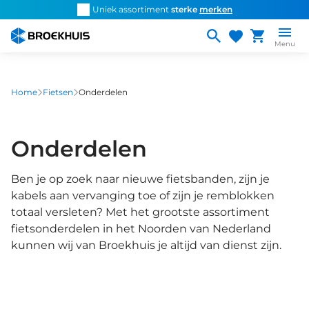
Overslaan
d snel de
juiste fiets
Uniek assortiment
sterke
merken
Persoonlijk ad
en
naar
Menu
de
inhoud
gaan
Home
Fietsen
Onderdelen
Onderdelen
Ben je op zoek naar nieuwe fietsbanden, zijn je
kabels aan vervanging toe of zijn je remblokken
totaal versleten? Met het grootste assortiment
fietsonderdelen in het Noorden van Nederland
kunnen wij van Broekhuis je altijd van dienst zijn.