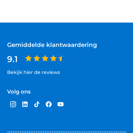
Gemiddelde klantwaardering
9.1
Bekijk hier de reviews
4.5
van
Volg ons
5
sterren