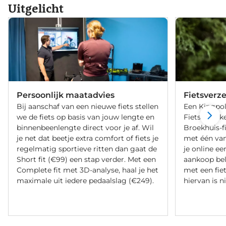
Uitgelicht
Persoonlijk maatadvies
Fietsverz
Bij aanschaf van een nieuwe fiets stellen
Een Kingpol
we de fiets op basis van jouw lengte en
Fietsverzeke
binnenbeenlengte direct voor je af. Wil
Broekhuis-f
je net dat beetje extra comfort of fiets je
met één va
regelmatig sportieve ritten dan gaat de
je online ee
Short fit (€99) een stap verder. Met een
aankoop bel
Complete fit met 3D-analyse, haal je het
met een fiet
maximale uit iedere pedaalslag (€249).
hiervan is ni