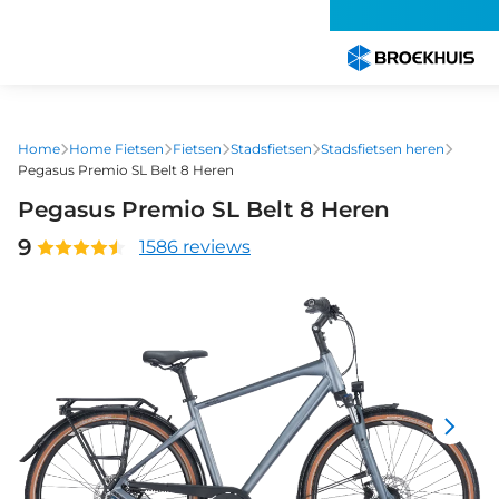
Overslaan
en
naar
de
inhoud
gaan
Home
Home Fietsen
Fietsen
Stadsfietsen
Stadsfietsen heren
Pegasus Premio SL Belt 8 Heren
Pegasus Premio SL Belt 8 Heren
9
1586 reviews