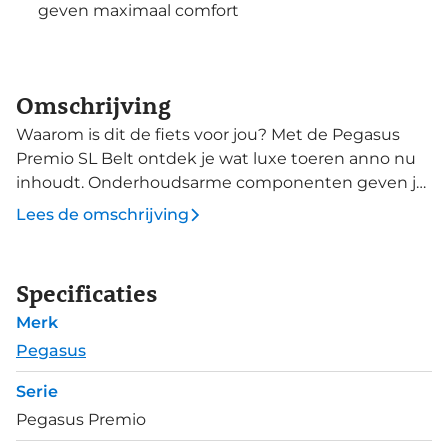
geven maximaal comfort
Omschrijving
Waarom is dit de fiets voor jou? Met de Pegasus
Premio SL Belt ontdek je wat luxe toeren anno nu
inhoudt. Onderhoudsarme componenten geven je
jarenlang fietsplezier. Daarnaast geniet je van extra
Lees de omschrijving
comfort door de verende voorvork die
oneffenheden in het wegdek opvangt. Deze
Premio SL 8 Belt heeft een Gates riemaandrijving
Specificaties
die langer meegaat dan een ketting. Daarnaast is
Merk
de riemaandrijving soepel, stil en onderhoudsarm,
dus geen gesmeer met olie meer. De 8 Shimano
Pegasus
Nexus versnellingen zijn weggewerkt in de
Serie
achternaaf, wat ook weer onderhoudsarm is.
Pegasus Premio