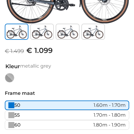
€ 1.099
€ 1.499
Kleur
metallic grey
metallic
grey
Frame maat
50
1.60m - 1.70m
55
1.70m - 1.80m
60
1.80m - 1.90m