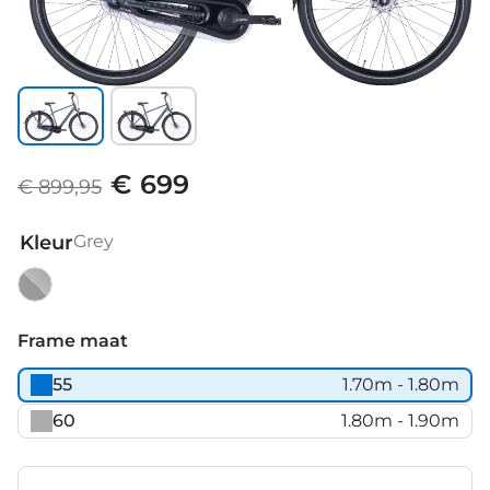
€ 699
€ 899,95
Kleur
Grey
Grey
Frame maat
55
1.70m - 1.80m
60
1.80m - 1.90m