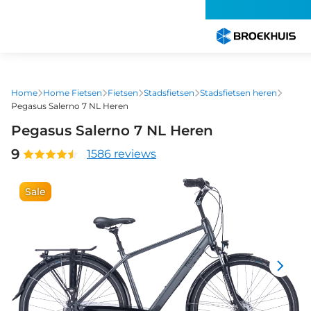
Overslaan
en
naar
de
inhoud
gaan
Home
Home Fietsen
Fietsen
Stadsfietsen
Stadsfietsen heren
Pegasus Salerno 7 NL Heren
Pegasus Salerno 7 NL Heren
9
1586 reviews
Sale