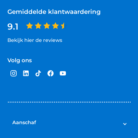
Gemiddelde klantwaardering
9.1
Bekijk hier de reviews
4.5
van
Volg ons
5
sterren
Aanschaf
Elektrische fietsen