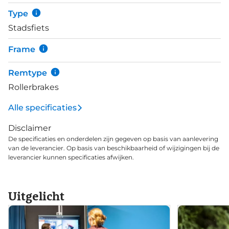
die ook prima werken in de regen en ook nog eens
Type
onderhoudsarm zijn. Comfort wordt geboden door
Stadsfiets
de verende voorvork en de verende zadelpen.
Daarmee worden klinkerwegen eenvoudiger te
Frame
bedwingen en geniet je van meer en langer
comfort.
Remtype
Rollerbrakes
Alle specificaties
Disclaimer
De specificaties en onderdelen zijn gegeven op basis van aanlevering
van de leverancier. Op basis van beschikbaarheid of wijzigingen bij de
leverancier kunnen specificaties afwijken.
Uitgelicht