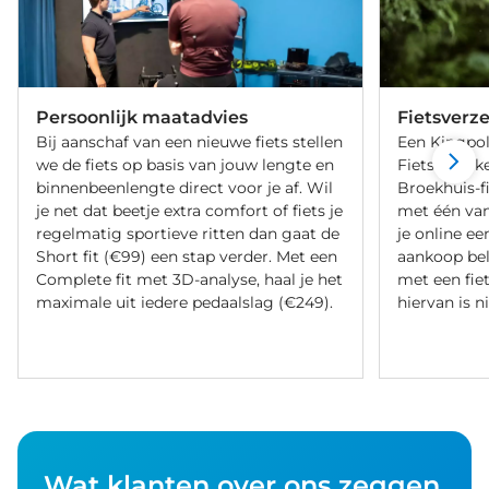
Persoonlijk maatadvies
Fietsverz
Bij aanschaf van een nieuwe fiets stellen
Een Kingpol
we de fiets op basis van jouw lengte en
Fietsverzeke
binnenbeenlengte direct voor je af. Wil
Broekhuis-f
je net dat beetje extra comfort of fiets je
met één va
regelmatig sportieve ritten dan gaat de
je online ee
Short fit (€99) een stap verder. Met een
aankoop bel
Complete fit met 3D-analyse, haal je het
met een fiet
maximale uit iedere pedaalslag (€249).
hiervan is ni
Wat klanten over ons zeggen