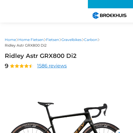
Overslaan
en
naar
de
inhoud
gaan
Home
Home Fietsen
Fietsen
Gravelbikes
Carbon
Ridley Astr GRX800 Di2
Ridley Astr GRX800 Di2
9
1586 reviews