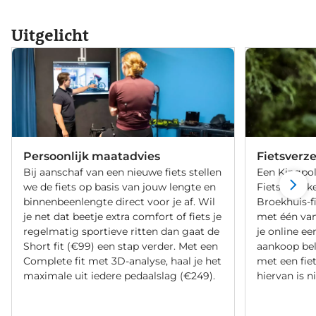
Uitgelicht
Persoonlijk maatadvies
Fietsverz
Bij aanschaf van een nieuwe fiets stellen
Een Kingpol
we de fiets op basis van jouw lengte en
Fietsverzeke
binnenbeenlengte direct voor je af. Wil
Broekhuis-f
je net dat beetje extra comfort of fiets je
met één va
regelmatig sportieve ritten dan gaat de
je online ee
Short fit (€99) een stap verder. Met een
aankoop bel
Complete fit met 3D-analyse, haal je het
met een fiet
maximale uit iedere pedaalslag (€249).
hiervan is ni