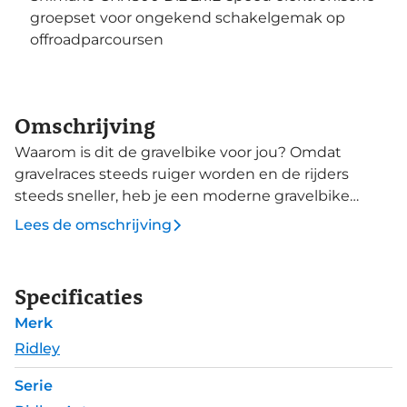
groepset voor ongekend schakelgemak op
offroadparcoursen
Omschrijving
Waarom is dit de gravelbike voor jou? Omdat
gravelraces steeds ruiger worden en de rijders
steeds sneller, heb je een moderne gravelbike
nodig die voldoet aan beide eisen. De Astr van
Lees de omschrijving
Ridley combineert alle kenmerken van de Astr RS,
voor een betaalbaarder prijs, met aerodynamische
buisvormen en moderne endurance geometrie.
Specificaties
Een aerodynamisch frame, die is afgeleid van de
Merk
Falcn aerobikes, zorgt voor snelheid en een carbon
lay-up uit de Essential series kent optimale
Ridley
efficiëntie- en gewichtsverhouding.. Een Diffuser
Serie
vork kroon vermindert de luchtweerstand door de