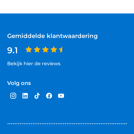
Gemiddelde klantwaardering
9.1
Bekijk hier de reviews
4.5
van
Volg ons
5
sterren