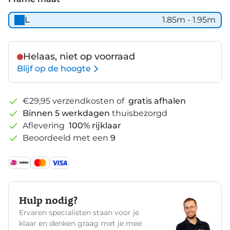
/
L
1.85m - 1.95m
Bronze
Gold
Helaas, niet op voorraad
Blijf op de hoogte
€29,95 verzendkosten of
gratis afhalen
Binnen 5 werkdagen
thuisbezorgd
Aflevering
100% rijklaar
Beoordeeld met een
9
Hulp nodig?
Ervaren specialisten staan voor je
klaar en denken graag met je mee