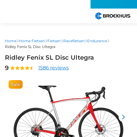
Overslaan
en
naar
de
inhoud
gaan
Home
Home Fietsen
Fietsen
Racefietsen
Endurance
Ridley Fenix SL Disc Ultegra
Ridley Fenix SL Disc Ultegra
9
1586 reviews
Sale