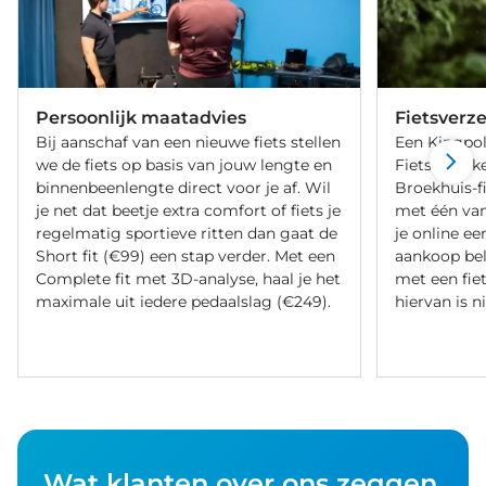
Persoonlijk maatadvies
Fietsverz
Bij aanschaf van een nieuwe fiets stellen
Een Kingpol
we de fiets op basis van jouw lengte en
Fietsverzeke
binnenbeenlengte direct voor je af. Wil
Broekhuis-f
je net dat beetje extra comfort of fiets je
met één va
regelmatig sportieve ritten dan gaat de
je online ee
Short fit (€99) een stap verder. Met een
aankoop bel
Complete fit met 3D-analyse, haal je het
met een fiet
maximale uit iedere pedaalslag (€249).
hiervan is ni
Wat klanten over ons zeggen