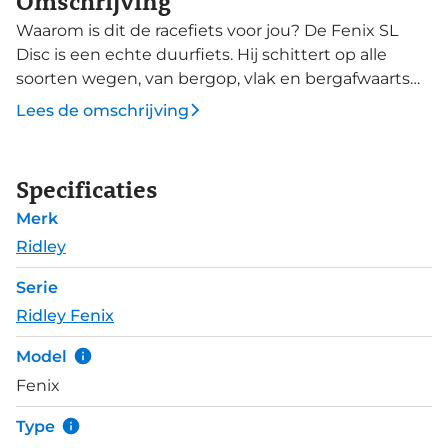
Omschrijving
Waarom is dit de racefiets voor jou? De Fenix ​​SL
Disc is een echte duurfiets. Hij schittert op alle
soorten wegen, van bergop, vlak en bergafwaarts
tot uitdagende kasseien, zodat je altijd van je rit
Lees de omschrijving
geniet - waar de weg je ook naartoe brengt! De
Fenix ​​SL Disc deelt veel eigenschappen van Ridley's
topmodel, de Fenix ​​SLiC-endurancefiets – zij het
Specificaties
een tikkeltje zwaarder. Het bevat de ruitvormige
Merk
onderbuis die extra stijfheid geeft aan deze allround
fiets. Zijn acceleratievermogen is ook goed dankzij
Ridley
de brede trapas en de stijve balhoofdbuis. Kortom,
Serie
het is de beste duurfiets voor iemand die op zoek is
Ridley Fenix
naar prestaties die indrukwekkende kracht
combineren met luxueus comfort.
Model
Fenix
Type