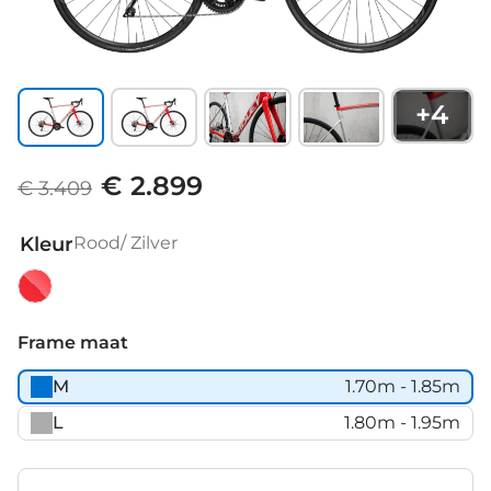
+
4
€ 2.899
€ 3.409
Kleur
Rood/ Zilver
Rood/
Zilver
Frame maat
M
1.70m - 1.85m
L
1.80m - 1.95m