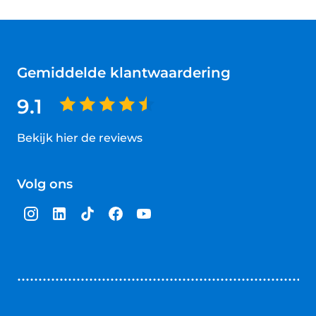
Gemiddelde klantwaardering
9.1
Bekijk hier de reviews
4.5
van
Volg ons
5
sterren