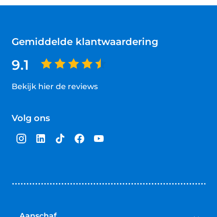
Gemiddelde klantwaardering
9.1
Bekijk hier de reviews
4.5
van
Volg ons
5
sterren
Aanschaf