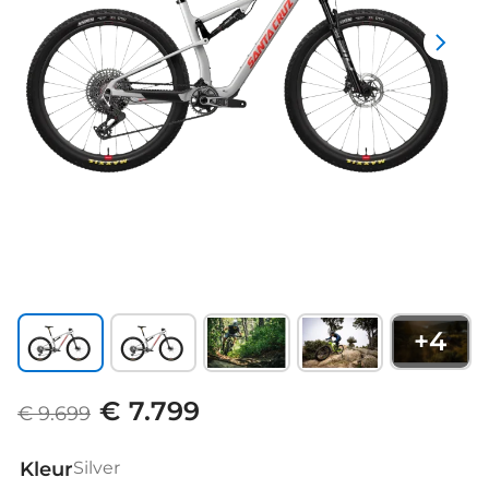
+
4
€ 7.799
€ 9.699
Kleur
Silver