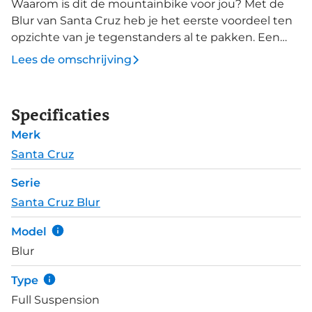
Waarom is dit de mountainbike voor jou? Met de
Blur van Santa Cruz heb je het eerste voordeel ten
opzichte van je tegenstanders al te pakken. Een
lichtgewicht carbon full suspension, gemaakt voor
Lees de omschrijving
cross-country races. Het grootste wapenfeit is de
Superlight ophanging, waarbij iedere wattage input
wordt omgezet in snelheid. Superlight is de lichtste
Specificaties
ophanging van Santa Cruz en tevens superefficiënt.
Merk
Deze 4 CC X0 AXS RSV uitvoering heeft 100mm
veerweg voor en achter, beide met RockShox
Santa Cruz
dempers. Een 12-speed SRAM X0 Eagle T-Type
Serie
elektronische groepset met SRAM Level
Santa Cruz Blur
schijfremmen zijn toevertrouwd voor nauwkeurige
prestaties. Reserve 28 XC carbon velgen met
Model
Industry Nine 1/1&nbsp; naven rollen uitstekend
Blur
over uitdagende xc-parcoursen.
Type
Full Suspension