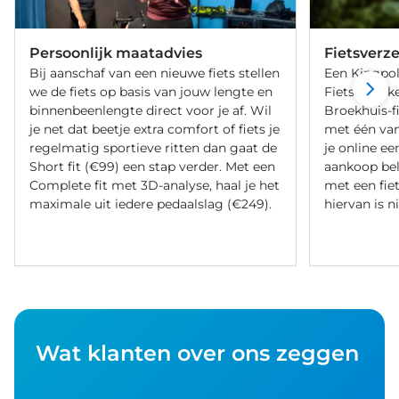
Persoonlijk maatadvies
Fietsverz
Bij aanschaf van een nieuwe fiets stellen
Een Kingpol
we de fiets op basis van jouw lengte en
Fietsverzeke
binnenbeenlengte direct voor je af. Wil
Broekhuis-f
je net dat beetje extra comfort of fiets je
met één va
regelmatig sportieve ritten dan gaat de
je online ee
Short fit (€99) een stap verder. Met een
aankoop bel
Complete fit met 3D-analyse, haal je het
met een fiet
maximale uit iedere pedaalslag (€249).
hiervan is ni
Wat klanten over ons zeggen