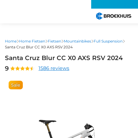
Overslaan
en
naar
de
inhoud
gaan
Home
Home Fietsen
Fietsen
Mountainbikes
Full Suspension
Santa Cruz Blur CC X0 AXS RSV 2024
Santa Cruz Blur CC X0 AXS RSV 2024
9
1586 reviews
Sale