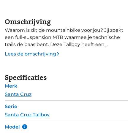
Omschrijving
Waarom is dit de mountainbike voor jou? Jij zoekt
een full-suspension MTB waarmee je technische
trails de baas bent. Deze Tallboy heeft een
comfortabele geometrie voor lange dagen op de
Lees de omschrijving
trails, met specs die afgeleid zijn van de downhill
World Cup winnende V10. Santa Cruz noemt het
niet voor niets: "The Downhillers XC-Bike". Deze
Specificaties
Tallboy is voorzien van de elektrische SRAM X0
Merk
Eagle AXS T-Type groepset. 1x12-speed met
hydraulische schijfremmen. De 130mm veerweg
Santa Cruz
van de RockShox Pike Base voorvork in combinatie
Serie
met 120 mm FOX Float Performance DPS demper.
Santa Cruz Tallboy
Model