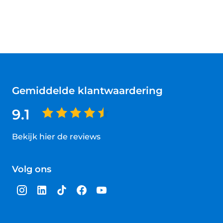
Gemiddelde klantwaardering
9.1
Bekijk hier de reviews
4.5
van
Volg ons
5
sterren