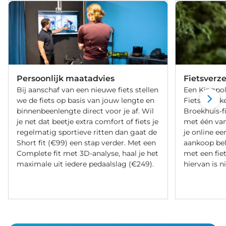
Persoonlijk maatadvies
Fietsverz
Bij aanschaf van een nieuwe fiets stellen
Een Kingpol
we de fiets op basis van jouw lengte en
Fietsverzeke
binnenbeenlengte direct voor je af. Wil
Broekhuis-f
je net dat beetje extra comfort of fiets je
met één va
regelmatig sportieve ritten dan gaat de
je online ee
Short fit (€99) een stap verder. Met een
aankoop bel
Complete fit met 3D-analyse, haal je het
met een fiet
maximale uit iedere pedaalslag (€249).
hiervan is ni