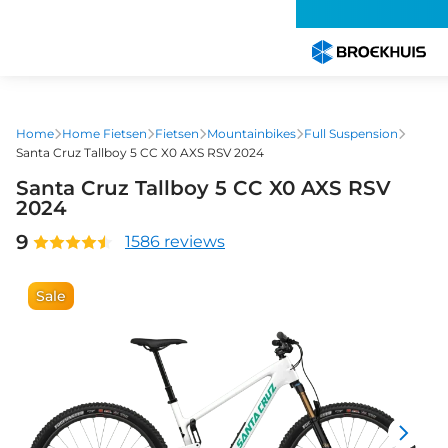
Overslaan
en
naar
de
inhoud
gaan
Home
Home Fietsen
Fietsen
Mountainbikes
Full Suspension
Santa Cruz Tallboy 5 CC X0 AXS RSV 2024
Santa Cruz Tallboy 5 CC X0 AXS RSV
2024
9
1586 reviews
Sale