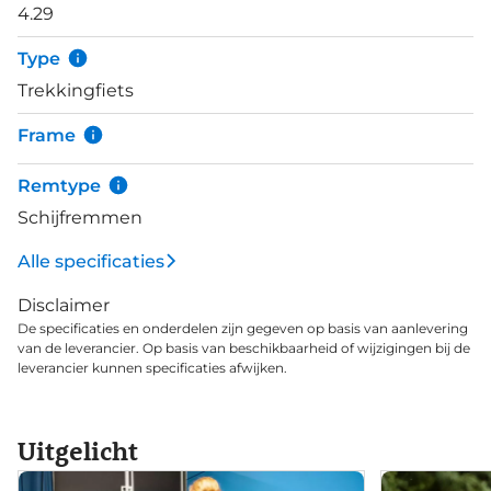
4.29
bagage mee. Deze 4.29 is uitgerust met Rohloff
naafversnelling met riemaandrijving. Weinig
Type
onderhoud nodig dus! Met deze opstelling kun je
Trekkingfiets
gemakkelijk offroad paden nemen en het hele jaar
lekker doorfietsen zonder dat je je aandrijfsysteem
Frame
hoeft te vernieuwen. Hoe zwaar de
omstandigheden ook zijn, de 4.29 gaat er altijd voor.
Remtype
Schijfremmen
Alle specificaties
Disclaimer
De specificaties en onderdelen zijn gegeven op basis van aanlevering
van de leverancier. Op basis van beschikbaarheid of wijzigingen bij de
leverancier kunnen specificaties afwijken.
Uitgelicht