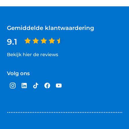
Gemiddelde klantwaardering
9.1
Bekijk hier de reviews
4.5
van
Volg ons
5
sterren