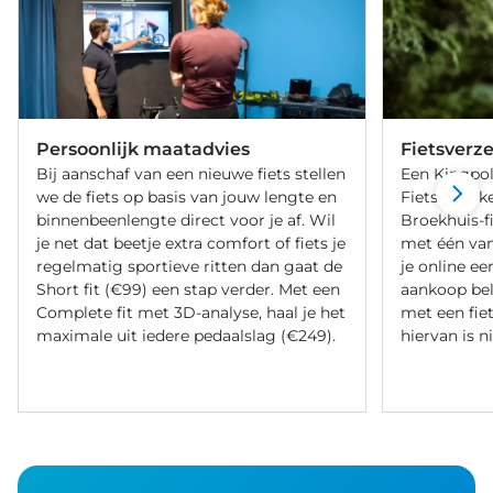
Persoonlijk maatadvies
Fietsverz
Bij aanschaf van een nieuwe fiets stellen
Een Kingpol
we de fiets op basis van jouw lengte en
Fietsverzeke
binnenbeenlengte direct voor je af. Wil
Broekhuis-f
je net dat beetje extra comfort of fiets je
met één va
regelmatig sportieve ritten dan gaat de
je online ee
Short fit (€99) een stap verder. Met een
aankoop bel
Complete fit met 3D-analyse, haal je het
met een fiet
maximale uit iedere pedaalslag (€249).
hiervan is ni