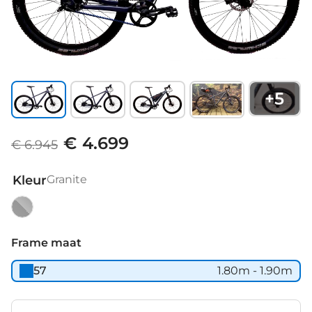
+
5
€ 4.699
€ 6.945
Kleur
Granite
Granite
Frame maat
57
1.80m - 1.90m