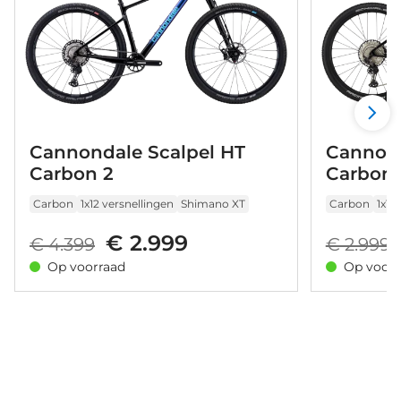
Cannondale Scalpel HT
Cannond
Carbon 2
Carbon 
Carbon
1x12 versnellingen
Shimano XT
Carbon
1x12
€ 2.999
€ 4.399
€ 2.999
Op voorraad
Op voorr