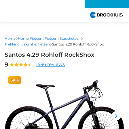
Overslaan
en
naar
de
inhoud
gaan
Home
Home Fietsen
Fietsen
Stadsfietsen
Trekking (vakantie) fietsen
Santos 4.29 Rohloff RockShox
Santos 4.29 Rohloff RockShox
9
1586 reviews
Sale